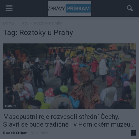
Domů
Tagy
Roztoky u Prahy
Tag: Roztoky u Prahy
Kultura
Masopustní reje rozveselí střední Čechy.
Slavit se bude tradičně i v Hornickém muzeu...
Radek Ctibor
-
30. 1. 2023
0