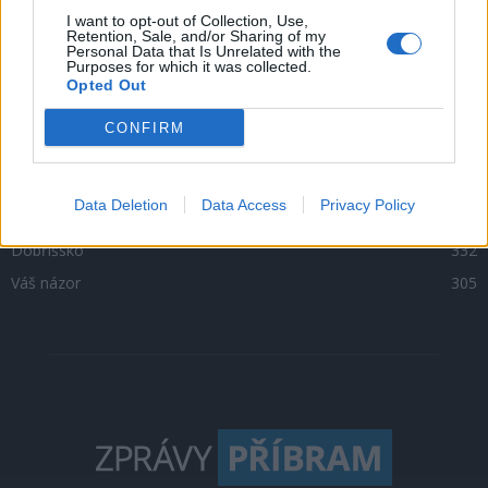
Zpravodajství
4756
I want to opt-out of Collection, Use,
Retention, Sale, and/or Sharing of my
Personal Data that Is Unrelated with the
Kultura
1302
Purposes for which it was collected.
Opted Out
Krimi
1047
Sport
500
CONFIRM
O čem se mluví
469
Sedlčansko
398
Data Deletion
Data Access
Privacy Policy
Rožmitálsko
341
Dobříšsko
332
Váš názor
305