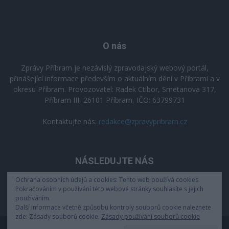
O nás
Zprávy Příbram je nezávislý zpravodajský webový portál,
přinášející informace především o aktuálním dění v Příbrami a v
okresu Příbram. Provozovatel: Radek Ctibor, Smetanova 317,
Příbram III, 26101 Příbram, IČO: 63799731
Kontaktujte nás:
redakce@zpravypribram.cz
NÁSLEDUJTE NÁS
Ochrana osobních údajů a cookies: Tento web používá cookies.
Pokračováním v používání této webové stránky souhlasíte s jejich
používáním.
Další informace včetně způsobu kontroly souborů cookie naleznete
zde: Zásady souborů cookie.
Zásady používání souborů cookie
Zásady zpracování osobních údajů