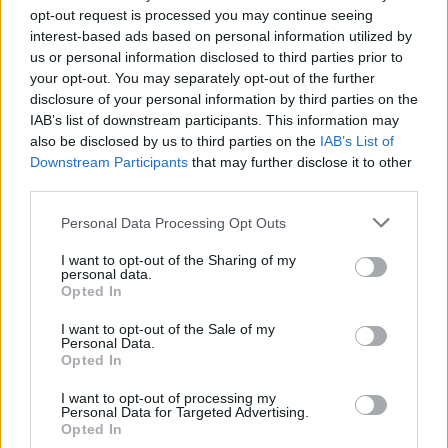
3. 8. 2026
opt-out request is processed you may continue seeing
interest-based ads based on personal information utilized by
us or personal information disclosed to third parties prior to
NEJČTENĚJŠÍ ČLÁNKY
your opt-out. You may separately opt-out of the further
disclosure of your personal information by third parties on the
IAB’s list of downstream participants. This information may
Lazsko zřídilo transparentní účet na pomoc
also be disclosed by us to third parties on the
IAB’s List of
mladé mamince, náhle postižené mrtvicí
Downstream Participants
that may further disclose it to other
14. 2. 2023
third parties.
Krampuslauf přilákal tisíce lidí nejen z Příbrami
Personal Data Processing Opt Outs
2. 12. 2016
I want to opt-out of the Sharing of my
personal data.
Opted In
AKTUALIZOVÁNO: Bývalý objekt Las Vegas na
I want to opt-out of the Sale of my
Trhovkách lehl popelem
Personal Data.
8. 7. 2023
Opted In
I want to opt-out of processing my
Personal Data for Targeted Advertising.
OBLÍBENÉ KATEGORIE
Opted In