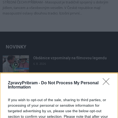
STŘEDNÍ ČECHY/PŘÍBRAM - Masopust je tradičně spojený s dobrým
jídlem, tancem a všeobecným veselím. V České republice mají
masopustní oslavy dlouhou tradici. lLtošní prrvní...
NOVINKY
Obděnice vzpomínaly na filmovou legendu
6. 8. 2026
ZpravyPribram -
Do Not Process My Personal
Většina koupališť na Příbramsku nabízí výborné
Information
podmínky. Horší voda je jen...
4. 8. 2026
If you wish to opt-out of the sale, sharing to third parties, or
processing of your personal or sensitive information for
Příbram modernizuje parkovací automaty.
targeted advertising by us, please use the below opt-out
Přibudou i tři nové poblíž Svaté Hory
section to confirm your selection. Please note that after your