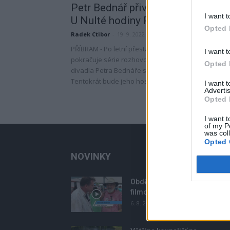
Petr Bednář přivítá v Kavárně
I want t
U Nulté hodiny Petra Kostku
Opted 
Radek Ctibor
-
19. 9. 2022
PŘÍBRAM - Po letní přestávce opět v divadlením klu
I want t
pokračuje série rozhovorů ředitele příbramského
Opted 
divadla Petra Bednáře se zajímavými osobnostmi.
Tentokrát bude jeho hostem...
I want 
Advertis
Opted 
I want t
of my P
was col
Opted 
NOVINKY
Obděnice vzpomínaly na
filmovou legendu
6. 8. 2026