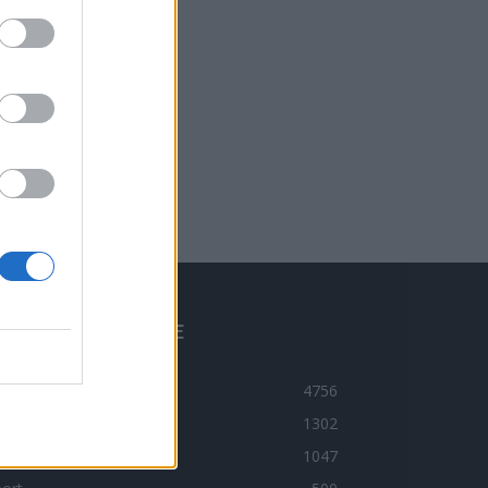
BLÍBENÉ KATEGORIE
ravodajství
4756
ltura
1302
imi
1047