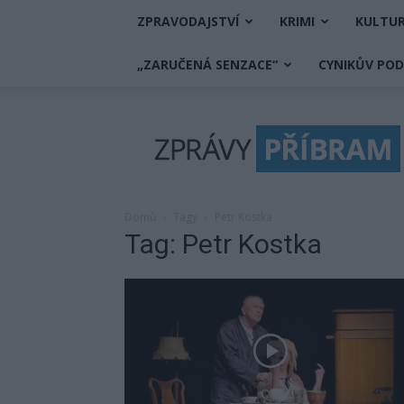
ZPRAVODAJSTVÍ
KRIMI
KULTU
„ZARUČENÁ SENZACE“
CYNIKŮV PO
Zprávy
Příbram
Domů
Tagy
Petr Kostka
Tag: Petr Kostka