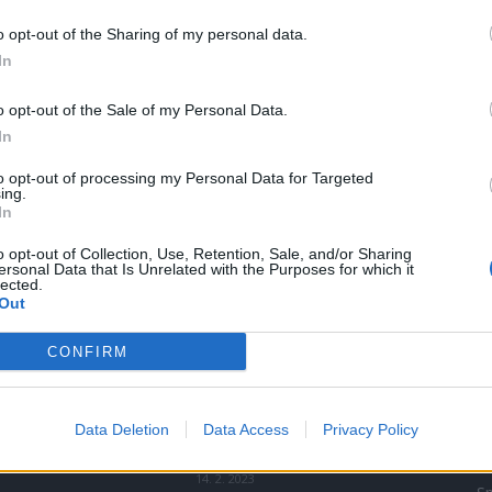
o opt-out of the Sharing of my personal data.
In
0
bu
o opt-out of the Sale of my Personal Data.
In
to opt-out of processing my Personal Data for Targeted
ing.
In
o opt-out of Collection, Use, Retention, Sale, and/or Sharing
ersonal Data that Is Unrelated with the Purposes for which it
lected.
Out
NEJČTENĚJŠÍ ČLÁNKY
O
CONFIRM
Lazsko zřídilo transparentní
Zp
účet na pomoc mladé
Ku
Data Deletion
Data Access
Privacy Policy
mamince, náhle postižené
mrtvicí
Kr
14. 2. 2023