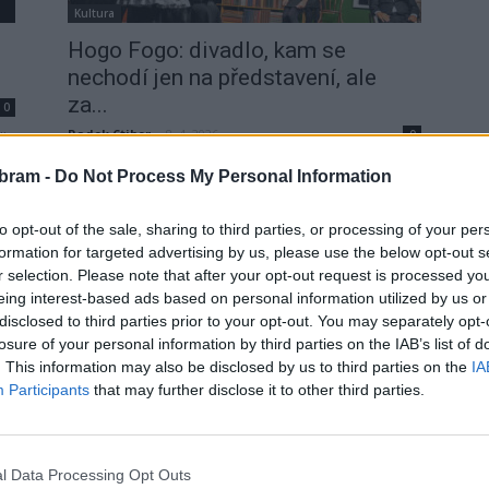
Kultura
Hogo Fogo: divadlo, kam se
nechodí jen na představení, ale
za...
0
Radek Ctibor
-
8. 4. 2026
0
dlo
Hledáte místo, kde se na chvíli zastaví čas, kde se
bram -
Do Not Process My Personal Information
a,
zasmějete, dojmete a odcházíte s pocitem, že jste
prožili něco výjimečného? Právě takové je Divadlo
to opt-out of the sale, sharing to third parties, or processing of your per
Hogo Fogo v Drážkově nedaleko Kamýka nad
formation for targeted advertising by us, please use the below opt-out s
Vltavou.
r selection. Please note that after your opt-out request is processed y
eing interest-based ads based on personal information utilized by us or
disclosed to third parties prior to your opt-out. You may separately opt-
losure of your personal information by third parties on the IAB’s list of
. This information may also be disclosed by us to third parties on the
IA
Participants
that may further disclose it to other third parties.
l Data Processing Opt Outs