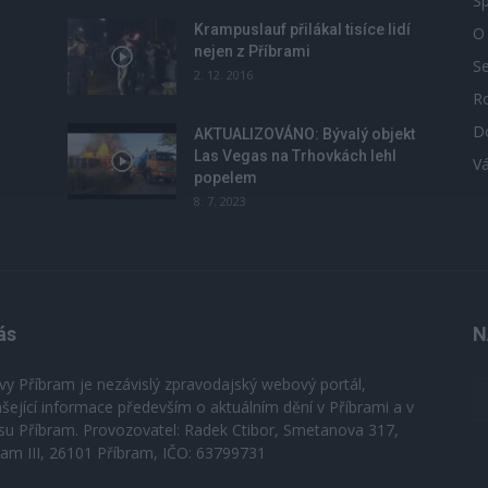
Sp
Krampuslauf přilákal tisíce lidí
O
nejen z Příbrami
S
2. 12. 2016
R
D
u
AKTUALIZOVÁNO: Bývalý objekt
Las Vegas na Trhovkách lehl
V
popelem
8. 7. 2023
ás
N
vy Příbram je nezávislý zpravodajský webový portál,
ášející informace především o aktuálním dění v Příbrami a v
su Příbram. Provozovatel: Radek Ctibor, Smetanova 317,
ram III, 26101 Příbram, IČO: 63799731