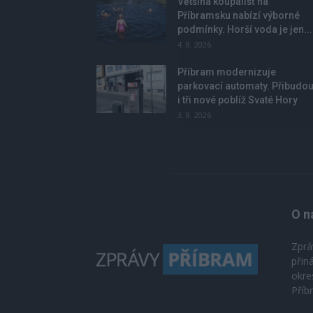
Většina koupališť na
Příbramsku nabízí výborné
podmínky. Horší voda je jen...
4. 8. 2026
Příbram modernizuje
parkovací automaty. Přibudo
i tři nové poblíž Svaté Hory
3. 8. 2026
O n
Zprá
přin
okre
Příb