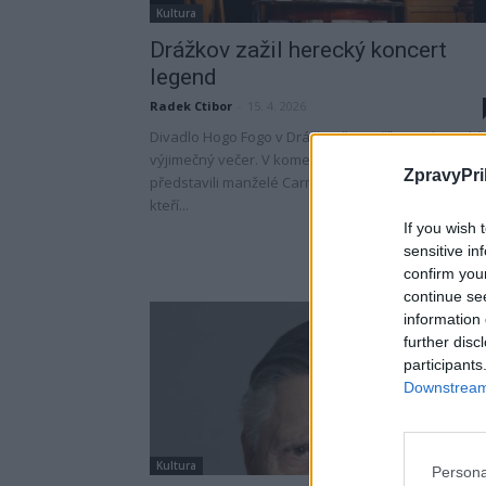
Kultura
Drážkov zažil herecký koncert
legend
Radek Ctibor
-
15. 4. 2026
Divadlo Hogo Fogo v Drážkově na Příbramsku nabí
výjimečný večer. V komedii Oscar pro Emily se
ZpravyPri
představili manželé Carmen Mayerová a Petr Kostk
kteří...
If you wish 
sensitive in
confirm you
continue se
information 
further disc
participants
Downstream 
Kultura
Persona