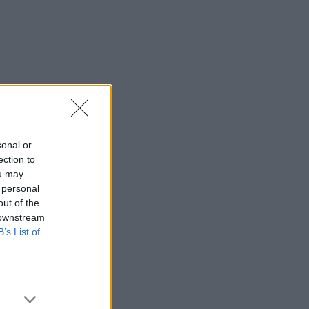
sonal or
ection to
ou may
 personal
out of the
 downstream
B’s List of