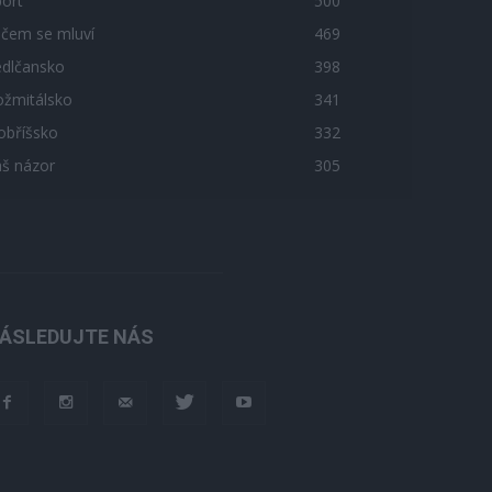
ort
500
 čem se mluví
469
edlčansko
398
ožmitálsko
341
obříšsko
332
áš názor
305
ÁSLEDUJTE NÁS