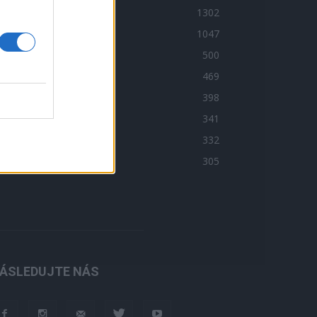
ltura
1302
imi
1047
ort
500
 čem se mluví
469
edlčansko
398
ožmitálsko
341
obříšsko
332
áš názor
305
ÁSLEDUJTE NÁS