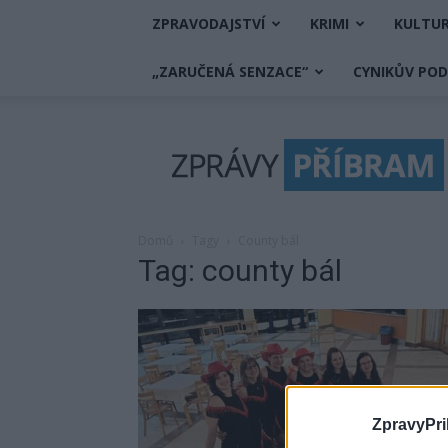
ZPRAVODAJSTVÍ
KRIMI
KULTU
„ZARUČENÁ SENZACE“
CYNIKŮV PO
Zprávy
Příbram
Domů
Tagy
County bál
Tag: county bál
ZpravyPri