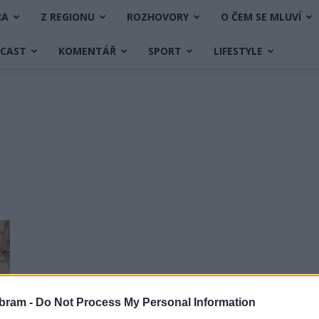
RA
Z REGIONU
ROZHOVORY
O ČEM SE MLUVÍ
DCAST
KOMENTÁŘ
SPORT
LIFESTYLE
bram -
Do Not Process My Personal Information