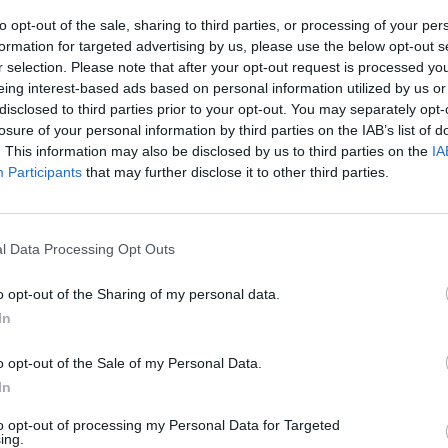
to opt-out of the sale, sharing to third parties, or processing of your per
e
formation for targeted advertising by us, please use the below opt-out s
r selection. Please note that after your opt-out request is processed y
ou
eing interest-based ads based on personal information utilized by us or
disclosed to third parties prior to your opt-out. You may separately opt-
0
losure of your personal information by third parties on the IAB’s list of
. This information may also be disclosed by us to third parties on the
IA
Participants
that may further disclose it to other third parties.
ce
l Data Processing Opt Outs
o opt-out of the Sharing of my personal data.
In
o opt-out of the Sale of my Personal Data.
NEJČTENĚJŠÍ ČLÁNKY
O
In
to opt-out of processing my Personal Data for Targeted
Lazsko zřídilo transparentní
Zp
ing.