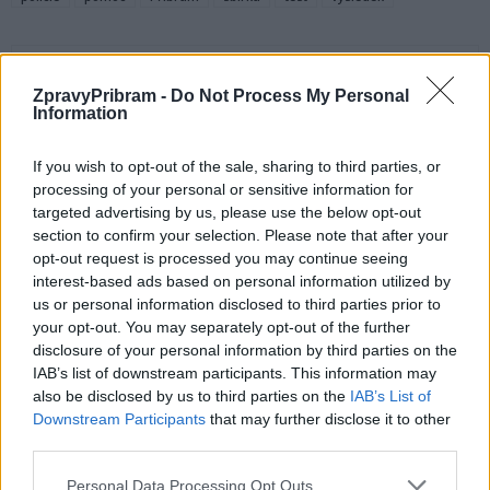
ZpravyPribram -
Do Not Process My Personal
Information
If you wish to opt-out of the sale, sharing to third parties, or
processing of your personal or sensitive information for
targeted advertising by us, please use the below opt-out
Předchozí článek
Následující článek
section to confirm your selection. Please note that after your
Příbramské házenkářky vyrazily
V Rožmitále řádí vandal
opt-out request is processed you may continue seeing
na svůj první mistrovský turnaj
interest-based ads based on personal information utilized by
us or personal information disclosed to third parties prior to
your opt-out. You may separately opt-out of the further
disclosure of your personal information by third parties on the
SOUVISEJÍCÍ ČLÁNKY
IAB’s list of downstream participants. This information may
VÍCE OD AUTORA
also be disclosed by us to third parties on the
IAB’s List of
Downstream Participants
that may further disclose it to other
Většina koupališť na Příbramsku nabízí
third parties.
výborné podmínky. Horší voda je jen na
Personal Data Processing Opt Outs
Živohošti