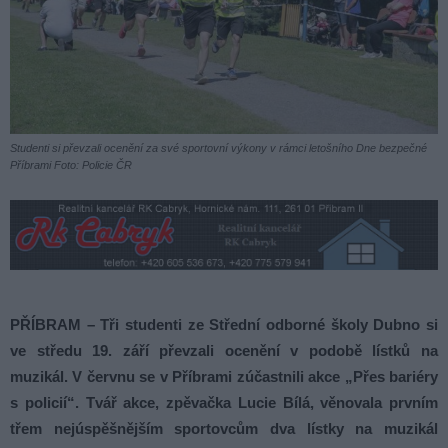
Studenti si převzali ocenění za své sportovní výkony v rámci letošního Dne bezpečné
Příbrami Foto: Policie ČR
PŘÍBRAM – Tři studenti ze Střední odborné školy Dubno si
ve středu 19. září převzali ocenění v podobě lístků na
muzikál. V červnu se v Příbrami zúčastnili akce „Přes bariéry
s policií“. Tvář akce, zpěvačka Lucie Bílá, věnovala prvním
třem nejúspěšnějším sportovcům dva lístky na muzikál