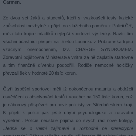
Carmen.
Ze dvou set žáků a studentů, kteří si vyzkoušeli testy fyzické
způsobilosti nezbytné k přijetí do služebního poměru k Policii ČR,
měla tato trojice mladíků nejlepší sportovní výsledky. Navíc tím
všichni účastníci přispěli na tříletou Laurinku z Příbramska trpící
vzácným onemocněním, tzv. CHARGE SYNDROMEM.
Zdravotní pojišťovna Ministerstva vnitra za ně zaplatila startovné
a tím finančně dívenku podpořili. Rodiče nemocné holčičky
převzali šek v hodnotě 20 tisíc korun.
Čtyři úspěšní sportovci měli již dokončenou maturitu a obdrželi
osvědčení o absolvování testů i voucher na 150 tisíc korun, což
je náborový příspěvek pro nové policisty ve Středočeském kraji.
K přijetí k policii pak ještě chybí psychologické a zdravotní
vyšetření. Policie neustále přijímá do svých řad nové kolegy.
„Jedná se o velmi zajímavé a rozhodně ne stereotypní