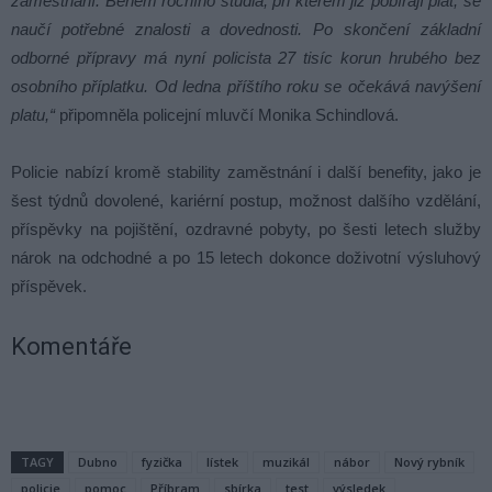
zaměstnání. Během ročního studia, při kterém již pobírají plat, se
naučí potřebné znalosti a dovednosti. Po skončení základní
odborné přípravy má nyní policista 27 tisíc korun hrubého bez
osobního příplatku. Od ledna příštího roku se očekává navýšení
platu,“
připomněla policejní mluvčí Monika Schindlová.
Policie nabízí kromě stability zaměstnání i další benefity, jako je
šest týdnů dovolené, kariérní postup, možnost dalšího vzdělání,
příspěvky na pojištění, ozdravné pobyty, po šesti letech služby
nárok na odchodné a po 15 letech dokonce doživotní výsluhový
příspěvek.
Komentáře
TAGY
Dubno
fyzička
lístek
muzikál
nábor
Nový rybník
policie
pomoc
Příbram
sbírka
test
výsledek