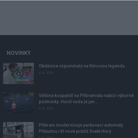
NOVINKY
Obděnice vzpomínaly na filmovou legendu
6. 8. 2026
Většina koupališť na Příbramsku nabízí výborné
podmínky. Horší voda je jen...
4. 8. 2026
Příbram modernizuje parkovací automaty.
Přibudou i tři nové poblíž Svaté Hory
3. 8. 2026