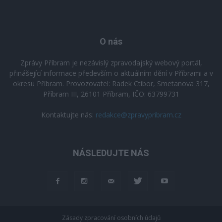
O nás
Zprávy Příbram je nezávislý zpravodajský webový portál,
přinášející informace především o aktuálním dění v Příbrami a v
okresu Příbram. Provozovatel: Radek Ctibor, Smetanova 317,
Příbram III, 26101 Příbram, IČO: 63799731
Kontaktujte nás:
redakce@zpravypribram.cz
NÁSLEDUJTE NÁS
Zásady zpracování osobních údajů