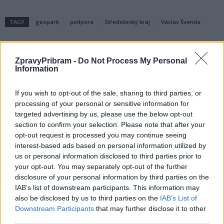
TAGY
geopark
podpora
Středočeský kraj
Václav Švenda
ZpravyPribram -
Do Not Process My Personal
Information
If you wish to opt-out of the sale, sharing to third parties, or
processing of your personal or sensitive information for
targeted advertising by us, please use the below opt-out
Předchozí článek
Následující článek
section to confirm your selection. Please note that after your
opt-out request is processed you may continue seeing
Kocouři potvrdili roli favorita
Vepřové hody na Nováku:
interest-based ads based on personal information utilized by
a přejeli SKV Ústí nad Labem
Tradiční dobroty a hudba
us or personal information disclosed to third parties prior to
v Příbrami
your opt-out. You may separately opt-out of the further
disclosure of your personal information by third parties on the
IAB’s list of downstream participants. This information may
SOUVISEJÍCÍ ČLÁNKY
also be disclosed by us to third parties on the
IAB’s List of
VÍCE OD AUTORA
Downstream Participants
that may further disclose it to other
third parties.