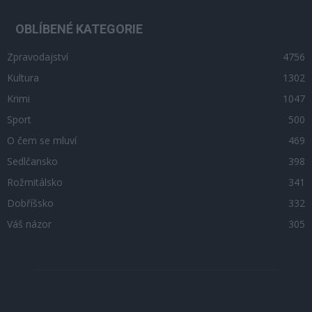
OBLÍBENÉ KATEGORIE
Zpravodajství
4756
Kultura
1302
Krimi
1047
Sport
500
O čem se mluví
469
Sedlčansko
398
Rožmitálsko
341
Dobříšsko
332
Váš názor
305