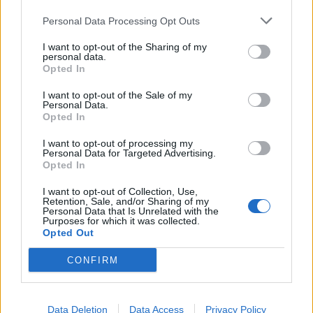
Většina koupališť na Příbramsku nabízí
Personal Data Processing Opt Outs
výborné podmínky. Horší voda je jen na
Živohošti
I want to opt-out of the Sharing of my
Zpravodajství
personal data.
Opted In
Příbram modernizuje parkovací automaty.
I want to opt-out of the Sale of my
Přibudou i tři nové poblíž Svaté Hory
Personal Data.
Zpravodajství
Opted In
I want to opt-out of processing my
Středočeský kraj upravil pravidla soutěže.
Personal Data for Targeted Advertising.
Obce nově získají body i za předcházení
Opted In
vzniku odpadu
Zpravodajství
I want to opt-out of Collection, Use,
Retention, Sale, and/or Sharing of my
Personal Data that Is Unrelated with the
Purposes for which it was collected.
Opted Out
CONFIRM
Data Deletion
Data Access
Privacy Policy