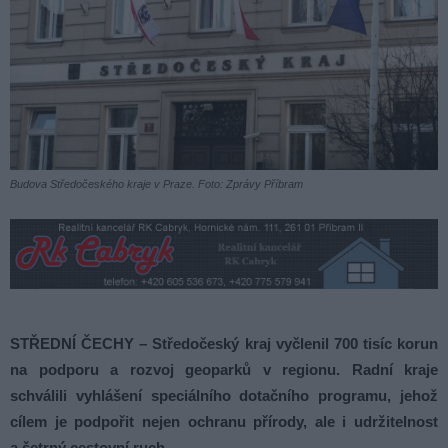
Budova Středočeského kraje v Praze. Foto: Zprávy Příbram
STŘEDNÍ ČECHY – Středočeský kraj vyčlenil 700 tisíc korun
na podporu a rozvoj geoparků v regionu. Radní kraje
schválili vyhlášení speciálního dotačního programu, jehož
cílem je podpořit nejen ochranu přírody, ale i udržitelnost
a šetrný cestovní ruch.