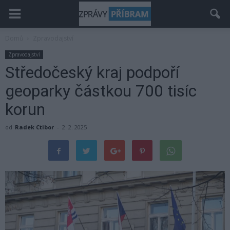
Domů
Zpravodajství
Zpravodajství
Středočeský kraj podpoří
geoparky částkou 700 tisíc
korun
od
Radek Ctibor
-
2. 2. 2025