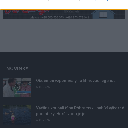
NOVINKY
Obděnice vzpomínaly na filmovou legendu
6. 8. 2026
Většina koupališť na Příbramsku nabízí výborné
podmínky. Horší voda je jen...
4. 8. 2026