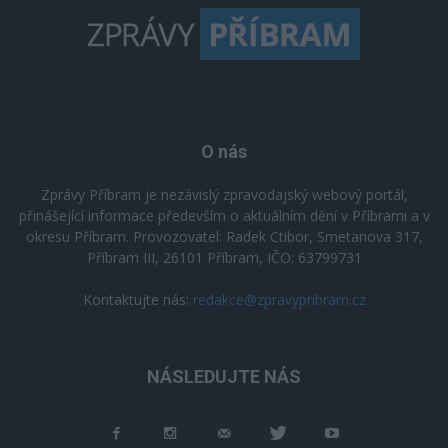
O nás
Zprávy Příbram je nezávislý zpravodajský webový portál,
přinášející informace především o aktuálním dění v Příbrami a v
okresu Příbram. Provozovatel: Radek Ctibor, Smetanova 317,
Příbram III, 26101 Příbram, IČO: 63799731
Kontaktujte nás:
redakce@zpravypribram.cz
NÁSLEDUJTE NÁS