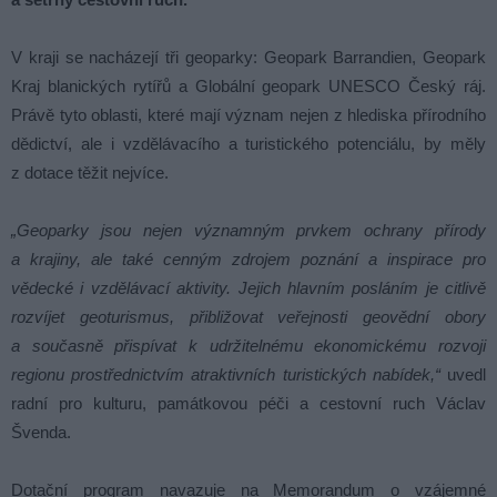
V kraji se nacházejí tři geoparky: Geopark Barrandien, Geopark
Kraj blanických rytířů a Globální geopark UNESCO Český ráj.
Právě tyto oblasti, které mají význam nejen z hlediska přírodního
dědictví, ale i vzdělávacího a turistického potenciálu, by měly
z dotace těžit nejvíce.
„Geoparky jsou nejen významným prvkem ochrany přírody
a krajiny, ale také cenným zdrojem poznání a inspirace pro
vědecké i vzdělávací aktivity. Jejich hlavním posláním je citlivě
rozvíjet geoturismus, přibližovat veřejnosti geovědní obory
a současně přispívat k udržitelnému ekonomickému rozvoji
regionu prostřednictvím atraktivních turistických nabídek,“
uvedl
radní pro kulturu, památkovou péči a cestovní ruch Václav
Švenda.
Dotační program navazuje na Memorandum o vzájemné