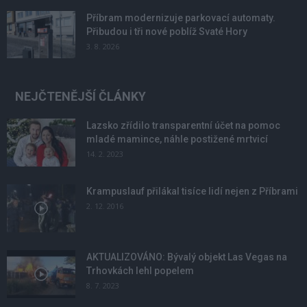
Příbram modernizuje parkovací automaty.
Přibudou i tři nové poblíž Svaté Hory
3. 8. 2026
NEJČTENĚJŠÍ ČLÁNKY
Lazsko zřídilo transparentní účet na pomoc
mladé mamince, náhle postižené mrtvicí
14. 2. 2023
Krampuslauf přilákal tisíce lidí nejen z Příbrami
2. 12. 2016
AKTUALIZOVÁNO: Bývalý objekt Las Vegas na
Trhovkách lehl popelem
8. 7. 2023