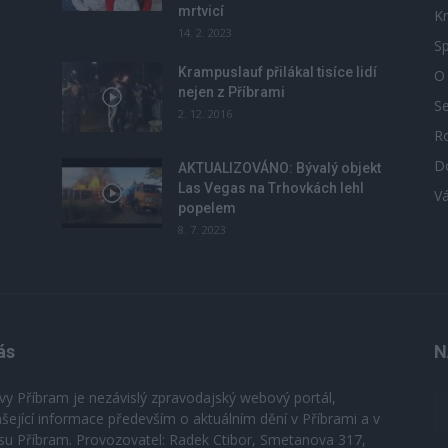
mrtvicí
Kr
14. 2. 2023
Sp
Krampuslauf přilákal tisíce lidí
O
nejen z Příbrami
S
2. 12. 2016
R
D
u
AKTUALIZOVÁNO: Bývalý objekt
Las Vegas na Trhovkách lehl
V
popelem
8. 7. 2023
ás
N
vy Příbram je nezávislý zpravodajský webový portál,
ášející informace především o aktuálním dění v Příbrami a v
su Příbram. Provozovatel: Radek Ctibor, Smetanova 317,