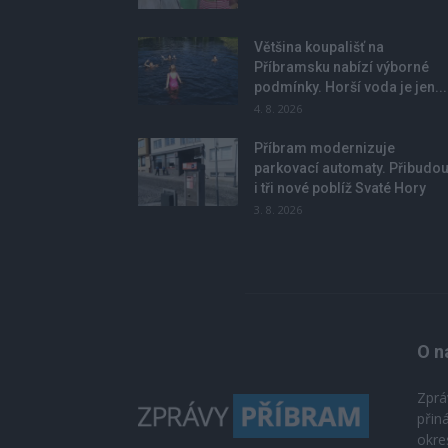
Většina koupališť na
Příbramsku nabízí výborné
podmínky. Horší voda je jen...
4. 8. 2026
Příbram modernizuje
parkovací automaty. Přibudo
i tři nové poblíž Svaté Hory
3. 8. 2026
O n
Zprá
přin
okre