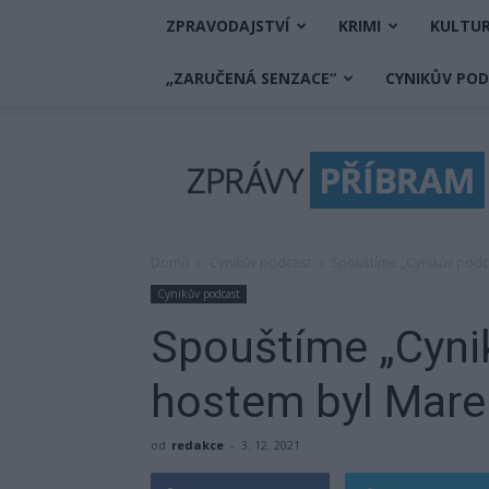
ZPRAVODAJSTVÍ
KRIMI
KULTU
„ZARUČENÁ SENZACE“
CYNIKŮV PO
Zprávy
Příbram
Domů
Cynikův podcast
Spouštíme „Cynikův podc
Cynikův podcast
Spouštíme „Cyni
hostem byl Mare
od
redakce
-
3. 12. 2021