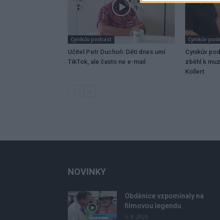
Cynikův podcast
Cynikův pod
Učitel Petr Duchoň: Děti dnes umí
Cynikův pod
TikTok, ale často ne e-mail
zběhl k muz
Kollert
NOVINKY
Obděnice vzpomínaly na
filmovou legendu
6. 8. 2026