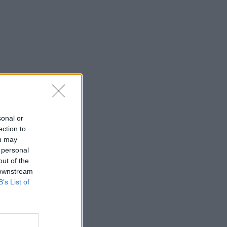
sonal or
ection to
ou may
 personal
out of the
 downstream
B’s List of