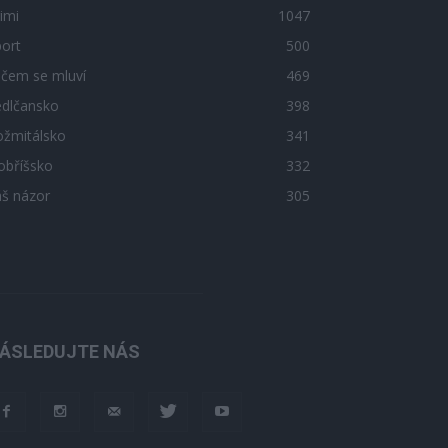
imi
1047
ort
500
 čem se mluví
469
edlčansko
398
ožmitálsko
341
obříšsko
332
áš názor
305
ÁSLEDUJTE NÁS