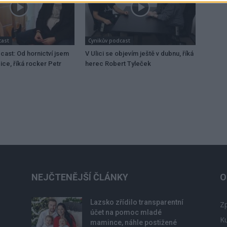
cast
Cynikův podcast
cast: Od hornictví jsem
V Ulici se objevím ještě v dubnu, říká
ice, říká rocker Petr
herec Robert Tyleček
NEJČTENĚJŠÍ ČLÁNKY
O
Lazsko zřídilo transparentní
Zp
účet na pomoc mladé
Ku
mamince, náhle postižené