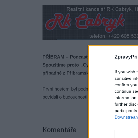
PŘÍBRAM – Podcasty jsou dnes fenoménem a 
ZpravyPri
Spouštíme proto „Cynikův podcast“, kde se
If you wish 
případně z Příbramska.
sensitive in
confirm you
První hostem byl podnikatel, zastupitel a pře
continue se
povídali o budoucnosti a možnostech Pražské 
information 
further disc
participants
Downstream 
Komentáře