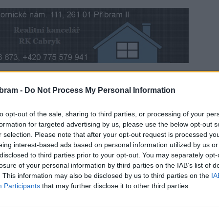
do jejich vod jsme se rozhodli pokusit ponořit i my.
bram -
Do Not Process My Personal Information
 zaměříme na zajímavé osobnosti či témata z Příbrami
to opt-out of the sale, sharing to third parties, or processing of your per
formation for targeted advertising by us, please use the below opt-out s
r selection. Please note that after your opt-out request is processed y
dseda Spolku Pražské ulice Marek Školoud, s kterým jsme si
eing interest-based ads based on personal information utilized by us or
ulice jako pěší zóny a obchodní tepny města…
disclosed to third parties prior to your opt-out. You may separately opt-
losure of your personal information by third parties on the IAB’s list of
. This information may also be disclosed by us to third parties on the
IA
Participants
that may further disclose it to other third parties.