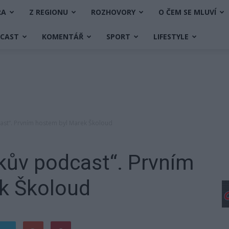
RA
Z REGIONU
ROZHOVORY
O ČEM SE MLUVÍ
DCAST
KOMENTÁŘ
SPORT
LIFESTYLE
ast“. Prvním hostem byl Marek Školoud
kův podcast“. Prvním
k Školoud