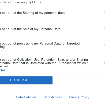
l Data Processing Opt Outs
o opt-out of the Sharing of my personal data.
In
ká ulice
o opt-out of the Sale of my Personal Data.
In
to opt-out of processing my Personal Data for Targeted
ing.
In
Následující článek
ů
o opt-out of Collection, Use, Retention, Sale, and/or Sharing
Foto, video: Kamiony týmu Big Shock! Racing už
ersonal Data that Is Unrelated with the Purposes for which it
plují na Dakar
lected.
Out
CONFIRM
Data Deletion
Data Access
Privacy Policy