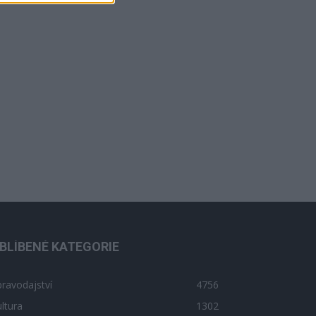
BLÍBENÉ KATEGORIE
ravodajství
4756
ltura
1302