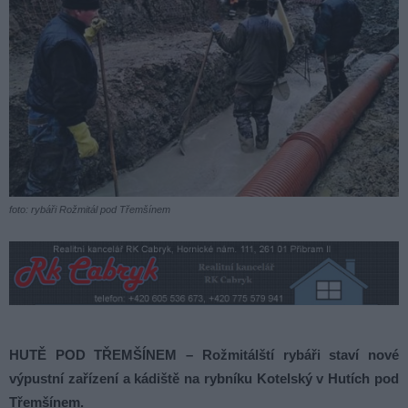
foto: rybáři Rožmitál pod Třemšínem
HUTĚ POD TŘEMŠÍNEM – Rožmitálští rybáři staví nové
výpustní zařízení a kádiště na rybníku Kotelský v Hutích pod
Třemšínem.