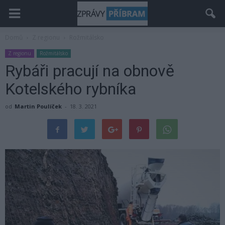
Domů
Z regionu
Rožmitálsko
Z regionu
Rožmitálsko
Rybáři pracují na obnově
Kotelského rybníka
od
Martin Poulíček
-
18. 3. 2021