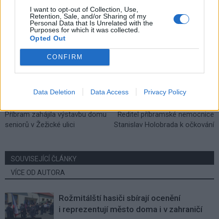
stavební práce
I want to opt-out of Collection, Use,
Retention, Sale, and/or Sharing of my
Personal Data that Is Unrelated with the
Purposes for which it was collected.
Opted Out
CONFIRM
Data Deletion
Data Access
Privacy Policy
Předchozí článek
Následující článek
Příbram zahájila výstavbu domu
Ředitel příbramské nemocnice
seniorů v Žežické ulici
Stanislav Holobrada k očkování
SOUVISEJÍCÍ ČLÁNKY
VÍCE OD AUTORA
Rožmitálští hasiči sbírají ocenění
i reprezentují město doma i v zahraničí