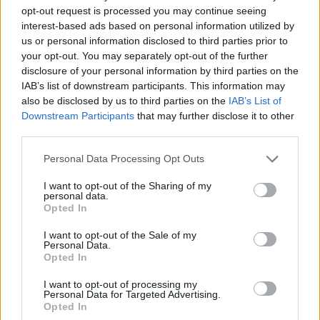
opt-out request is processed you may continue seeing
interest-based ads based on personal information utilized by
us or personal information disclosed to third parties prior to
your opt-out. You may separately opt-out of the further
disclosure of your personal information by third parties on the
IAB’s list of downstream participants. This information may
also be disclosed by us to third parties on the
IAB’s List of
Downstream Participants
that may further disclose it to other
third parties.
Aleš Haluska už pro rybáře „šoféruje“ dvacet let
Personal Data Processing Opt Outs
I want to opt-out of the Sharing of my
personal data.
Opted In
Komentáře
I want to opt-out of the Sale of my
Personal Data.
Opted In
I want to opt-out of processing my
Personal Data for Targeted Advertising.
TAGY
Aleš Haluska
Hutě pod Třemšínem
Kotelský rybník
Opted In