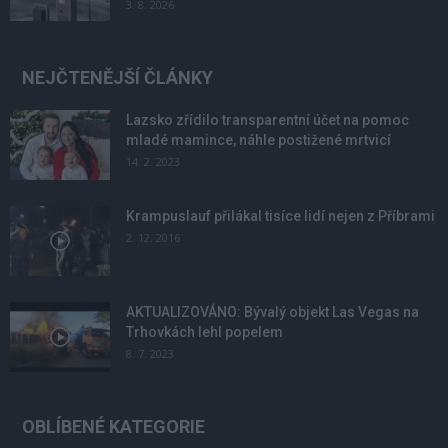
3. 8. 2026
NEJČTENĚJŠÍ ČLÁNKY
Lazsko zřídilo transparentní účet na pomoc
mladé mamince, náhle postižené mrtvicí
14. 2. 2023
Krampuslauf přilákal tisíce lidí nejen z Příbrami
2. 12. 2016
AKTUALIZOVÁNO: Bývalý objekt Las Vegas na
Trhovkách lehl popelem
8. 7. 2023
OBLÍBENÉ KATEGORIE