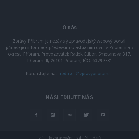
O nás
Zprávy Příbram je nezávislý zpravodajský webový portál,
přinášející informace především o aktuálním dění v Příbrami a v
okresu Příbram. Provozovatel: Radek Ctibor, Smetanova 317,
Příbram III, 26101 Příbram, IČO: 63799731
Kontaktujte nás:
redakce@zpravypribram.cz
NÁSLEDUJTE NÁS
Zásady zpracování osobních údajů