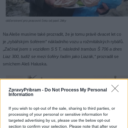
občerstvení pro pracovní četu od paní Jitky
Na Aleše musíme také prozradit, že je tomu právě dvacet let co
je „rybářským šoférem“ nákladního vozu u rožmitálských rybářů.
„
Začínal jsem s vozidlem S 5 T, následně trambus Š 706 a dnes
Liaz 300, tudíž se mezi šoféry řadím jako Liazák,“
prozradil se
smíchem Aleš Haluska.
ZpravyPribram -
Do Not Process My Personal
Information
If you wish to opt-out of the sale, sharing to third parties, or
processing of your personal or sensitive information for
targeted advertising by us, please use the below opt-out
section to confirm your selection. Please note that after your