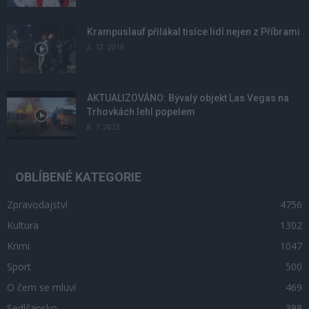
Krampuslauf přilákal tisíce lidí nejen z Příbrami
2. 12. 2016
AKTUALIZOVÁNO: Bývalý objekt Las Vegas na
Trhovkách lehl popelem
8. 7. 2023
OBLÍBENÉ KATEGORIE
Zpravodajství
4756
Kultura
1302
Krimi
1047
Sport
500
O čem se mluví
469
Sedlčansko
398