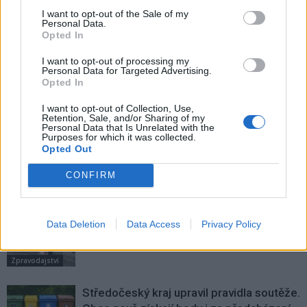
Předchozí článek
Následující článek
I want to opt-out of the Sale of my
Personal Data.
Fotookénko do minulosti:
Přála bych si, aby do galerie
Opted In
Z náměstí směrem na Ryneček
chodilo i nadále spoustu lidí, říká
byla raketa Vostok
Hana Ročňáková
I want to opt-out of processing my
Personal Data for Targeted Advertising.
Opted In
SOUVISEJÍCÍ ČLÁNKY
I want to opt-out of Collection, Use,
Retention, Sale, and/or Sharing of my
VÍCE OD AUTORA
Personal Data that Is Unrelated with the
Purposes for which it was collected.
Opted Out
Většina koupališť na Příbramsku nabízí
CONFIRM
výborné podmínky. Horší voda je jen na
Živohošti
Zpravodajství
Data Deletion
Data Access
Privacy Policy
Příbram modernizuje parkovací automaty.
Přibudou i tři nové poblíž Svaté Hory
Zpravodajství
Středočeský kraj upravil pravidla soutěže.