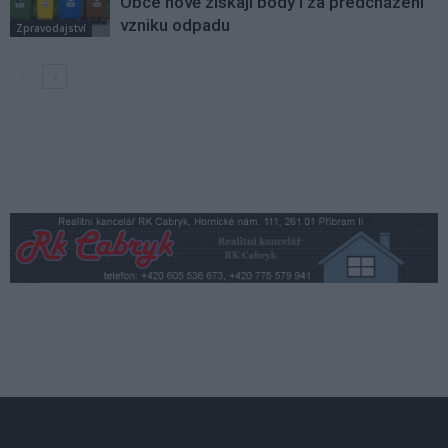
Obce nově získají body i za předcházení
vzniku odpadu
Zpravodajství