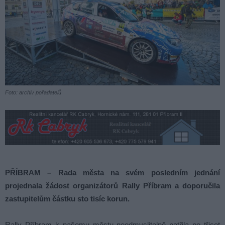
Foto: archiv pořadatelů
PŘÍBRAM – Rada města na svém posledním jednání
projednala žádost organizátorů Rally Příbram a doporučila
zastupitelům částku sto tisíc korun.
Rally Příbram k našemu městu neodmyslitelně patřila po třicet