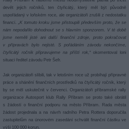
devět jejich ročníků, ten čtyřicátý, který měl být původně
uspořádaný v loňském roce, ale organizátoři zrušili z nedostatku
financí.
„K tomuto kroku jsme přistoupili především proto, že se
nám nepodařilo dohodnout se s hlavním sponzorem. V té době
jsme neměli jisté ani další finanční zdroje, proto pokračovat
v přípravách bylo nejisté. S pořádáním závodu nekončíme,
čtyřicátý ročník připravujeme na příští rok,“
okomentoval loni
situaci ředitel závodu Petr Šefr.
Jak organizátoři slíbili, tak v letošním roce už probíhají přípravné
práce a shánění finančních prostředků na čtyřicátý ročník, který
by se měl uskutečnit v červenci. Organizátoři příbramské rally
organizace Autosport klub Rally Příbram se proto také obrátil
s žádostí o finanční podporu na město Příbram. Rada města
žádost projednala a na návrh radního Petra Rottera doporučila
zastupitelům na únorovém zasedání schválit finanční částku ve
výši 100 000 korun.