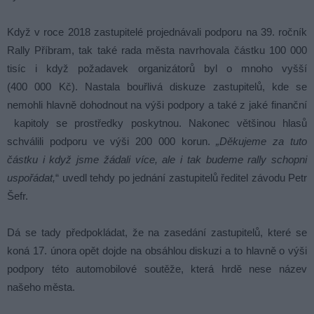
Když v roce 2018 zastupitelé projednávali podporu na 39. ročník
Rally Příbram, tak také rada města navrhovala částku 100 000
tisíc i když požadavek organizátorů byl o mnoho vyšší
(400 000 Kč). Nastala bouřlivá diskuze zastupitelů, kde se
nemohli hlavně dohodnout na výši podpory a také z jaké finanční
kapitoly se prostředky poskytnou. Nakonec většinou hlasů
schválili podporu ve výši 200 000 korun.
„Děkujeme za tuto
částku i když jsme žádali více, ale i tak budeme rally schopni
uspořádat,
“ uvedl tehdy po jednání zastupitelů ředitel závodu Petr
Šefr.
Dá se tady předpokládat, že na zasedání zastupitelů, které se
koná 17. února opět dojde na obsáhlou diskuzi a to hlavně o výši
podpory této automobilové soutěže, která hrdě nese název
našeho města.