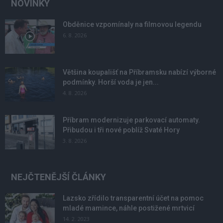
NOVINKY
Obděnice vzpomínaly na filmovou legendu
6. 8. 2026
Většina koupališť na Příbramsku nabízí výborné
podmínky. Horší voda je jen...
4. 8. 2026
Příbram modernizuje parkovací automaty.
Přibudou i tři nové poblíž Svaté Hory
3. 8. 2026
NEJČTENĚJŠÍ ČLÁNKY
Lazsko zřídilo transparentní účet na pomoc
mladé mamince, náhle postižené mrtvicí
14. 2. 2023