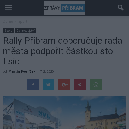
Domů
Sport
Sport
Zpravodajství
Rally Příbram doporučuje rada
města podpořit částkou sto
tisíc
od
Martin Poulíček
-
7. 2. 2020