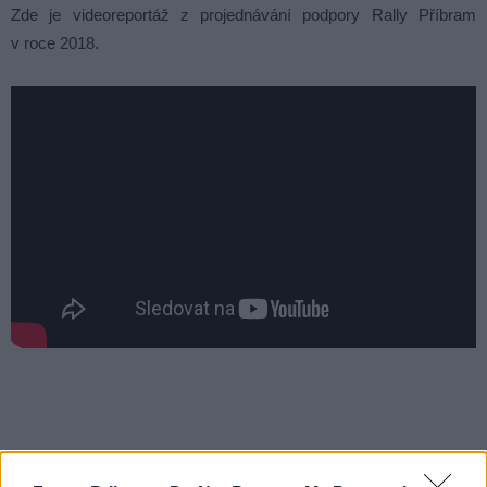
Zde je videoreportáž z projednávání podpory Rally Příbram
v roce 2018.