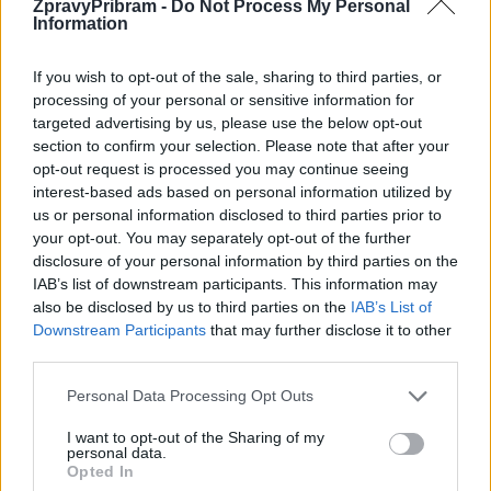
ZpravyPribram -
Do Not Process My Personal
Information
If you wish to opt-out of the sale, sharing to third parties, or
processing of your personal or sensitive information for
targeted advertising by us, please use the below opt-out
Komentáře
section to confirm your selection. Please note that after your
opt-out request is processed you may continue seeing
interest-based ads based on personal information utilized by
us or personal information disclosed to third parties prior to
your opt-out. You may separately opt-out of the further
TAGY
automobilismus
finance
Petr Šefr
podpora
disclosure of your personal information by third parties on the
IAB’s list of downstream participants. This information may
Rally Příbram
sport
zastupitelstvo
závod
also be disclosed by us to third parties on the
IAB’s List of
Downstream Participants
that may further disclose it to other
third parties.
Personal Data Processing Opt Outs
I want to opt-out of the Sharing of my
personal data.
Opted In