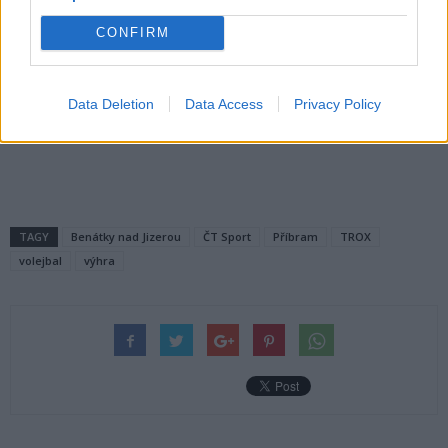
CONFIRM
Data Deletion
Data Access
Privacy Policy
Komentáře
TAGY
Benátky nad Jizerou
ČT Sport
Příbram
TROX
volejbal
výhra