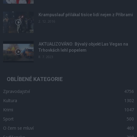
Krampuslauf přilákal tisíce lidí nejen z Příbrami
2. 12. 2016
AKTUALIZOVÁNO: Bývalý objekt Las Vegas na
Trhovkách lehl popelem
8. 7. 2023
OBLÍBENÉ KATEGORIE
Zpravodajství
4756
Kultura
1302
Krimi
1047
Sport
500
O čem se mluví
469