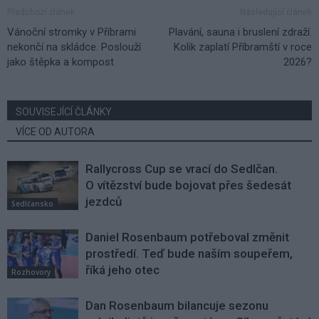
Předchozí článek
Následující článek
Vánoční stromky v Příbrami
Plavání, sauna i bruslení zdraží.
nekončí na skládce. Poslouží
Kolik zaplatí Příbramští v roce
jako štěpka a kompost
2026?
SOUVISEJÍCÍ ČLÁNKY
VÍCE OD AUTORA
Rallycross Cup se vrací do Sedlčan.
O vítězství bude bojovat přes šedesát
jezdců
Sedlčansko
Daniel Rosenbaum potřeboval změnit
prostředí. Teď bude naším soupeřem,
říká jeho otec
Rozhovory
Dan Rosenbaum bilancuje sezonu