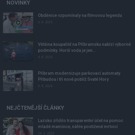
NOVINKY
Obděnice vzpomínaly na filmovou legendu
6. 8. 2026
Většina koupališť na Příbramsku nabízí výborné
podmínky. Horší voda je jen...
4. 8. 2026
Příbram modernizuje parkovací automaty.
Přibudou i tři nové poblíž Svaté Hory
3. 8. 2026
NEJČTENĚJŠÍ ČLÁNKY
Lazsko zřídilo transparentní účet na pomoc
mladé mamince, náhle postižené mrtvicí
14. 2. 2023