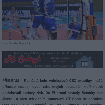
Foto: Ladislav Nepožitek
PŘÍBRAM –
Patnácté kolo volejbalové ČEZ extraligy mužů
přineslo souboj dvou tabulkových sousedů, kteří nutně
potřebovali bodový zisk. Do Příbrami zavítaly Benátky nad
Jizerou a před televizními kamerami ČT Sport se očekával
vyrovnaný duel. Domácí VK Trox Příbram ale dokázal