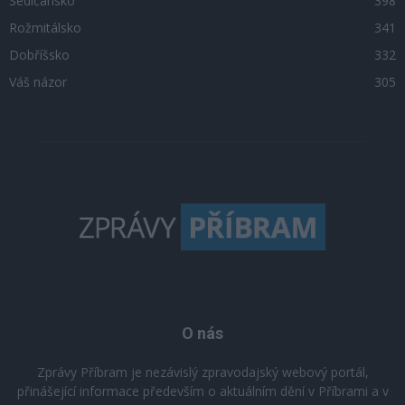
Sedlčansko
398
Rožmitálsko
341
Dobříšsko
332
Váš názor
305
O nás
Zprávy Příbram je nezávislý zpravodajský webový portál,
přinášející informace především o aktuálním dění v Příbrami a v