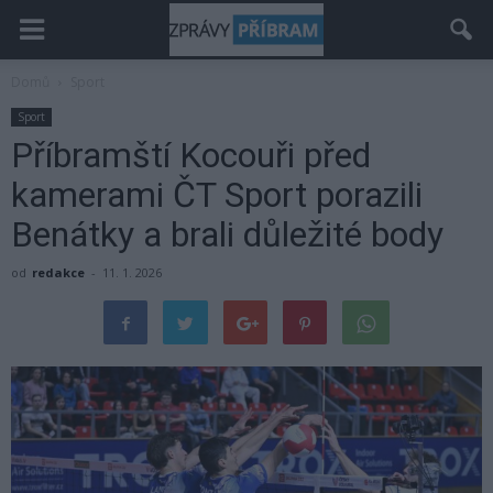
Domů
Sport
Sport
Příbramští Kocouři před
kamerami ČT Sport porazili
Benátky a brali důležité body
od
redakce
-
11. 1. 2026