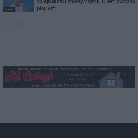
volejbalistů i změny v týmu. Cílem zůstává
play off
Sport