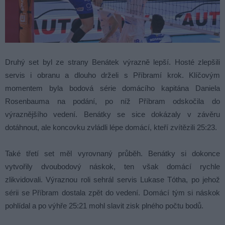
Druhý set byl ze strany Benátek výrazně lepší. Hosté zlepšili
servis i obranu a dlouho drželi s Příbramí krok. Klíčovým
momentem byla bodová série domácího kapitána Daniela
Rosenbauma na podání, po níž Příbram odskočila do
výraznějšího vedení. Benátky se sice dokázaly v závěru
dotáhnout, ale koncovku zvládli lépe domácí, kteří zvítězili 25:23.
Také třetí set měl vyrovnaný průběh. Benátky si dokonce
vytvořily dvoubodový náskok, ten však domácí rychle
zlikvidovali. Výraznou roli sehrál servis Lukase Tótha, po jehož
sérii se Příbram dostala zpět do vedení. Domácí tým si náskok
pohlídal a po výhře 25:21 mohl slavit zisk plného počtu bodů.