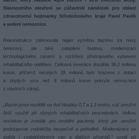
Slavnostního otevření se zúčastnili náměstek pro oblast
zdravotnictví hejtmanky Středočeského kraje Pavel Pavlík
a vedení nemocnice.
Rekonstrukce zahrnovala nejen výměnu bazénu za nový
nerezový, ale také zateplení budovy, modernizaci
technologického zázemí a rozšíření přístrojového vybavení
rehabilitačního oddělení. Celková investice dosáhla 36,2 milionu
korun, přičemž necelých 28 milionů bylo hrazeno z dotací
a zbylých více než 8 milionů korun pokryla nemocnice
z vlastních zdrojů.
„Bazén jsme rozdělili na dvě hloubky 0,7 a 1,3 metru, což umožní
širší využití při různých rehabilitačních procedurách. Velkou
novinkou je zvedák pro imobilní pacienty, který jim umožní
podstupovat vodoléčbu bezpečně a pohodlně. Modernizace se
dotkla i vodoléčebných van a dalších přístrojů,“
uvedl při