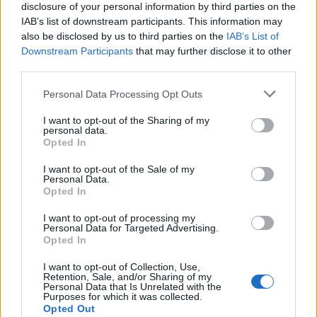
Předchozí článek
Následující článek
disclosure of your personal information by third parties on the
IAB’s list of downstream participants. This information may
Masopustním rejem ožil
Projekt „Kam chceš dojít“ varuje
also be disclosed by us to third parties on the
IAB’s List of
skanzen ve Vysokém Chlumci
před drogami: Policie školákům
Downstream Participants
that may further disclose it to other
i areál Ševčinského dolu
ukazuje realitu kriminality
third parties.
Personal Data Processing Opt Outs
SOUVISEJÍCÍ ČLÁNKY
I want to opt-out of the Sharing of my
VÍCE OD AUTORA
personal data.
Opted In
Většina koupališť na Příbramsku nabízí
I want to opt-out of the Sale of my
výborné podmínky. Horší voda je jen na
Personal Data.
Živohošti
Opted In
Zpravodajství
I want to opt-out of processing my
Příbram modernizuje parkovací automaty.
Personal Data for Targeted Advertising.
Opted In
Přibudou i tři nové poblíž Svaté Hory
Zpravodajství
I want to opt-out of Collection, Use,
Retention, Sale, and/or Sharing of my
Personal Data that Is Unrelated with the
Středočeský kraj upravil pravidla soutěže.
Purposes for which it was collected.
Opted Out
Obce nově získají body i za předcházení