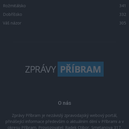
Rožmitálsko
341
Dobříšsko
332
Váš názor
305
O nás
Zprávy Příbram je nezávislý zpravodajský webový portál,
přinášející informace především o aktuálním dění v Příbrami a v
okresu Příbram. Provozovatel: Radek Ctibor, Smetanova 317,