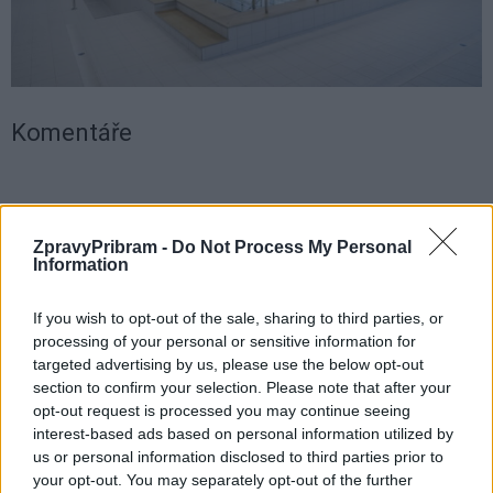
Komentáře
ZpravyPribram -
Do Not Process My Personal
TAGY
bazén
Oblastní nemocnice Příbram
otevření
Information
rehabilitace
ZÚNZ
If you wish to opt-out of the sale, sharing to third parties, or
processing of your personal or sensitive information for
targeted advertising by us, please use the below opt-out
section to confirm your selection. Please note that after your
opt-out request is processed you may continue seeing
interest-based ads based on personal information utilized by
us or personal information disclosed to third parties prior to
your opt-out. You may separately opt-out of the further