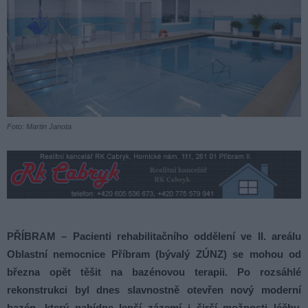
Foto: Martin Janota
PŘÍBRAM – Pacienti rehabilitačního oddělení ve II. areálu
Oblastní nemocnice Příbram (bývalý ZÚNZ) se mohou od
března opět těšit na bazénovou terapii. Po rozsáhlé
rekonstrukci byl dnes slavnostně otevřen nový moderní
bazén, který nabídne lepší zázemí i širší možnosti léčby.