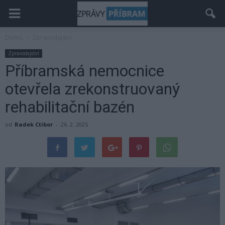
Domů
Zpravodajství
Zpravodajství
Příbramská nemocnice
otevřela zrekonstruovaný
rehabilitační bazén
od
Radek Ctibor
-
26. 2. 2025