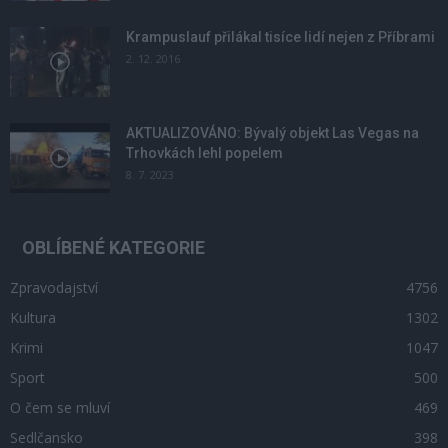
Krampuslauf přilákal tisíce lidí nejen z Příbrami
2. 12. 2016
AKTUALIZOVÁNO: Bývalý objekt Las Vegas na
Trhovkách lehl popelem
8. 7. 2023
OBLÍBENÉ KATEGORIE
Zpravodajství
4756
Kultura
1302
Krimi
1047
Sport
500
O čem se mluví
469
Sedlčansko
398