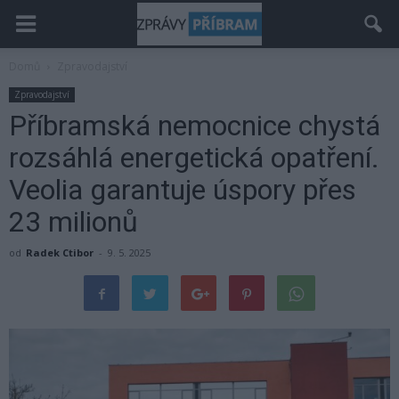
Domů
Zpravodajství
Zpravodajství
Příbramská nemocnice chystá
rozsáhlá energetická opatření.
Veolia garantuje úspory přes
23 milionů
od
Radek Ctibor
-
9. 5. 2025