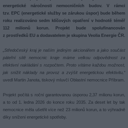
energetické náročnosti nemocničních budov. V rámci
tzv. EPC (energetické služby se zárukou úspor) bude během
roku realizováno sedm klíčových opatření v hodnotě téměř
112 milionů korun. Projekt bude spolufinancován
z prostředků EU a dodavatelem je skupina Veolia Energie ČR.
„Středočeský kraj je naším jediným akcionářem a jako součást
páteřní sítě nemocnic kraje máme velkou odpovědnost za
efektivní nakládání s rozpočtem. Proto vítáme každou možnost,
jak snížit náklady na provoz a zvýšit energetickou efektivitu,“
uvedl Martin Janota, tiskový mluvčí Oblastní nemocnice Příbram.
Projekt počítá s roční garantovanou úsporou 2,37 milionu korun,
a to od 1. ledna 2026 do konce roku 2035. Za deset let by tak
nemocnice měla ušetřit více než 23 milionů korun, a to výhradně
díky snížení energetické spotřeby.