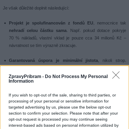
Je však důležité doplnit následující:
Projekt je spolufinancován z fondů EU
, nemocnice tak
nehradí celou částku sama
. Např. pokud dotace pokryje
70 % nákladů, vlastní vklad je pouze cca 34 milionů Kč –
návratnost se tím výrazně zkracuje.
Garantovaná úspora je minimální jistota
, nikoli strop.
Reálná úspora může být vyšší, stejně jako provozní efekty
(nižší poruchovost, údržba, komfort).
ZpravyPribram -
Do Not Process My Personal
Information
EPC model umožňuje modernizaci
bez nutnosti vlastního
If you wish to opt-out of the sale, sharing to third parties, or
financování nebo zadlužení
, a to s přenesením rizika na
processing of your personal or sensitive information for
dodavatele.
targeted advertising by us, please use the below opt-out
section to confirm your selection. Please note that after your
opt-out request is processed you may continue seeing
Některá opatření (zateplení, LED osvětlení) mají životnost 20–
interest-based ads based on personal information utilized by
30 let, takže přínosy pokračují i po skončení garanční doby.