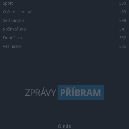
Sport
500
O čem se mluví
469
Sedlčansko
398
Rožmitálsko
341
Dobříšsko
332
Váš názor
305
O nás