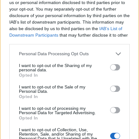
us or personal information disclosed to third parties prior to
your opt-out. You may separately opt-out of the further
Z těchto důvodů se EPC projekty často používají v nemocnicích,
disclosure of your personal information by third parties on the
IAB’s list of downstream participants. This information may
školách nebo veřejné správě, kde umožňují efektivně snižovat
also be disclosed by us to third parties on the
IAB’s List of
energetické výdaje a modernizovat infrastrukturu bez
Downstream Participants
that may further disclose it to other
jednorázového zatížení rozpočtu.
third parties.
Personal Data Processing Opt Outs
Komentáře
I want to opt-out of the Sharing of my
personal data.
Opted In
I want to opt-out of the Sale of my
TAGY
energie
investice
Oblastní nemocnice Příbram
Personal Data.
úspora
Veolia
Opted In
I want to opt-out of processing my
Personal Data for Targeted Advertising.
Opted In
I want to opt-out of Collection, Use,
Retention, Sale, and/or Sharing of my
Personal Data that Is Unrelated with the