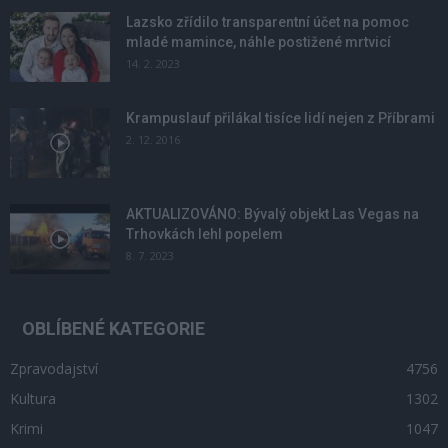
Lazsko zřídilo transparentní účet na pomoc
mladé mamince, náhle postižené mrtvicí
14. 2. 2023
Krampuslauf přilákal tisíce lidí nejen z Příbrami
2. 12. 2016
AKTUALIZOVÁNO: Bývalý objekt Las Vegas na
Trhovkách lehl popelem
8. 7. 2023
OBLÍBENÉ KATEGORIE
Zpravodajství
4756
Kultura
1302
Krimi
1047