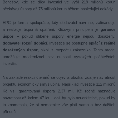
Benešov, kde se díky investici ve výši 219 milionů korun
očekávají úspory až 75 milionů korun během následující dekády.
EPC je forma spolupráce, kdy dodavatel navrhne, zafinancuje
a realizuje úsporná opatření. Klíčovým principem je
garance
úspor
– pokud slíbené úspory energie nejsou dosaženy,
dodavatel rozdíl doplácí
. Investice se postupně
splácí z reálně
dosažených úspor
, nikoli z rozpočtu zákazníka. Tento model
umožňuje modernizaci bez nutnosti vysokých počátečních
investic.
Na základě reakcí čtenářů se objevila otázka, zda je návratnost
projektu ekonomicky smysluplná. Například investice 112 milionů
Kč vs. garantovaná úspora 2,37 mil. Kč ročně naznačuje
návratnost až kolem 47 let – což by bylo neudržitelné, pokud by
to znamenalo, že si nemocnice vše platí sama a bez dalších
přínosů.