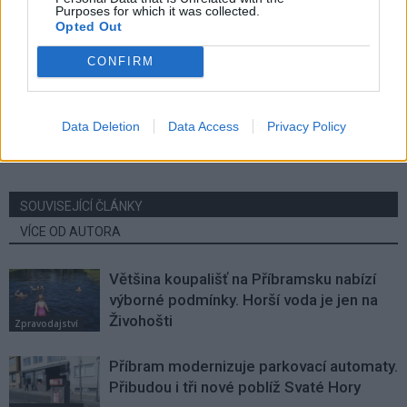
Purposes for which it was collected.
Opted Out
Předchozí článek
Následující článek
CONFIRM
Po šesti letech se vrací
Chraštice chystají první
Připomínka bitvy u Slivice. Letos
překážkový závod. Vidlák Race
se bude vybírat vstupné
slibuje sport i sousedskou
Data Deletion
Data Access
Privacy Policy
pohodu
SOUVISEJÍCÍ ČLÁNKY
VÍCE OD AUTORA
Většina koupališť na Příbramsku nabízí
výborné podmínky. Horší voda je jen na
Živohošti
Zpravodajství
Příbram modernizuje parkovací automaty.
Přibudou i tři nové poblíž Svaté Hory