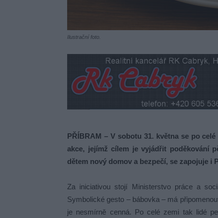
Ilustrační foto.
PŘÍBRAM – V sobotu 31. května se po celé 
akce, jejímž cílem je vyjádřit poděkování
dětem nový domov a bezpečí, se zapojuje i 
Za iniciativou stojí Ministerstvo práce a so
Symbolické gesto – bábovka – má připomenout, ž
je nesmírně cenná. Po celé zemi tak lidé peč