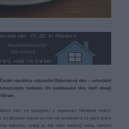
České republice uskuteční Bábovkový den – celostátní
 pěstounským rodinám. Do poděkování těm, kteří dávají
Příbram.
ciálních věcí ve spolupráci s organizací Hledáme rodiče.
e pěstouni nejsou ve své roli neviditelní a že jejich práce
ou bábovky, malují je, fotí nebo natáčejí videa, kterými