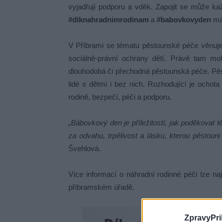
vyjadřují podporu a vděk. Zapojit se může ka
#diknahradnimrodinam
a
#babovkovyden
má
V Příbrami se tématu pěstounské péče věnuje 
sociálně-právní ochrany dětí. Právě tam mo
dlouhodobá či přechodná pěstounská péče. Pěst
lidé s dětmi i bez nich. Rozhodující je ochota
rodině, bezpečí, péči a podporu.
„Bábovkový den je příležitostí, jak poděkovat
za odvahu, trpělivost a lásku, kterou pěstouni
Švehlová.
Více informací o náhradní rodinné péči lze n
příbramském úřadě.
ZpravyPri