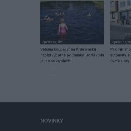
Zpravodajství
Zpravodajstv
Většina koupališť na Příbramsku
Příbram mo
nabízí výborné podmínky. Horší voda
automaty. Př
je jen na Živohošti
Svaté Hory
NOVINKY