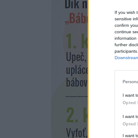
If you wish 
sensitive in
confirm you
continue se
information 
further disc
participants
Downstream 
Persona
I want t
Opted 
I want t
Opted 
I want 