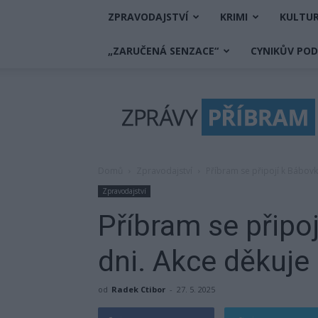
ZPRAVODAJSTVÍ
KRIMI
KULTU
„ZARUČENÁ SENZACE“
CYNIKŮV PO
Zprávy
Příbram
Domů
Zpravodajství
Příbram se připojí k Bábo
Zpravodajství
Příbram se přip
dni. Akce děkuj
od
Radek Ctibor
-
27. 5. 2025