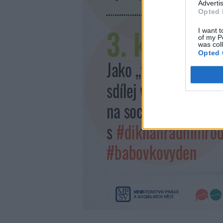
Advertis
Opted 
I want t
of my P
was col
Opted 