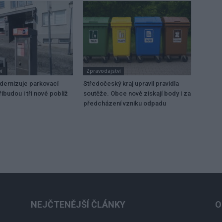
í
Zpravodajství
dernizuje parkovací
Středočeský kraj upravil pravidla
ibudou i tři nové poblíž
soutěže. Obce nově získají body i za
předcházení vzniku odpadu
NEJČTENĚJŠÍ ČLÁNKY
O