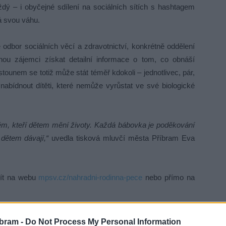
ždý – i obyčejné sdílení na sociálních sítích s hashtagem
 svou váhu.
odbor sociálních věcí a zdravotnictví, konkrétně oddělení
hou zájemci získat detailní informace o tom, co obnáší
ounem se totiž může stát téměř kdokoli – jednotlivec, pár,
 nabídnout dítěti, které nemůže vyrůstat ve své biologické
 těm, kteří dětem mění životy. Každá bábovka je poděkování
 dětem dávají,“
uvedla tisková mluvčí města Příbram Eva
ajít na webu
mpsv.cz/nahradni-rodinna-pece
nebo přímo na
bram -
Do Not Process My Personal Information