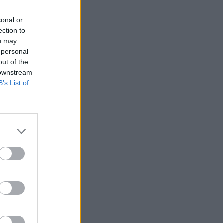
sonal or
ection to
ou may
 personal
out of the
 downstream
B’s List of