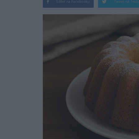
Sdílet na Facebooku
Tweet na Twit