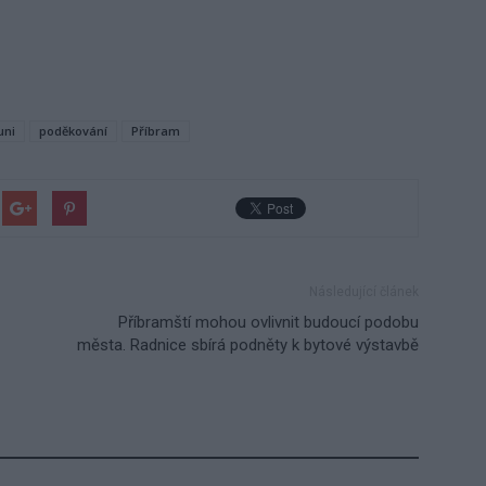
uni
poděkování
Příbram
Následující článek
Příbramští mohou ovlivnit budoucí podobu
města. Radnice sbírá podněty k bytové výstavbě