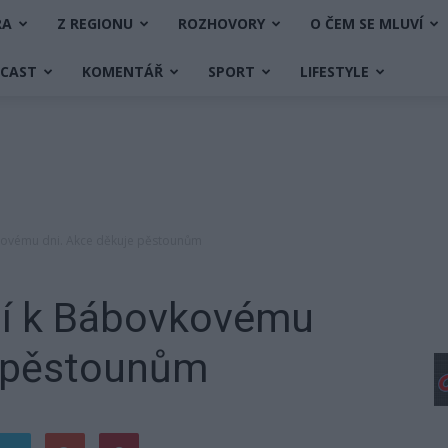
RA
Z REGIONU
ROZHOVORY
O ČEM SE MLUVÍ
DCAST
KOMENTÁŘ
SPORT
LIFESTYLE
vkovému dni. Akce děkuje pěstounům
ojí k Bábovkovému
e pěstounům