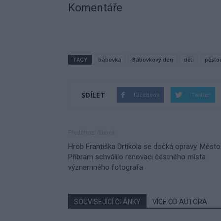
Komentáře
TAGY
bábovka
Bábovkový den
děti
pěsto
SDÍLET
Facebook
Twitter
Předchozí článek
Hrob Františka Drtikola se dočká opravy. Město
Příbram schválilo renovaci čestného místa
významného fotografa
SOUVISEJÍCÍ ČLÁNKY
VÍCE OD AUTORA