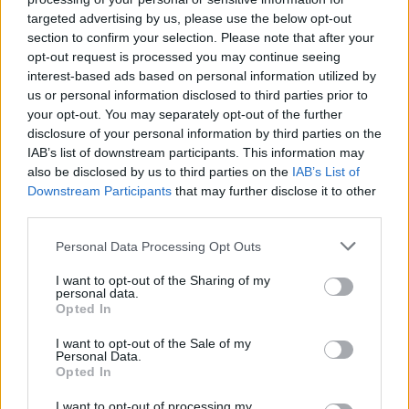
VÍCE OD AUTORA
targeted advertising by us, please use the below opt-out
section to confirm your selection. Please note that after your
Vykradených aut na Příbramsku přibylo.
opt-out request is processed you may continue seeing
Policie připomíná: Auto není trezor
interest-based ads based on personal information utilized by
Krimi
us or personal information disclosed to third parties prior to
your opt-out. You may separately opt-out of the further
disclosure of your personal information by third parties on the
Každý sedmý řidič měl problém. Policie
IAB’s list of downstream participants. This information may
při víkendové akci na Příbramsku odhalila
also be disclosed by us to third parties on the
IAB’s List of
30 přestupků
Krimi
Downstream Participants
that may further disclose it to other
third parties.
Čtvrtina řidičů při kontrole na Příbramsku
neobstála. Policie o prázdninách zpřísní
Personal Data Processing Opt Outs
dohled na silnicích
Krimi
I want to opt-out of the Sharing of my
personal data.
Opted In
I want to opt-out of the Sale of my
Personal Data.
Opted In
I want to opt-out of processing my