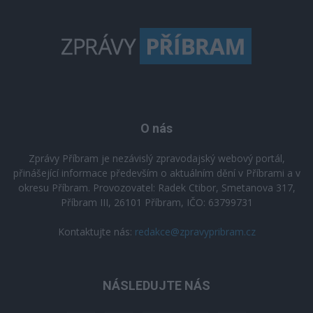
O nás
Zprávy Příbram je nezávislý zpravodajský webový portál,
přinášející informace především o aktuálním dění v Příbrami a v
okresu Příbram. Provozovatel: Radek Ctibor, Smetanova 317,
Příbram III, 26101 Příbram, IČO: 63799731
Kontaktujte nás:
redakce@zpravypribram.cz
NÁSLEDUJTE NÁS