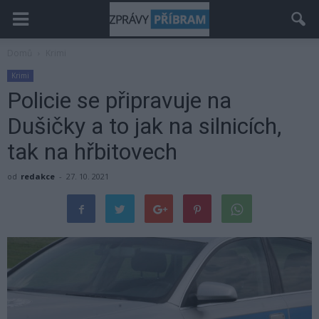
Domů
Krimi
Krimi
Policie se připravuje na
Dušičky a to jak na silnicích,
tak na hřbitovech
od
redakce
-
27. 10. 2021