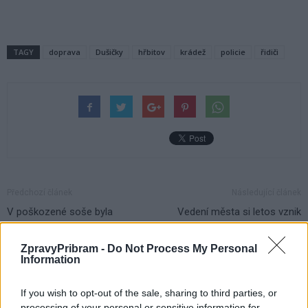
TAGY
doprava
Dušičky
hřbitov
krádež
policie
řidiči
Předchozí článek
Následující článek
V poškozené soše byla
Vedení města si letos vznik
nalezena časová kapsle
republiky připomnělo na
Březových Horách
ZpravyPribram -
Do Not Process My Personal
Information
SOUVISEJÍCÍ ČLÁNKY
If you wish to opt-out of the sale, sharing to third parties, or
processing of your personal or sensitive information for