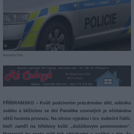
Ilustrační foto.
PŘÍBRAMSKO – Kvůli podzimním prázdninám dětí, státníku
svátku a blížícímu se dni Památka zesnulých je očekávána
větší hustota provozu. Na silnice vyjedou i tzv. sváteční řidiči,
kteří zamíří na hřbitovy kvůli „dušičkovým povinnostem“.
Motoristé by proto měli být ohleduplní a počítat s tím, že