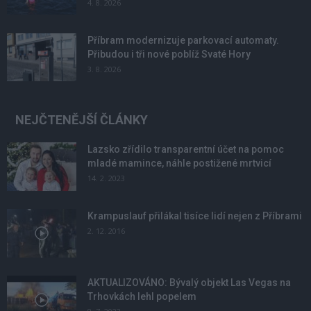
4. 8. 2026
Příbram modernizuje parkovací automaty.
Přibudou i tři nové poblíž Svaté Hory
3. 8. 2026
NEJČTENĚJŠÍ ČLÁNKY
Lazsko zřídilo transparentní účet na pomoc
mladé mamince, náhle postižené mrtvicí
14. 2. 2023
Krampuslauf přilákal tisíce lidí nejen z Příbrami
2. 12. 2016
AKTUALIZOVÁNO: Bývalý objekt Las Vegas na
Trhovkách lehl popelem