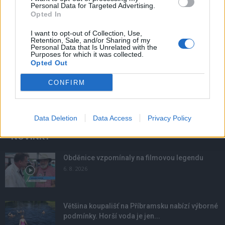
Personal Data for Targeted Advertising.
Opted In
I want to opt-out of Collection, Use,
Retention, Sale, and/or Sharing of my
Personal Data that Is Unrelated with the
Purposes for which it was collected.
Opted Out
CONFIRM
Data Deletion
Data Access
Privacy Policy
NOVINKY
Obděnice vzpomínaly na filmovou legendu
6. 8. 2026
Většina koupališť na Příbramsku nabízí výborné
podmínky. Horší voda je jen...