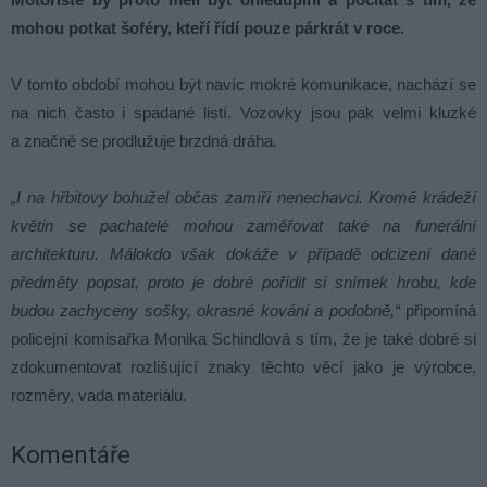
mohou potkat šoféry, kteří řídí pouze párkrát v roce.
V tomto období mohou být navíc mokré komunikace, nachází se
na nich často i spadané listí. Vozovky jsou pak velmi kluzké
a značně se prodlužuje brzdná dráha.
„I na hřbitovy bohužel občas zamíří nenechavci. Kromě krádeží
květin se pachatelé mohou zaměřovat také na funerální
architekturu. Málokdo však dokáže v případě odcizení dané
předměty popsat, proto je dobré pořídit si snímek hrobu, kde
budou zachyceny sošky, okrasné kování a podobně,“
připomíná
policejní komisařka Monika Schindlová s tím, že je také dobré si
zdokumentovat rozlišující znaky těchto věcí jako je výrobce,
rozměry, vada materiálu.
Komentáře