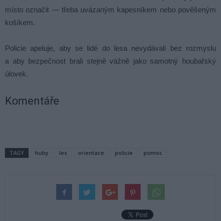
místo označit — třeba uvázaným kapesníkem nebo pověšeným
košíkem.
Policie apeluje, aby se lidé do lesa nevydávali bez rozmyslu
a aby bezpečnost brali stejně vážně jako samotný houbařský
úlovek.
Komentáře
TAGY
huby
les
orientace
policie
pomoc