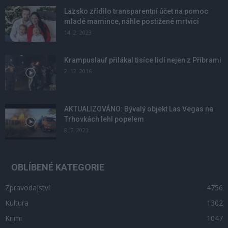
Lazsko zřídilo transparentní účet na pomoc
mladé mamince, náhle postižené mrtvicí
14. 2. 2023
Krampuslauf přilákal tisíce lidí nejen z Příbrami
2. 12. 2016
AKTUALIZOVÁNO: Bývalý objekt Las Vegas na
Trhovkách lehl popelem
8. 7. 2023
OBLÍBENÉ KATEGORIE
Zpravodajství
4756
Kultura
1302
Krimi
1047