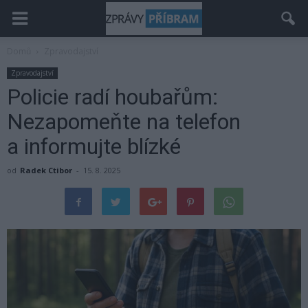
Domů
Zpravodajství
Zpravodajství
Policie radí houbařům:
Nezapomeňte na telefon
a informujte blízké
od
Radek Ctibor
-
15. 8. 2025