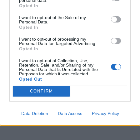
personal data.
Zpravodajství
Opted In
Středočeský kraj upravil pravidla soutěže.
I want to opt-out of the Sale of my
Personal Data.
Obce nově získají body i za předcházení
Opted In
vzniku odpadu
Zpravodajství
I want to opt-out of processing my
Personal Data for Targeted Advertising.
Opted In
I want to opt-out of Collection, Use,
Retention, Sale, and/or Sharing of my
Personal Data that Is Unrelated with the
Purposes for which it was collected.
Opted Out
CONFIRM
Data Deletion
Data Access
Privacy Policy