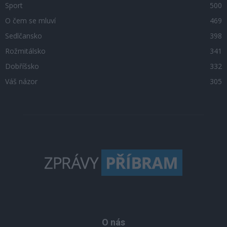
Sport
500
O čem se mluví
469
Sedlčansko
398
Rožmitálsko
341
Dobříšsko
332
Váš názor
305
O nás