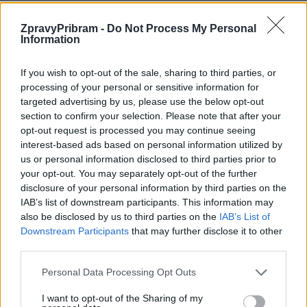
ZpravyPribram -
Do Not Process My Personal
Information
Předchozí článek
Následující článek
Cynikův podcast: Vypadá to, že
Kvalita vody na koupalištích na
If you wish to opt-out of the sale, sharing to third parties, or
se nic neděje, ale ono se děje
Příbramsku: Většina lokalit je
processing of your personal or sensitive information for
hodně, říká starosta Jan
vhodná, problémy má Pilský
targeted advertising by us, please use the below opt-out
Konvalinka
rybník
section to confirm your selection. Please note that after your
opt-out request is processed you may continue seeing
interest-based ads based on personal information utilized by
SOUVISEJÍCÍ ČLÁNKY
us or personal information disclosed to third parties prior to
your opt-out. You may separately opt-out of the further
VÍCE OD AUTORA
disclosure of your personal information by third parties on the
IAB’s list of downstream participants. This information may
Většina koupališť na Příbramsku nabízí
also be disclosed by us to third parties on the
IAB’s List of
výborné podmínky. Horší voda je jen na
Downstream Participants
that may further disclose it to other
Živohošti
Zpravodajství
third parties.
Personal Data Processing Opt Outs
Příbram modernizuje parkovací automaty.
Přibudou i tři nové poblíž Svaté Hory
I want to opt-out of the Sharing of my