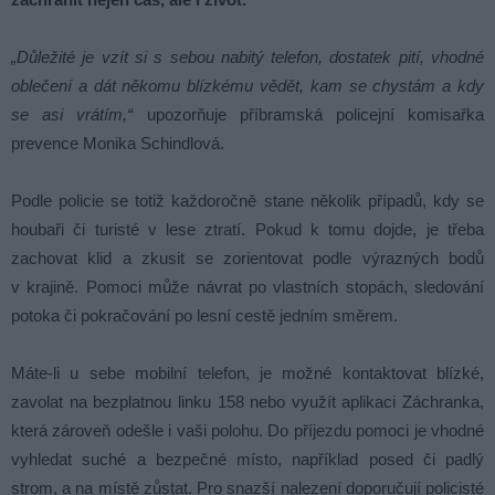
„Důležité je vzít si s sebou nabitý telefon, dostatek pití, vhodné
oblečení a dát někomu blízkému vědět, kam se chystám a kdy
se asi vrátím,“
upozorňuje příbramská policejní komisařka
prevence Monika Schindlová.
Podle policie se totiž každoročně stane několik případů, kdy se
houbaři či turisté v lese ztratí. Pokud k tomu dojde, je třeba
zachovat klid a zkusit se zorientovat podle výrazných bodů
v krajině. Pomoci může návrat po vlastních stopách, sledování
potoka či pokračování po lesní cestě jedním směrem.
Máte-li u sebe mobilní telefon, je možné kontaktovat blízké,
zavolat na bezplatnou linku 158 nebo využít aplikaci Záchranka,
která zároveň odešle i vaši polohu. Do příjezdu pomoci je vhodné
vyhledat suché a bezpečné místo, například posed či padlý
strom, a na místě zůstat. Pro snazší nalezení doporučují policisté