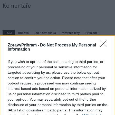
Komentáře
TAGY
budova
Jan Konvlalinka
městské lesy
Příbram
prodej
Zelená páteř
ZpravyPribram -
Do Not Process My Personal
Information
If you wish to opt-out of the sale, sharing to third parties, or
processing of your personal or sensitive information for
targeted advertising by us, please use the below opt-out
section to confirm your selection. Please note that after your
opt-out request is processed you may continue seeing
interest-based ads based on personal information utilized by
Předchozí článek
Následující článek
us or personal information disclosed to third parties prior to
Zamilovaný Novák: Láska, laso
Přípomínka bitvy u Slivice se
your opt-out. You may separately opt-out of the further
i létající polibky v areálu Nového
vydařila
disclosure of your personal information by third parties on the
rybníka
IAB’s list of downstream participants. This information may