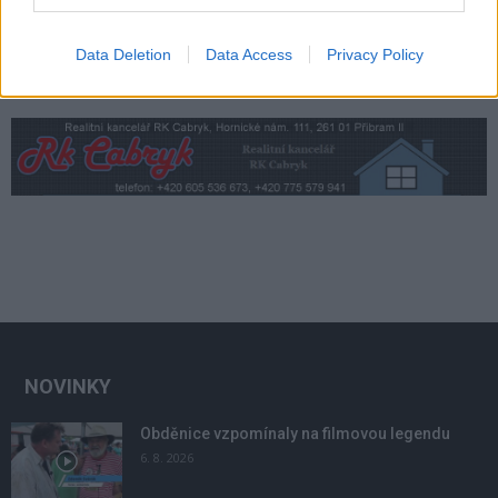
Data Deletion
Data Access
Privacy Policy
NOVINKY
Obděnice vzpomínaly na filmovou legendu
6. 8. 2026