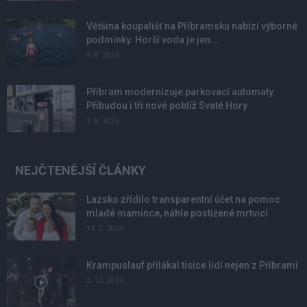
Většina koupališť na Příbramsku nabízí výborné
podmínky. Horší voda je jen...
4. 8. 2026
Příbram modernizuje parkovací automaty.
Přibudou i tři nové poblíž Svaté Hory
3. 8. 2026
NEJČTENĚJŠÍ ČLÁNKY
Lazsko zřídilo transparentní účet na pomoc
mladé mamince, náhle postižené mrtvicí
14. 2. 2023
Krampuslauf přilákal tisíce lidí nejen z Příbrami
2. 12. 2016