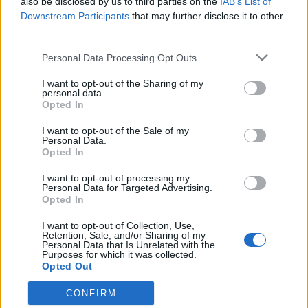
also be disclosed by us to third parties on the
IAB’s List of
Downstream Participants
that may further disclose it to other
third parties.
SOUVISEJÍCÍ ČLÁNKY
VÍCE OD AUTORA
Personal Data Processing Opt Outs
I want to opt-out of the Sharing of my
Většina koupališť na Příbramsku nabízí
personal data.
výborné podmínky. Horší voda je jen na
Opted In
Živohošti
Zpravodajství
I want to opt-out of the Sale of my
Personal Data.
Opted In
Příbram modernizuje parkovací automaty.
Přibudou i tři nové poblíž Svaté Hory
I want to opt-out of processing my
Personal Data for Targeted Advertising.
Zpravodajství
Opted In
Středočeský kraj upravil pravidla soutěže.
I want to opt-out of Collection, Use,
Obce nově získají body i za předcházení
Retention, Sale, and/or Sharing of my
Personal Data that Is Unrelated with the
vzniku odpadu
Purposes for which it was collected.
Zpravodajství
Opted Out
CONFIRM