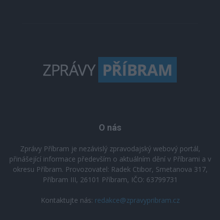
O nás
Zprávy Příbram je nezávislý zpravodajský webový portál,
přinášející informace především o aktuálním dění v Příbrami a v
okresu Příbram. Provozovatel: Radek Ctibor, Smetanova 317,
Příbram III, 26101 Příbram, IČO: 63799731
Kontaktujte nás:
redakce@zpravypribram.cz