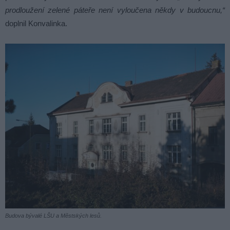
prodloužení zelené páteře není vyloučena někdy v budoucnu,“
doplnil Konvalinka.
Budova bývalé LŠU a Městských lesů.