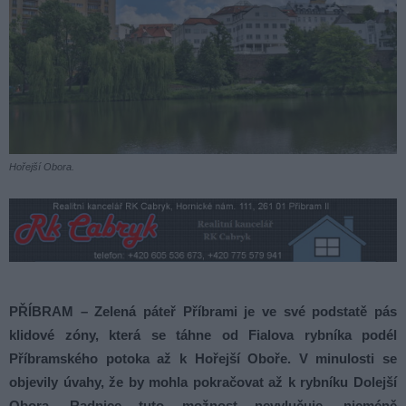
Hořejší Obora.
PŘÍBRAM – Zelená páteř Příbrami je ve své podstatě pás
klidové zóny, která se táhne od Fialova rybníka podél
Příbramského potoka až k Hořejší Oboře. V minulosti se
objevily úvahy, že by mohla pokračovat až k rybníku Dolejší
Obora. Radnice tuto možnost nevylučuje, nicméně