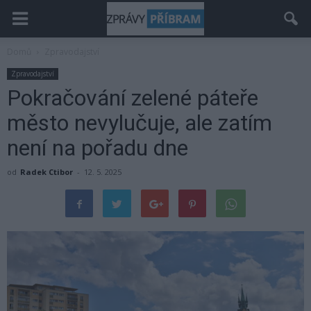
Domů
Zpravodajství
Zpravodajství
Pokračování zelené páteře
město nevylučuje, ale zatím
není na pořadu dne
od
Radek Ctibor
-
12. 5. 2025