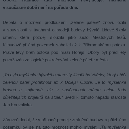
v současné době není na pořadu dne.
Debata o možném prodloužení „zelené páteře“ znovu ožila
v souvislosti s úvahami o prodeji budovy bývalé Lidové školy
umění, která později sloužila jako sídlo Městských lesů.
K budově přiléhá pozemek sahající až k Příbramskému potoku.
Právě levý břeh potoka pod hrází Hořejší Obory byl před lety
považován za logické pokračování zelené páteře města.
„To byla myšlenka bývalého starosty Jindřicha Vařeky, který chtěl
zelenou páteř protáhnout až k Dolejší Oboře. Je to myšlenka
krásná a zajímavá, ale v současnosti máme celou řadu
důležitějších projektů na stole,“
uvedl k tomuto nápadu starosta
Jan Konvalinka.
Zároveň dodal, že v případě prodeje zmíněné budovy a přilehlého
pozemku by se na tuto možnost mohlo myslet:
„Ta myšlenka