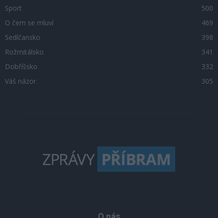
Sport
500
O čem se mluví
469
Sedlčansko
398
Rožmitálsko
341
Dobříšsko
332
Váš názor
305
O nás