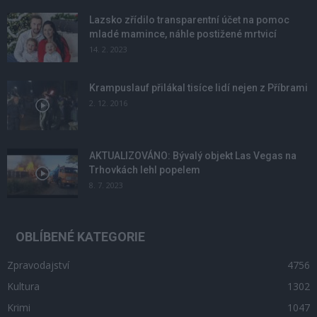
Lazsko zřídilo transparentní účet na pomoc
mladé mamince, náhle postižené mrtvicí
14. 2. 2023
Krampuslauf přilákal tisíce lidí nejen z Příbrami
2. 12. 2016
AKTUALIZOVÁNO: Bývalý objekt Las Vegas na
Trhovkách lehl popelem
8. 7. 2023
OBLÍBENÉ KATEGORIE
Zpravodajství
4756
Kultura
1302
Krimi
1047