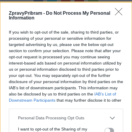
ZpravyPribram -
Do Not Process My Personal
Information
If you wish to opt-out of the sale, sharing to third parties, or
Předchozí článek
Následující článek
processing of your personal or sensitive information for
Večerníček slavil 60 a od svého
Policie kontrolovala, jak se řidiči
targeted advertising by us, please use the below opt-out
zrodu nese i příbramskou stopu
věnují řízení
section to confirm your selection. Please note that after your
opt-out request is processed you may continue seeing
interest-based ads based on personal information utilized by
SOUVISEJÍCÍ ČLÁNKY
us or personal information disclosed to third parties prior to
your opt-out. You may separately opt-out of the further
VÍCE OD AUTORA
disclosure of your personal information by third parties on the
IAB’s list of downstream participants. This information may
Většina koupališť na Příbramsku nabízí
also be disclosed by us to third parties on the
IAB’s List of
výborné podmínky. Horší voda je jen na
Downstream Participants
that may further disclose it to other
Živohošti
third parties.
Zpravodajství
Personal Data Processing Opt Outs
Příbram modernizuje parkovací automaty.
Přibudou i tři nové poblíž Svaté Hory
I want to opt-out of the Sharing of my