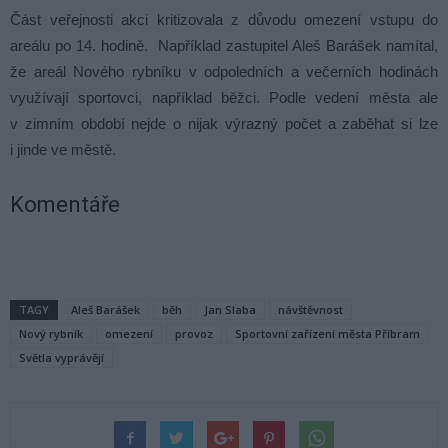
Část veřejnosti akci kritizovala z důvodu omezení vstupu do
areálu po 14. hodině. Například zastupitel Aleš Barášek namítal,
že areál Nového rybníku v odpoledních a večerních hodinách
využívají sportovci, například běžci. Podle vedení města ale
v zimním období nejde o nijak výrazný počet a zaběhat si lze
i jinde ve městě.
Komentáře
TAGY
Aleš Barášek
běh
Jan Slaba
návštěvnost
Nový rybník
omezení
provoz
Sportovní zařízení města Příbram
Světla vyprávějí