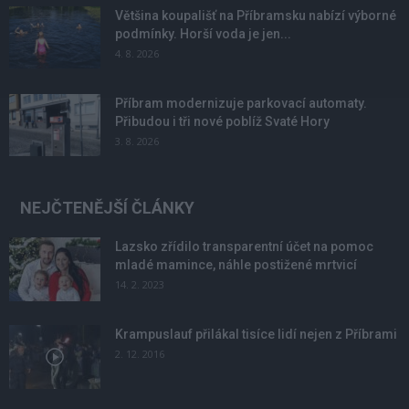
Většina koupališť na Příbramsku nabízí výborné
podmínky. Horší voda je jen...
4. 8. 2026
Příbram modernizuje parkovací automaty.
Přibudou i tři nové poblíž Svaté Hory
3. 8. 2026
NEJČTENĚJŠÍ ČLÁNKY
Lazsko zřídilo transparentní účet na pomoc
mladé mamince, náhle postižené mrtvicí
14. 2. 2023
Krampuslauf přilákal tisíce lidí nejen z Příbrami
2. 12. 2016