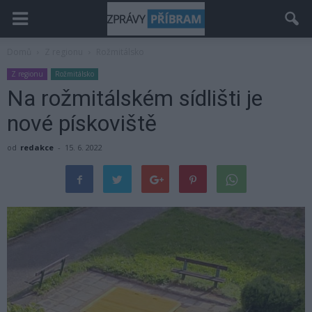
Domů
Z regionu
Rožmitálsko
Z regionu
Rožmitálsko
Na rožmitálském sídlišti je
nové pískoviště
od
redakce
-
15. 6. 2022