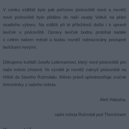
V centru sídliště bylo pak pořízeno pískoviště nové a rovněž
nové pískoviště bylo přidáno do naší osady Voltuš na přání
osadního výboru. Na sídlišti při té příležitosti došlo i k opravě
laviček u pískoviště. Opravy laviček budou probíhat nadále
v celém našem městě a budou rovněž nahrazovány postupně
lavičkami novými.
Děkujeme truhláři Josefu Leitrmannovi, který nové pískoviště pro
naše město zhotovil. Ve výrobě je rovněž zakrytí pískoviště na
hřiště do Starého Rožmitálu. Město právě upřednostňuje zručné
řemeslníky z našeho města.
Aleš Haluska,
radní města Rožmitál pod Třemšínem