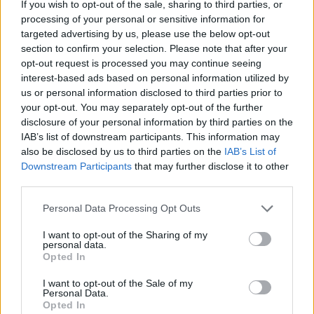
If you wish to opt-out of the sale, sharing to third parties, or
processing of your personal or sensitive information for
SOUVISEJÍCÍ ČLÁNKY
targeted advertising by us, please use the below opt-out
VÍCE OD AUTORA
section to confirm your selection. Please note that after your
opt-out request is processed you may continue seeing
Rožmitálští hasiči sbírají ocenění
interest-based ads based on personal information utilized by
i reprezentují město doma i v zahraničí
us or personal information disclosed to third parties prior to
your opt-out. You may separately opt-out of the further
Rožmitálsko
disclosure of your personal information by third parties on the
IAB’s list of downstream participants. This information may
Rožmitálský zámek představí obrazy
also be disclosed by us to third parties on the
IAB’s List of
Ivana Bukovského. Vernisáž doplní
Downstream Participants
that may further disclose it to other
koncert i fotografická výstava
Kultura
third parties.
Rožmitál opravuje chodníky i silnice, nové
Personal Data Processing Opt Outs
značení přibude u školy a v centru města
I want to opt-out of the Sharing of my
Rožmitálsko
personal data.
Opted In
I want to opt-out of the Sale of my
Personal Data.
Opted In