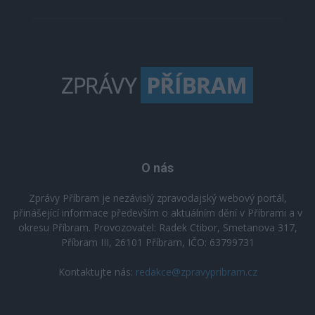
O nás
Zprávy Příbram je nezávislý zpravodajský webový portál,
přinášející informace především o aktuálním dění v Příbrami a v
okresu Příbram. Provozovatel: Radek Ctibor, Smetanova 317,
Příbram III, 26101 Příbram, IČO: 63799731
Kontaktujte nás:
redakce@zpravypribram.cz