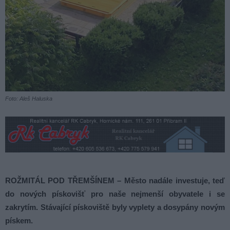
Foto: Aleš Haluska
ROŽMITÁL POD TŘEMŠÍNEM – Město nadále investuje, teď
do nových pískovišť pro naše nejmenší obyvatele i se
zakrytím. Stávající pískoviště byly vyplety a dosypány novým
pískem.