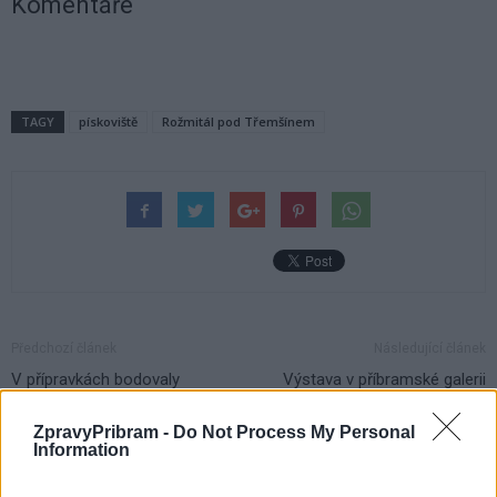
Komentáře
TAGY
pískoviště
Rožmitál pod Třemšínem
Předchozí článek
Následující článek
V přípravkách bodovaly
Výstava v příbramské galerii
příbramské kluby
provede historií soutěže Czech
Press Photo i jejím posledním
ZpravyPribram -
Do Not Process My Personal
ročníkem
Information