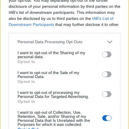
your opt-out. You may separately opt-out of the further
Lesního divadla Skalka. Nabídne hudbu,
disclosure of your personal information by third parties on the
divadlo i tvořivé dílny
IAB’s list of downstream participants. This information may
Kultura
also be disclosed by us to third parties on the
IAB’s List of
Downstream Participants
that may further disclose it to other
third parties.
Personal Data Processing Opt Outs
I want to opt-out of the Sharing of my
personal data.
Opted In
I want to opt-out of the Sale of my
Personal Data.
Opted In
I want to opt-out of processing my
Personal Data for Targeted Advertising.
Opted In
I want to opt-out of Collection, Use,
Retention, Sale, and/or Sharing of my
Personal Data that Is Unrelated with the
Purposes for which it was collected.