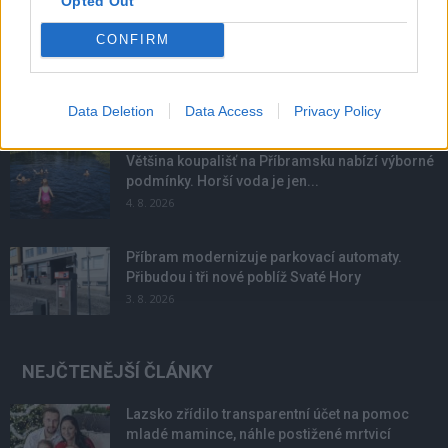
Opted Out
NOVINKY
CONFIRM
Obděnice vzpomínaly na filmovou legendu
6. 8. 2026
Data Deletion
Data Access
Privacy Policy
Většina koupališť na Příbramsku nabízí výborné
podmínky. Horší voda je jen...
4. 8. 2026
Příbram modernizuje parkovací automaty.
Přibudou i tři nové poblíž Svaté Hory
3. 8. 2026
NEJČTENĚJŠÍ ČLÁNKY
Lazsko zřídilo transparentní účet na pomoc
mladé mamince, náhle postižené mrtvicí