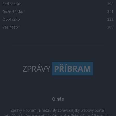
Sedlčansko
398
Rožmitálsko
341
Dobříšsko
332
Váš názor
305
O nás
Zprávy Příbram je nezávislý zpravodajský webový portál,
přinášející informace především o aktuálním dění v Příbrami a v