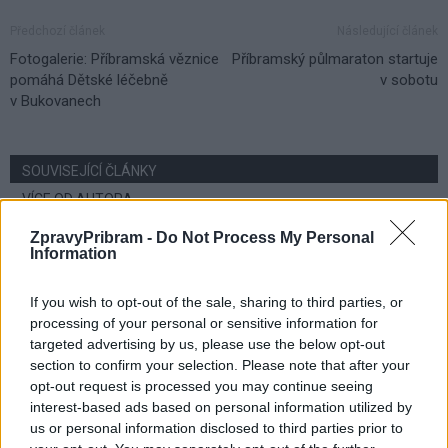
Předchozí článek
Následující článek
Fotogalerie: Příbramská věznice
Příbramský půlmaraton startuje
pomáhá Dětské léčebně
v sobotu
v Bukovanech
SOUVISEJÍCÍ ČLÁNKY
VÍCE OD AUTORA
ZpravyPribram -
Do Not Process My Personal
Dnes se v Příbrami otevře výstava
Information
Rovnováha života. Vernisáž nabídne
i hudební a básnický program
Kultura
If you wish to opt-out of the sale, sharing to third parties, or
processing of your personal or sensitive information for
targeted advertising by us, please use the below opt-out
Festival hudby na zámku Dobříš sází na
section to confirm your selection. Please note that after your
jedinečnou atmosféru. Klasiku propojí
opt-out request is processed you may continue seeing
s dalšími žánry i rodinným programem
Dobříšsko
interest-based ads based on personal information utilized by
us or personal information disclosed to third parties prior to
Fesťáczek Presents poprvé míří do