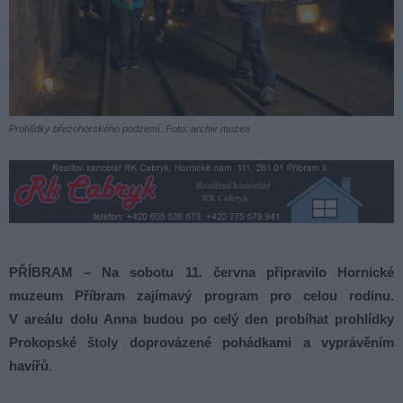
Prohlídky březohorského podzemí. Foto: archiv muzea
PŘÍBRAM – Na sobotu 11. června připravilo Hornické
muzeum Příbram zajímavý program pro celou rodinu.
V areálu dolu Anna budou po celý den probíhat prohlídky
Prokopské štoly doprovázené pohádkami a vyprávěním
havířů
.