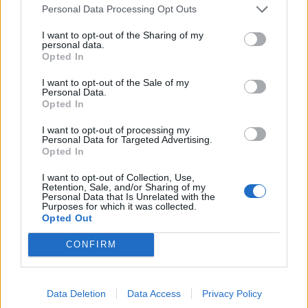
Personal Data Processing Opt Outs
I want to opt-out of the Sharing of my
personal data.
Opted In
I want to opt-out of the Sale of my
Personal Data.
Opted In
I want to opt-out of processing my
Předchozí článek
Následující článek
Personal Data for Targeted Advertising.
Opted In
Práce v Husově ulici finišují
Zámek v Rožmitále pod
Třemšínem je na prodej. Skončí
I want to opt-out of Collection, Use,
příběh chátrajícího areálu
Retention, Sale, and/or Sharing of my
šťastně?
Personal Data that Is Unrelated with the
Purposes for which it was collected.
Opted Out
SOUVISEJÍCÍ ČLÁNKY
CONFIRM
VÍCE OD AUTORA
Data Deletion
Data Access
Privacy Policy
Na zámku v Bukovanech tráví prázdniny