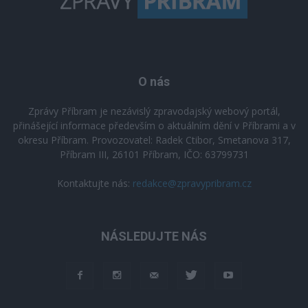
O nás
Zprávy Příbram je nezávislý zpravodajský webový portál,
přinášející informace především o aktuálním dění v Příbrami a v
okresu Příbram. Provozovatel: Radek Ctibor, Smetanova 317,
Příbram III, 26101 Příbram, IČO: 63799731
Kontaktujte nás:
redakce@zpravypribram.cz
NÁSLEDUJTE NÁS