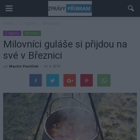
Domů
Z regionu
Březnicko
Z regionu
Březnicko
Milovníci guláše si přijdou na
své v Březnici
od
Martin Poulíček
-
14. 4. 2019