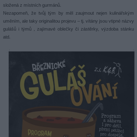
složená z místních gurmánů.
Nezapomeň, že tvůj tým by měl zaujmout nejen kulinářským
uměním, ale taky originalitou projevu – tj. vítány jsou vtipné názvy
gulášů i týmů , zajímavé oblečky či zástěrky, výzdoba stánku
atd.