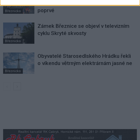
přes 70 dětí. Příměstské tábory se konají
poprvé
Březnicko
Zámek Březnice se objeví v televizním
cyklu Skryté skvosty
Březnicko
Obyvatelé Starosedlského Hrádku řekli
o víkendu větrným elektrárnám jasné ne
Březnicko