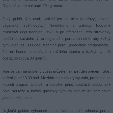
Doporučujeme nakoupit 10 kg masa.
Jaký guláš tým uvaří, záleží jen na nich (vepřový, hovězí,
veganský, zvěřinový…). Návštěvníci si zakoupí libovolné
množství degustačních lístků a po předložení této stravenky
obdrží od každého týmu degustační porci. Je nutné, aby každý
tým uvařil asi 300 degustačních porcí (pořadatelé předpokládají,
že lidé budou ochutnávat u každého stánku a každý by měl
dostat porci cca 30 gramů).
Vše se vaří na místě, cibuli si můžete nakrájet den předem. Start
vaření je ve 13.30 hod. Mezitím co budou týmy vařit, proběhne na
kluzišti program pro děti a dospělé, jehož součástí budou také
pivní soutěže a každý gulášový tým do nich může nominovat
jednoho zástupce.
Nejlepší guláše vyhodnotí sami diváci a také odborná porota