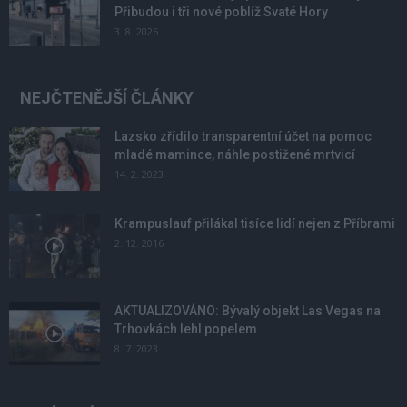
Přibudou i tři nové poblíž Svaté Hory
3. 8. 2026
NEJČTENĚJŠÍ ČLÁNKY
Lazsko zřídilo transparentní účet na pomoc
mladé mamince, náhle postižené mrtvicí
14. 2. 2023
Krampuslauf přilákal tisíce lidí nejen z Příbrami
2. 12. 2016
AKTUALIZOVÁNO: Bývalý objekt Las Vegas na
Trhovkách lehl popelem
8. 7. 2023