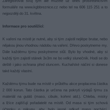
Zaregistrovat svůj tým ale můžete už dnes prostřednictvím
formuláře na www.kgbbreznice.cz nebo tel na 606 115 251 a to
nejpozději do 31. května.
Informace pro soutěžící:
K vaření na místě je nutné, aby si tým zajistil nejlépe brutar, nebo
nějakou jinou vhodnou nádobu na vaření. Dřevo poskytneme my.
Dále každému týmu poskytneme stůl. Bylo by vhodné, aby si
každý tým zajistil stánek 3x3m ne bo velký slunečník. Hodí se do
deště i jako ochrana před sluncem. Kuchařské náčiní si donese
také každý vlastní.
Každému týmu bude na místě v průběhu akce proplacena částka
2 000 korun. Tato částka je určena na pokrytí výdajů týmu za
materiál na guláš (maso, cibule, koření atd.). Chleba, misky
a lžíce zajišťují pořadatelé na místě. Od masa si tým schová
účtenku o nákupu, aby bylo jasné odkud maso pochází.