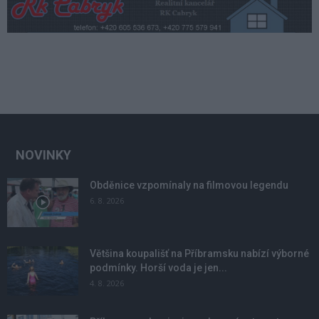
NOVINKY
Obděnice vzpomínaly na filmovou legendu
6. 8. 2026
Většina koupališť na Příbramsku nabízí výborné
podmínky. Horší voda je jen...
4. 8. 2026