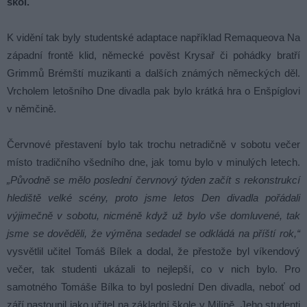
škol.
K vidění tak byly studentské adaptace například Remaqueova Na
západní frontě klid, německé pověst Krysař či pohádky bratří
Grimmů Brémští muzikanti a dalších známých německých děl.
Vrcholem letošního Dne divadla pak bylo krátká hra o Enšpíglovi
v němčině.
Červnové přestavení bylo tak trochu netradičně v sobotu večer
místo tradičního všedního dne, jak tomu bylo v minulých letech.
„Původně se mělo poslední červnový týden začít s rekonstrukcí
hlediště velké scény, proto jsme letos Den divadla pořádali
výjimečně v sobotu, nicméně když už bylo vše domluvené, tak
jsme se dověděli, že výměna sedadel se odkládá na příští rok,“
vysvětlil učitel Tomáš Bílek a dodal, že přestože byl víkendový
večer, tak studenti ukázali to nejlepší, co v nich bylo. Pro
samotného Tomáše Bílka to byl poslední Den divadla, neboť od
září nastoupil jako učitel na základní škole v Milíně. Jeho studenti