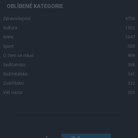
OBLÍBENÉ KATEGORIE
Zpravodajství
4756
Kultura
1302
Krimi
1047
Sport
500
O čem se mluví
469
Sedlčansko
398
Rožmitálsko
341
Dobříšsko
332
Váš názor
305