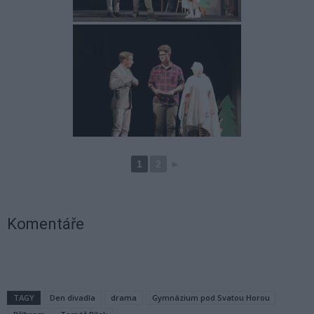
1
2
►
Komentáře
TAGY
Den divadla
drama
Gymnázium pod Svatou Horou