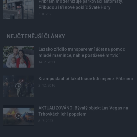
Příbram modernizuje parkovací automaty.
Přibudou i tři nové poblíž Svaté Hory
3. 8. 2026
NEJČTENĚJŠÍ ČLÁNKY
Lazsko zřídilo transparentní účet na pomoc
mladé mamince, náhle postižené mrtvicí
14. 2. 2023
Krampuslauf přilákal tisíce lidí nejen z Příbrami
2. 12. 2016
AKTUALIZOVÁNO: Bývalý objekt Las Vegas na
Trhovkách lehl popelem
8. 7. 2023