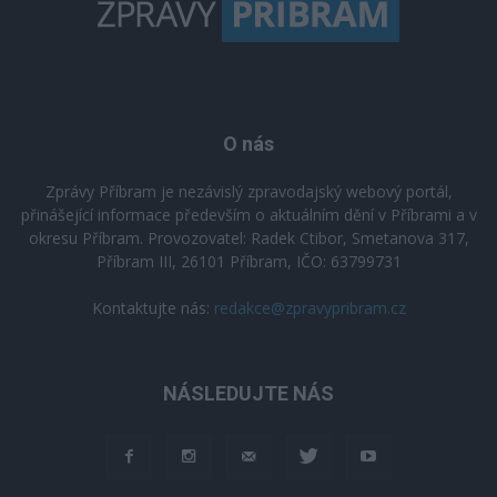
O nás
Zprávy Příbram je nezávislý zpravodajský webový portál,
přinášející informace především o aktuálním dění v Příbrami a v
okresu Příbram. Provozovatel: Radek Ctibor, Smetanova 317,
Příbram III, 26101 Příbram, IČO: 63799731
Kontaktujte nás:
redakce@zpravypribram.cz
NÁSLEDUJTE NÁS