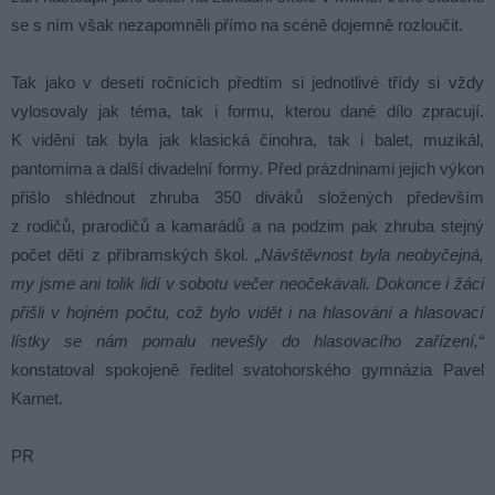
se s ním však nezapomněli přímo na scéně dojemně rozloučit.
Tak jako v deseti ročnících předtím si jednotlivé třídy si vždy
vylosovaly jak téma, tak i formu, kterou dané dílo zpracují.
K vidění tak byla jak klasická činohra, tak i balet, muzikál,
pantomima a další divadelní formy. Před prázdninami jejich výkon
přišlo shlédnout zhruba 350 diváků složených především
z rodičů, prarodičů a kamarádů a na podzim pak zhruba stejný
počet dětí z příbramských škol.
„Návštěvnost byla neobyčejná,
my jsme ani tolik lidí v sobotu večer neočekávali. Dokonce i žáci
přišli v hojném počtu, což bylo vidět i na hlasování a hlasovací
lístky se nám pomalu nevešly do hlasovacího zařízení,“
konstatoval spokojeně ředitel svatohorského gymnázia Pavel
Karnet.
PR