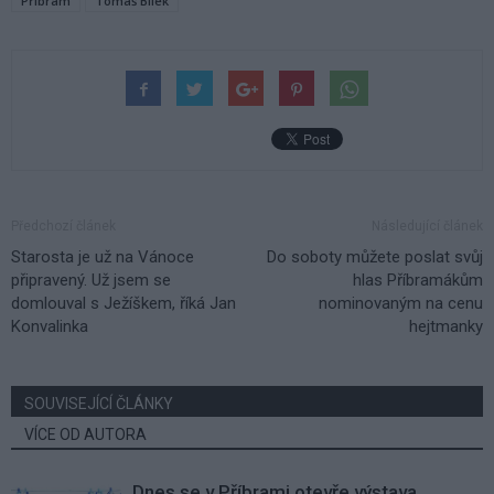
Příbram
Tomáš Bílek
Předchozí článek
Následující článek
Starosta je už na Vánoce
Do soboty můžete poslat svůj
připravený. Už jsem se
hlas Příbramákům
domlouval s Ježíškem, říká Jan
nominovaným na cenu
Konvalinka
hejtmanky
SOUVISEJÍCÍ ČLÁNKY
VÍCE OD AUTORA
Dnes se v Příbrami otevře výstava