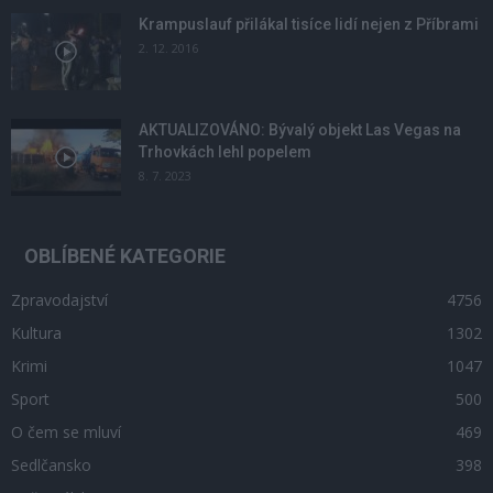
Krampuslauf přilákal tisíce lidí nejen z Příbrami
2. 12. 2016
AKTUALIZOVÁNO: Bývalý objekt Las Vegas na
Trhovkách lehl popelem
8. 7. 2023
OBLÍBENÉ KATEGORIE
Zpravodajství
4756
Kultura
1302
Krimi
1047
Sport
500
O čem se mluví
469
Sedlčansko
398