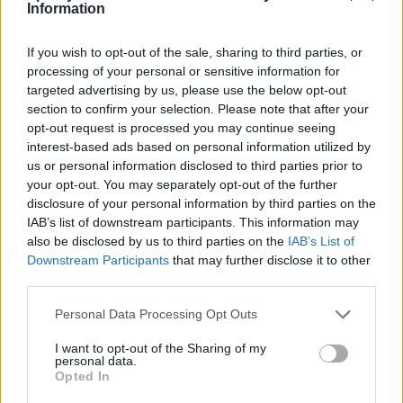
Information
Předchozí článek
Následující článek
Pátrání po svědcích dvou nehod
Cyklista s 1,7 promile havaroval
If you wish to opt-out of the sale, sharing to third parties, or
v Rožmitále
processing of your personal or sensitive information for
targeted advertising by us, please use the below opt-out
section to confirm your selection. Please note that after your
SOUVISEJÍCÍ ČLÁNKY
opt-out request is processed you may continue seeing
VÍCE OD AUTORA
interest-based ads based on personal information utilized by
us or personal information disclosed to third parties prior to
your opt-out. You may separately opt-out of the further
Většina koupališť na Příbramsku nabízí
disclosure of your personal information by third parties on the
výborné podmínky. Horší voda je jen na
IAB’s list of downstream participants. This information may
Živohošti
Zpravodajství
also be disclosed by us to third parties on the
IAB’s List of
Downstream Participants
that may further disclose it to other
Příbram modernizuje parkovací automaty.
third parties.
Přibudou i tři nové poblíž Svaté Hory
Personal Data Processing Opt Outs
Zpravodajství
I want to opt-out of the Sharing of my
personal data.
Středočeský kraj upravil pravidla soutěže.
Opted In
Obce nově získají body i za předcházení