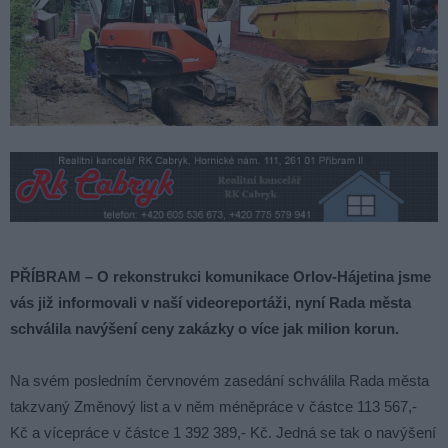
PŘÍBRAM – O rekonstrukci komunikace Orlov-Hájetina jsme
vás již informovali v naší videoreportáži, nyní Rada města
schválila navýšení ceny zakázky o více jak milion korun.
Na svém posledním červnovém zasedání schválila Rada města
takzvaný Změnový list a v něm méněpráce v částce 113 567,-
Kč a vícepráce v částce 1 392 389,- Kč. Jedná se tak o navýšení