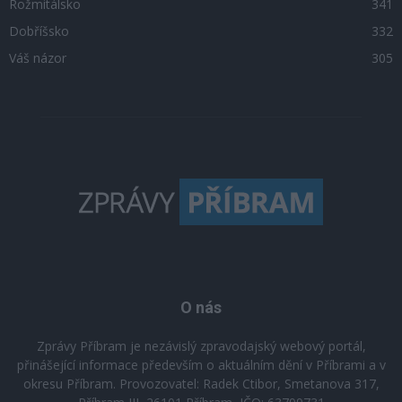
Rožmitálsko
341
Dobříšsko
332
Váš názor
305
O nás
Zprávy Příbram je nezávislý zpravodajský webový portál,
přinášející informace především o aktuálním dění v Příbrami a v
okresu Příbram. Provozovatel: Radek Ctibor, Smetanova 317,