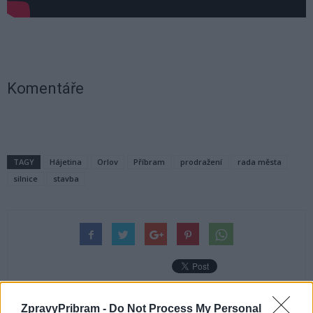
Komentáře
TAGY
Hájetina
Orlov
Příbram
prodražení
rada města
silnice
stavba
ZpravyPribram -
Do Not Process My Personal