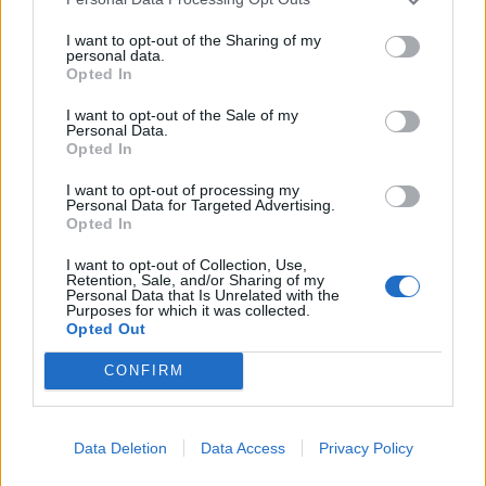
Živohošti
Zpravodajství
I want to opt-out of the Sharing of my
personal data.
Příbram modernizuje parkovací automaty.
Opted In
Přibudou i tři nové poblíž Svaté Hory
Zpravodajství
I want to opt-out of the Sale of my
Personal Data.
Opted In
Středočeský kraj upravil pravidla soutěže.
Obce nově získají body i za předcházení
I want to opt-out of processing my
Personal Data for Targeted Advertising.
vzniku odpadu
Zpravodajství
Opted In
I want to opt-out of Collection, Use,
Retention, Sale, and/or Sharing of my
Personal Data that Is Unrelated with the
Purposes for which it was collected.
Opted Out
CONFIRM
Data Deletion
Data Access
Privacy Policy