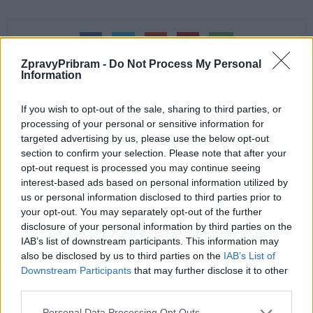
ZpravyPribram -
Do Not Process My Personal
Information
If you wish to opt-out of the sale, sharing to third parties, or
processing of your personal or sensitive information for
Předchozí článek
Následující článek
targeted advertising by us, please use the below opt-out
Vladimír Král: Čínský virus
Živák do obýváku odhalil své
section to confirm your selection. Please note that after your
zachránil vedení města před
zákulisí
opt-out request is processed you may continue seeing
rozhodnutím o aquaparku
interest-based ads based on personal information utilized by
us or personal information disclosed to third parties prior to
your opt-out. You may separately opt-out of the further
disclosure of your personal information by third parties on the
SOUVISEJÍCÍ ČLÁNKY
IAB’s list of downstream participants. This information may
VÍCE OD AUTORA
also be disclosed by us to third parties on the
IAB’s List of
Downstream Participants
that may further disclose it to other
Většina koupališť na Příbramsku nabízí
third parties.
výborné podmínky. Horší voda je jen na
Personal Data Processing Opt Outs