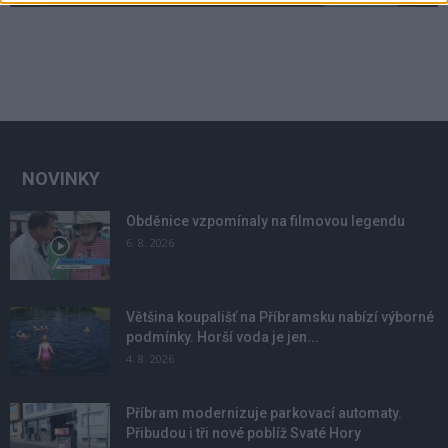
NOVINKY
Obděnice vzpomínaly na filmovou legendu
6. 8. 2026
Většina koupališť na Příbramsku nabízí výborné
podmínky. Horší voda je jen...
4. 8. 2026
Příbram modernizuje parkovací automaty.
Přibudou i tři nové poblíž Svaté Hory