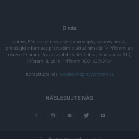
O nás
Zprávy Příbram je nezávislý zpravodajský webový portál,
přinášející informace především o aktuálním dění v Příbrami a v
okresu Příbram. Provozovatel: Radek Ctibor, Smetanova 317,
Příbram III, 26101 Příbram, IČO: 63799731
Kontaktujte nás:
redakce@zpravypribram.cz
NÁSLEDUJTE NÁS
Zásady zpracování osobních údajů