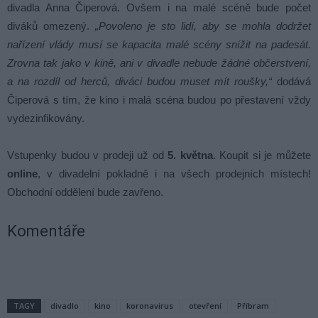
divadla Anna Čiperová. Ovšem i na malé scéně bude počet
diváků omezený.
„Povoleno je sto lidí, aby se mohla dodržet
nařízení vlády musí se kapacita malé scény snížit na padesát.
Zrovna tak jako v kině, ani v divadle nebude žádné občerstvení,
a na rozdíl od herců, diváci budou muset mít roušky,“
dodává
Čiperová s tím, že kino i malá scéna budou po přestavení vždy
vydezinfikovány.
Vstupenky budou v prodeji už od
5. května
. Koupit si je můžete
online
, v divadelní pokladně i na všech prodejních místech!
Obchodní oddělení bude zavřeno.
Komentáře
TAGY
divadlo
kino
koronavirus
otevření
Příbram