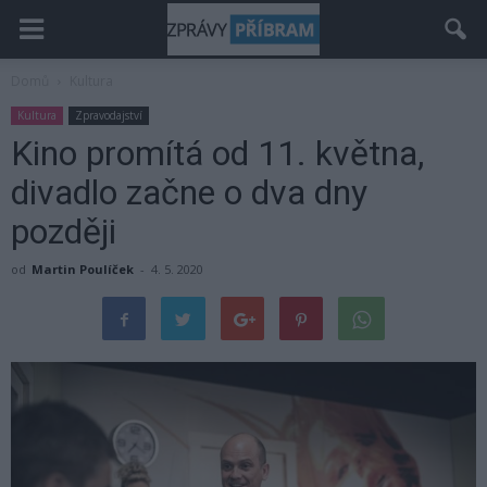
Domů
Kultura
Kultura
Zpravodajství
Kino promítá od 11. května,
divadlo začne o dva dny
později
od
Martin Poulíček
-
4. 5. 2020