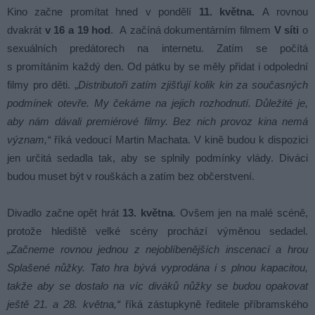
Kino začne promítat hned v pondělí
11. května.
A rovnou
dvakrát
v 16 a 19 hod
. A začíná dokumentárním filmem
V síti
o
sexuálních predátorech na internetu. Zatím se počítá
s promítáním každý den. Od pátku by se měly přidat i odpolední
filmy pro děti. „
Distributoři zatím zjišťují kolik kin za současných
podmínek otevře. My čekáme na jejich rozhodnutí. Důležité je,
aby nám dávali premiérové filmy. Bez nich provoz kina nemá
význam,“
říká vedoucí Martin Machata. V kině budou k dispozici
jen určitá sedadla tak, aby se splnily podmínky vlády. Diváci
budou muset být v rouškách a zatím bez občerstvení.
Divadlo začne opět hrát
13. května
. Ovšem jen na malé scéně,
protože hlediště velké scény prochází výměnou sedadel.
„Začneme rovnou jednou z nejoblíbenějších inscenací a hrou
Splašené nůžky. Tato hra bývá vyprodána i s plnou kapacitou,
takže aby se dostalo na víc diváků nůžky se budou opakovat
ještě 21. a 28. května,“
říká zástupkyně ředitele příbramského