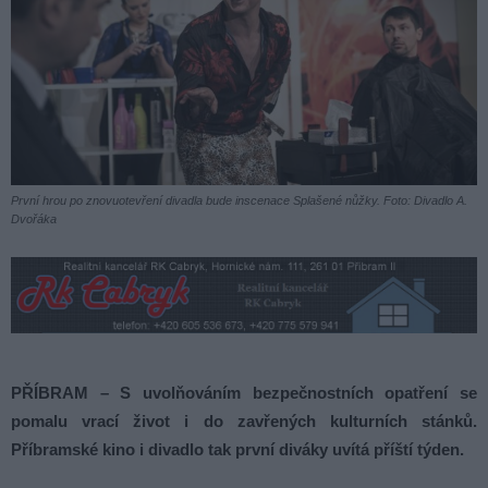
První hrou po znovuotevření divadla bude inscenace Splašené nůžky. Foto: Divadlo A.
Dvořáka
PŘÍBRAM – S uvolňováním bezpečnostních opatření se
pomalu vrací život i do zavřených kulturních stánků.
Příbramské kino i divadlo tak první diváky uvítá příští týden.