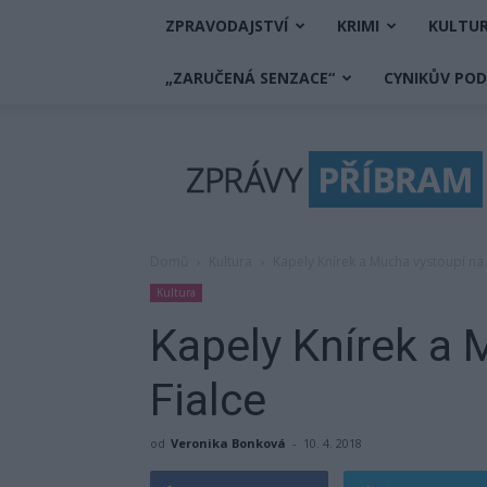
ZPRAVODAJSTVÍ
KRIMI
KULTU
„ZARUČENÁ SENZACE“
CYNIKŮV PO
Zprávy
Příbram
Domů
Kultura
Kapely Knírek a Mucha vystoupí na 
Kultura
Kapely Knírek a 
Fialce
od
Veronika Bonková
-
10. 4. 2018