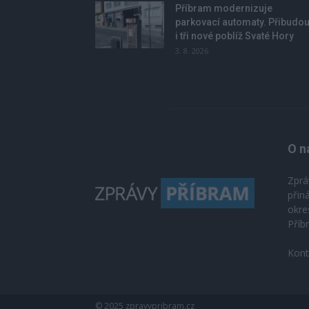
Příbram modernizuje
parkovací automaty. Přibudo
i tři nové poblíž Svaté Hory
3. 8. 2026
O n
Zprá
přin
okre
Příb
Kont
© 2025 zpravypribram.cz