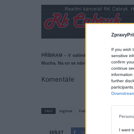
ZpravyPri
If you wish 
PŘÍBRAM – V salónku bowlingu Fialka zahra
sensitive in
confirm you
Mucha. Na co se návštěvníci koncertu mohou
continue se
information 
Komentáře
further disc
participants
Downstream 
TAGY
bigbeat
Fialka
hudba
Knírek
ko
Persona
I want t
SDÍLET
Facebook
Twitter