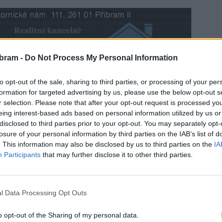
bram -
Do Not Process My Personal Information
to opt-out of the sale, sharing to third parties, or processing of your per
jí v pátek večer kapely příbramský Knírek a brněnská
formation for targeted advertising by us, please use the below opt-out s
r selection. Please note that after your opt-out request is processed y
 těšit, to nám prozradil zpěvák Knírku David Drozda.
eing interest-based ads based on personal information utilized by us or
disclosed to third parties prior to your opt-out. You may separately opt-
losure of your personal information by third parties on the IAB’s list of
. This information may also be disclosed by us to third parties on the
IA
Participants
that may further disclose it to other third parties.
ncert
Mucha
Příbram
l Data Processing Opt Outs
o opt-out of the Sharing of my personal data.