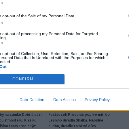
In
o opt-out of the Sale of my Personal Data.
Následující článek
In
Nová zastávka MHD před nemocnicí bude
to opt-out of processing my Personal Data for Targeted
v provozu již brzy
ing.
In
o opt-out of Collection, Use, Retention, Sale, and/or Sharing
ersonal Data that Is Unrelated with the Purposes for which it
lected.
Out
CONFIRM
Data Deletion
Data Access
Privacy Policy
Kultura
dby na zámku Dobříš sází
Fesťáczek Presents poprvé míří do
ou atmosféru. Klasiku
Lesního divadla Skalka. Nabídne
lšími žánry i rodinným
hudbu, divadlo i tvořivé dílny