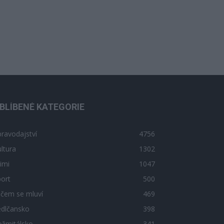
BLÍBENÉ KATEGORIE
ravodajství
4756
ltura
1302
imi
1047
ort
500
 čem se mluví
469
edlčansko
398
ožmitálsko
341