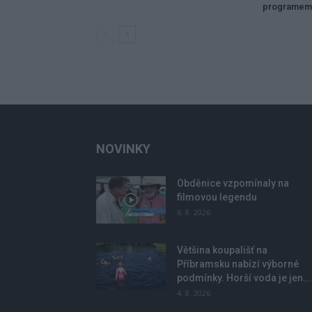
programem
NOVINKY
Obděnice vzpomínaly na
filmovou legendu
6. 8. 2026
Většina koupališť na
Příbramsku nabízí výborné
podmínky. Horší voda je jen...
4. 8. 2026