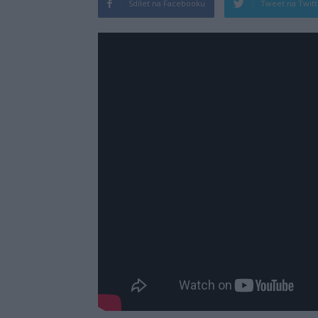
Sdílet na Facebooku
Tweet na Twit