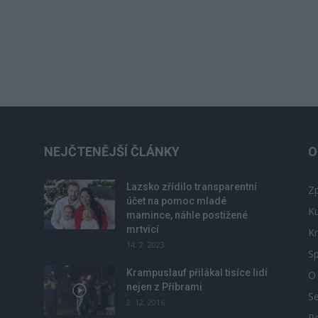
NEJČTENĚJŠÍ ČLÁNKY
O
Lazsko zřídilo transparentní
Zp
účet na pomoc mladé
Ku
mamince, náhle postižené
mrtvicí
Kr
14. 2. 2023
Sp
Krampuslauf přilákal tisíce lidí
O
nejen z Příbrami
S
2. 12. 2016
R