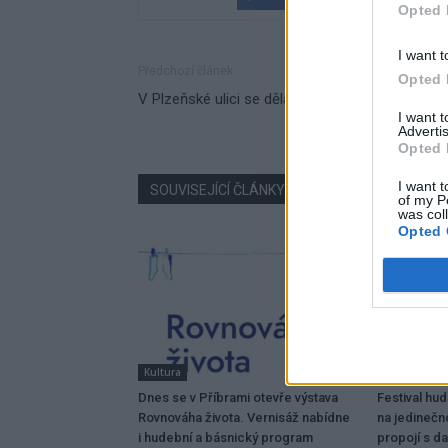
Opted 
I want t
Předchozí článek
Opted 
V Plzeňské ulici se dělá i o víkendu
I want 
Advertis
Opted 
I want t
SOUVISEJÍCÍ ČLÁNKY
VÍCE OD AUTORA
of my P
was col
Opted 
Kultura
Dobříšsko
Dnes se v Příbrami otevře výstava
Festival hu
Rovnováha života. Vernisáž nabídne
na jedinečn
i hudební a básnický program
propojí s da