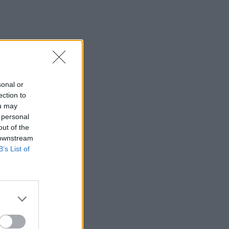
sonal or
ection to
ou may
 personal
out of the
 downstream
B’s List of