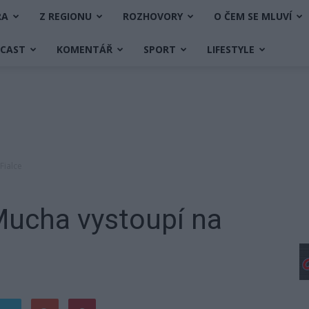
RA
Z REGIONU
ROZHOVORY
O ČEM SE MLUVÍ
DCAST
KOMENTÁŘ
SPORT
LIFESTYLE
Fialce
Mucha vystoupí na