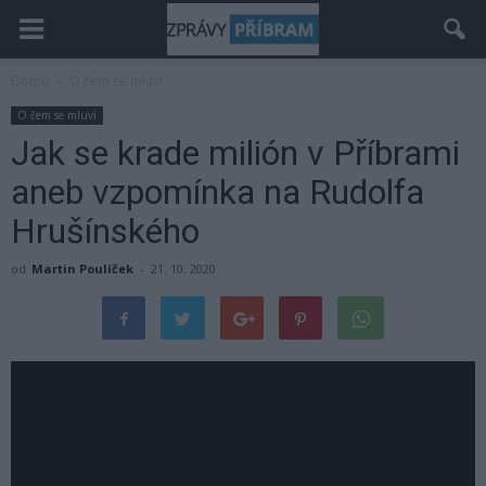
Domů
O čem se mluví
O čem se mluví
Jak se krade milión v Příbrami
aneb vzpomínka na Rudolfa
Hrušínského
od
Martin Poulíček
-
21. 10. 2020