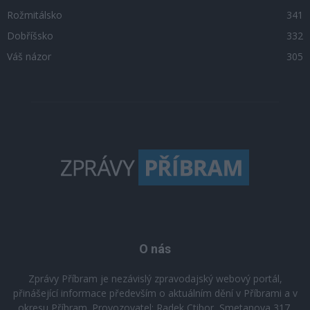
Rožmitálsko
341
Dobříšsko
332
Váš názor
305
O nás
Zprávy Příbram je nezávislý zpravodajský webový portál,
přinášející informace především o aktuálním dění v Příbrami a v
okresu Příbram. Provozovatel: Radek Ctibor, Smetanova 317,