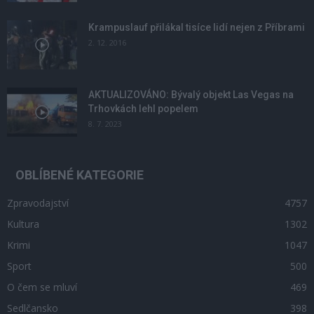
Krampuslauf přilákal tisíce lidí nejen z Příbrami
2. 12. 2016
AKTUALIZOVÁNO: Bývalý objekt Las Vegas na
Trhovkách lehl popelem
8. 7. 2023
OBLÍBENÉ KATEGORIE
Zpravodajství
4757
Kultura
1302
Krimi
1047
Sport
500
O čem se mluví
469
Sedlčansko
398