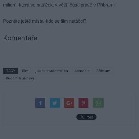
milion“, která se natáčela v větší části právě v Příbrami.
Poznáte ještě místa, kde se film natáčel?
Komentáře
TAGY
film
Jak se krade milión
komedie
Příbram
Rudolf Hrušínský