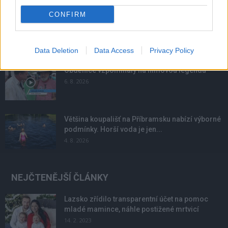
CONFIRM
Svatá Hora rozšířila počet bohoslužeb.
Připomíná také ničivý požár z roku 1978
10. 8. 2026
Data Deletion
Data Access
Privacy Policy
Obděnice vzpomínaly na filmovou legendu
6. 8. 2026
Většina koupališť na Příbramsku nabízí výborné
podmínky. Horší voda je jen...
4. 8. 2026
NEJČTENĚJŠÍ ČLÁNKY
Lazsko zřídilo transparentní účet na pomoc
mladé mamince, náhle postižené mrtvicí
14. 2. 2023