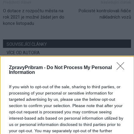
Předchozí článek
Následující článek
O dotace z rozpočtu města na
Policisté kontrolovali řidiče
rok 2021 je možné žádat jen do
nákladních vozů
konce listopadu
SOUVISEJÍCÍ ČLÁNKY
VÍCE OD AUTORA
ZpravyPribram -
Do Not Process My Personal
Parkovací dům jako levná garáž? Opozice
Information
zpochybňuje jeho využití
O čem se mluví
If you wish to opt-out of the sale, sharing to third parties, or
processing of your personal or sensitive information for
Stačí občanka, nebo je průkazka nutná?
targeted advertising by us, please use the below opt-out
Příbram řeší jednodušší cestování
section to confirm your selection. Please note that after your
seniorů MHD
O čem se mluví
opt-out request is processed you may continue seeing
interest-based ads based on personal information utilized by
us or personal information disclosed to third parties prior to
Obyvatelé upozorňují na problémy v okolí
your opt-out. You may separately opt-out of the further
náměstí 17. listopadu. Radnice tvrdí, že