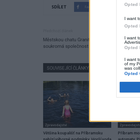
Opted 
SDÍLET
Facebook
Twitter
I want t
Opted 
Předchozí článek
I want 
Městskou chatu Granit bude provozovat
Advertis
soukromá společnost
Opted 
I want t
of my P
SOUVISEJÍCÍ ČLÁNKY
VÍCE OD AUTORA
was col
Opted 
Zpravodajství
Zpravodajstv
Většina koupališť na Příbramsku
Příbram mo
nabízí výborné podmínky. Horší voda
automaty. Př