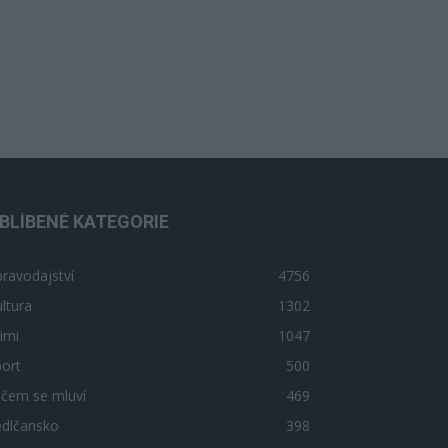
BLÍBENÉ KATEGORIE
ravodajství
4756
ltura
1302
imi
1047
ort
500
 čem se mluví
469
edlčansko
398