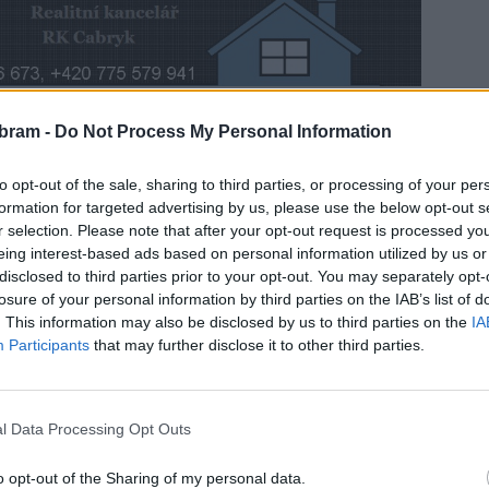
bram -
Do Not Process My Personal Information
ké lesy Příbram, kde zrovna probíhala výsadba nových
to v Příbrami s kůrovcem, prodejem dřeva a vánočními
to opt-out of the sale, sharing to third parties, or processing of your per
formation for targeted advertising by us, please use the below opt-out s
r selection. Please note that after your opt-out request is processed y
eing interest-based ads based on personal information utilized by us or
h lesů Příbram František Chytka.
disclosed to third parties prior to your opt-out. You may separately opt-
losure of your personal information by third parties on the IAB’s list of
. This information may also be disclosed by us to third parties on the
IA
Participants
that may further disclose it to other third parties.
l Data Processing Opt Outs
am
výsadba
o opt-out of the Sharing of my personal data.