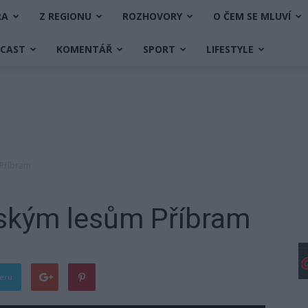
RA
Z REGIONU
ROZHOVORY
O ČEM SE MLUVÍ
DCAST
KOMENTÁŘ
SPORT
LIFESTYLE
 Příbram
tským lesům Příbram
teru