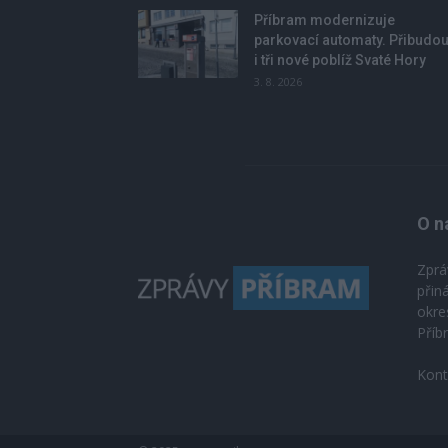
Příbram modernizuje
parkovací automaty. Přibudo
i tři nové poblíž Svaté Hory
3. 8. 2026
O n
Zprá
přin
okre
Příb
Kont