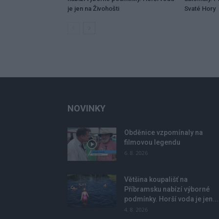
je jen na Živohošti
Svaté Hory
NOVINKY
Obděnice vzpomínaly na
filmovou legendu
6. 8. 2026
Většina koupališť na
Příbramsku nabízí výborné
podmínky. Horší voda je jen...
4. 8. 2026