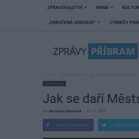
ZPRAVODAJSTVÍ
KRIMI
KULTU
„ZARUČENÁ SENZACE“
CYNIKŮV PO
Zprávy
Příbram
Domů
Zpravodajství
Jak se daří Městským lesům
Zpravodajství
Jak se daří Měs
od
Veronika Bonková
-
12. 11. 2019
Sdílet na Facebooku
Tweet na Twit