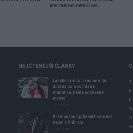
předcházení vzniku odpadu
NEJČTENĚJŠÍ ČLÁNKY
O
Lazsko zřídilo transparentní
Zp
účet na pomoc mladé
Ku
mamince, náhle postižené
mrtvicí
Kr
14. 2. 2023
Sp
Krampuslauf přilákal tisíce lidí
O
nejen z Příbrami
S
2. 12. 2016