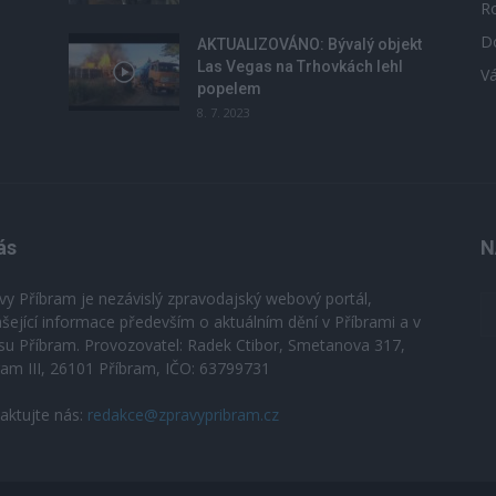
R
D
u
AKTUALIZOVÁNO: Bývalý objekt
Las Vegas na Trhovkách lehl
V
popelem
8. 7. 2023
ás
N
vy Příbram je nezávislý zpravodajský webový portál,
ášející informace především o aktuálním dění v Příbrami a v
su Příbram. Provozovatel: Radek Ctibor, Smetanova 317,
ram III, 26101 Příbram, IČO: 63799731
aktujte nás:
redakce@zpravypribram.cz