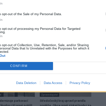
In
o opt-out of the Sale of my Personal Data.
In
Následující článek
to opt-out of processing my Personal Data for Targeted
Po propuštění z vězení se opil a hned kradl
ing.
In
o opt-out of Collection, Use, Retention, Sale, and/or Sharing
ersonal Data that Is Unrelated with the Purposes for which it
lected.
Out
CONFIRM
Data Deletion
Data Access
Privacy Policy
í
Zpravodajství
dernizuje parkovací
Středočeský kraj upravil pravidla
ibudou i tři nové poblíž
soutěže. Obce nově získají body i za