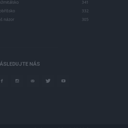
ožmitálsko
341
obříšsko
332
áš názor
305
ÁSLEDUJTE NÁS