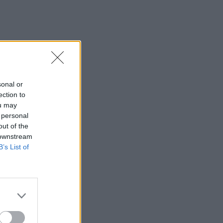
sonal or
ection to
ou may
 personal
out of the
 downstream
B’s List of