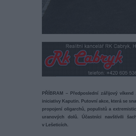
PŘÍBRAM – Předposlední zářijový víkend za
iniciativy Kaputin. Putovní akce, která se s
propojení oligarchů, populistů a extremisti
uranových dolů. Účastníci navštívili ša
v Lešeticích.