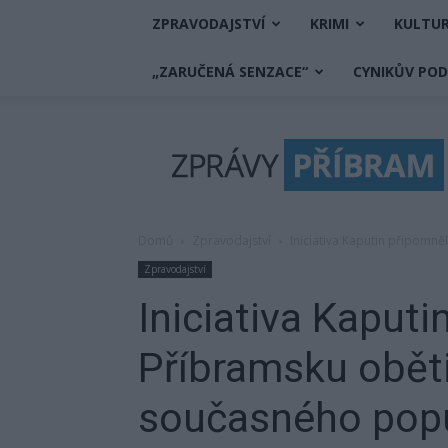
ZPRAVODAJSTVÍ
KRIMI
KULTU
„ZARUČENÁ SENZACE“
CYNIKŮV PO
Zprávy
Příbram
Domů
Zpravodajství
Iniciativa Kaputin připomně
Zpravodajství
Iniciativa Kaput
Příbramsku oběti 
současného pop