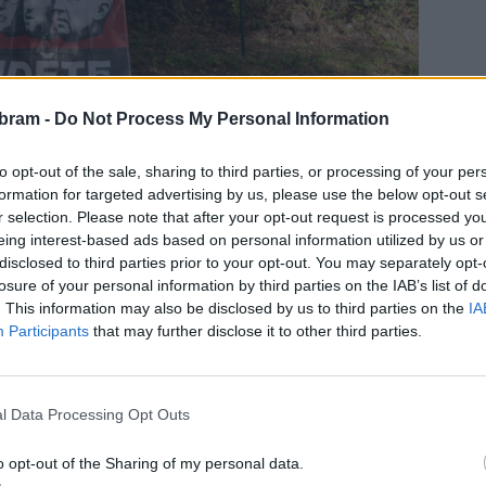
bram -
Do Not Process My Personal Information
to opt-out of the sale, sharing to third parties, or processing of your per
azuje podobnosti s minulostí.
„Současná situace připomíná
formation for targeted advertising by us, please use the below opt-out s
slovensku, kdy demokracie padla pod náporem agresivních
r selection. Please note that after your opt-out request is processed y
y totalitní režimy. Chceme apelovat na voliče, aby uvážili,
eing interest-based ads based on personal information utilized by us or
bo zda se rozhodnou pro demokratické strany,“
dodal.
disclosed to third parties prior to your opt-out. You may separately opt-
losure of your personal information by third parties on the IAB’s list of
. This information may also be disclosed by us to third parties on the
IA
Participants
that may further disclose it to other third parties.
l Data Processing Opt Outs
o opt-out of the Sharing of my personal data.