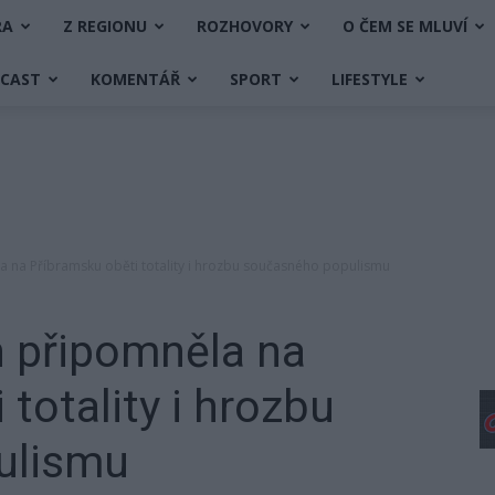
RA
Z REGIONU
ROZHOVORY
O ČEM SE MLUVÍ
DCAST
KOMENTÁŘ
SPORT
LIFESTYLE
la na Příbramsku oběti totality i hrozbu současného populismu
in připomněla na
totality i hrozbu
ulismu