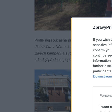
ZpravyPri
If you wish 
Podle něj současná předvolební atmosféra vyk
sensitive in
třicátá léta v Německu nebo rok 1948 v Česko
confirm you
lživých kampaní a svobodnými volbami nastoupil
continue se
zda dají přednost populistům a autoritářům, ne
information 
further disc
participants
Downstream 
Persona
I want t