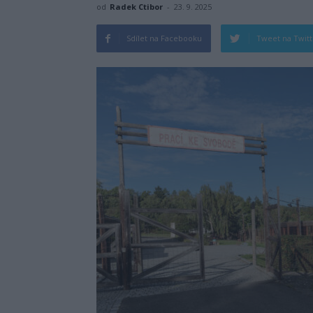
od
Radek Ctibor
-
23. 9. 2025
Sdílet na Facebooku
Tweet na Twit