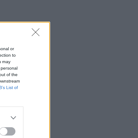
sonal or
ection to
ou may
 personal
out of the
 downstream
B’s List of