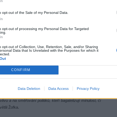
In
o opt-out of the Sale of my Personal Data.
In
to opt-out of processing my Personal Data for Targeted
ing.
In
o opt-out of Collection, Use, Retention, Sale, and/or Sharing
ersonal Data that Is Unrelated with the Purposes for which it
lected.
Out
CONFIRM
brazující lídry extremistických a proruských uskupení
Data Deletion
Data Access
Privacy Policy
y, nad nimiž bdí oči Vladimira Putina jako loutkovodiče.
ivu a na směřování politiků, kteří bagatelizují minulost, či
ětlil Žofka.