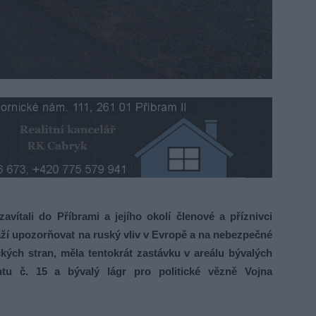
vítali do Příbrami a jejího okolí členové a příznivci
naží upozorňovat na ruský vliv v Evropě a na nebezpečné
ckých stran, měla tentokrát zastávku v areálu bývalých
chtu č. 15 a bývalý lágr pro politické vězně Vojna