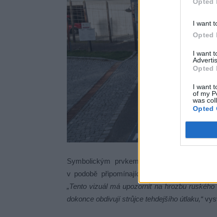
Opted 
I want t
Opted 
I want 
Advertis
Opted 
I want t
of my P
was col
Opted 
Symbolickým prvkem akce byl transparent zo
v podobě připomínající komunistické pohlavár
„Tento vizuál má upozornit na hrozbu ruského vl
dokonce obdivují strůjce tehdejšího útlaku,“
vysv