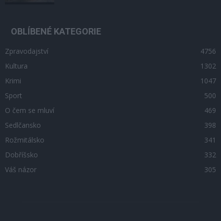
OBLÍBENÉ KATEGORIE
Zpravodajství
4756
Kultura
1302
Krimi
1047
Sport
500
O čem se mluví
469
Sedlčansko
398
Rožmitálsko
341
Dobříšsko
332
Váš názor
305