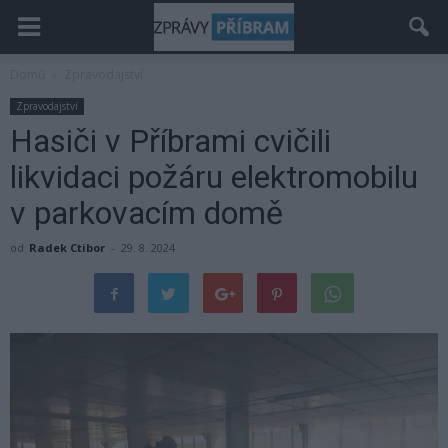
Domů
Zpravodajství
Zpravodajství
Hasiči v Příbrami cvičili
likvidaci požáru elektromobilu
v parkovacím domě
od
Radek Ctibor
-
29. 8. 2024