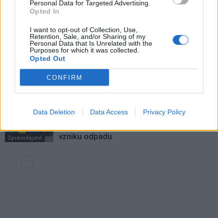
Personal Data for Targeted Advertising.
Opted In
Většina koupališť na Příbramsku nabízí
I want to opt-out of Collection, Use,
výborné podmínky. Horší voda je jen na
Retention, Sale, and/or Sharing of my
Živohošti
Personal Data that Is Unrelated with the
Zpravodajství
Purposes for which it was collected.
Opted Out
Příbram modernizuje parkovací automaty.
Přibudou i tři nové poblíž Svaté Hory
CONFIRM
Zpravodajství
Data Deletion
Data Access
Privacy Policy
Středočeský kraj upravil pravidla soutěže.
Obce nově získají body i za předcházení
vzniku odpadu
Zpravodajství