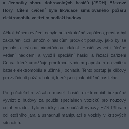
a Jednotky sboru dobrovolných hasičů (JSDH) Březové
Hory. Cílem cvičení byla likvidace simulovaného požáru
elektromobilu ve třetím podlaží budovy.
Ačkoli během cvičení nebylo auto skutečně zapáleno, prostor byl
zakouřen, což umožnilo hasičům procvičit postupy, jako by se
jednalo o reálnou mimořádnou událost. Hasiči vytvořili útočné
vedení hadicemi a využili speciální hasicí a řezací zařízení
Cobra, které umožňuje proniknout vodním paprskem do vnitřku
baterie elektromobilu a účinně ji ochladit. Tento postup je klíčový
pro zvládnutí požáru baterií, které jsou jinak obtížně hasitelné.
Po počátečním zásahu museli hasiči elektromobil bezpečně
vyvézt z budovy za použití speciálních vozíčků pro nouzový
odtah vozidel. Tyto vozíčky jsou součástí výbavy HZS Příbram
od letošního jara a usnadňují manipulaci s vozidly v krizových
situacích.