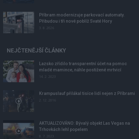
Příbram modernizuje parkovací automaty.
Přibudou i tři nové poblíž Svaté Hory
3. 8. 2026
NEJČTENĚJŠÍ ČLÁNKY
Lazsko zřídilo transparentní účet na pomoc
mladé mamince, náhle postižené mrtvicí
14. 2. 2023
Krampuslauf přilákal tisíce lidí nejen z Příbrami
2. 12. 2016
AKTUALIZOVÁNO: Bývalý objekt Las Vegas na
Trhovkách lehl popelem
8. 7. 2023