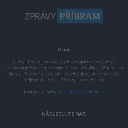
O nás
Zprávy Příbram je nezávislý zpravodajský webový portál,
přinášející informace především o aktuálním dění v Příbrami a v
okresu Příbram. Provozovatel: Radek Ctibor, Smetanova 317,
Příbram III, 26101 Příbram, IČO: 63799731
Kontaktujte nás:
redakce@zpravypribram.cz
NÁSLEDUJTE NÁS