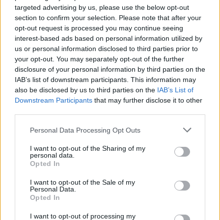
targeted advertising by us, please use the below opt-out
section to confirm your selection. Please note that after your
opt-out request is processed you may continue seeing
TAGY
cvičení
elektromobil
hasiči
parkovací dům
Příbram
interest-based ads based on personal information utilized by
us or personal information disclosed to third parties prior to
your opt-out. You may separately opt-out of the further
disclosure of your personal information by third parties on the
IAB’s list of downstream participants. This information may
also be disclosed by us to third parties on the
IAB’s List of
Downstream Participants
that may further disclose it to other
third parties.
Personal Data Processing Opt Outs
Předchozí článek
Následující článek
Příbram hledá členy volebních
Blíží se nový školní rok: Policie
I want to opt-out of the Sharing of my
personal data.
komisí
radí, jak připravit děti na cestu
Opted In
do školy
I want to opt-out of the Sale of my
Personal Data.
Opted In
SOUVISEJÍCÍ ČLÁNKY
VÍCE OD AUTORA
I want to opt-out of processing my