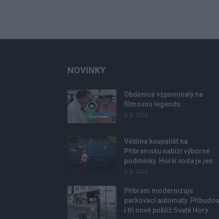
NOVINKY
Obděnice vzpomínaly na
filmovou legendu
6. 8. 2026
Většina koupališť na
Příbramsku nabízí výborné
podmínky. Horší voda je jen...
4. 8. 2026
Příbram modernizuje
parkovací automaty. Přibudo
i tři nové poblíž Svaté Hory