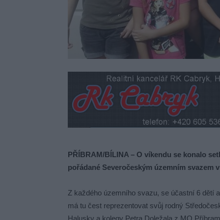
PŘÍBRAM/BÍLINA – O víkendu se konalo set
pořádané Severočeským územním svazem v 
Z každého územního svazu, se účastní 6 dětí
má tu čest reprezentovat svůj rodný Středočes
Halusky a kolegy Petra Doležala z MO Příbram