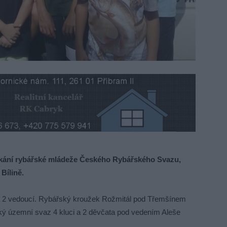
kání rybářské mládeže Českého Rybářského Svazu,
Bílině.
 a 2 vedoucí. Rybářský kroužek Rožmitál pod Třemšínem
ký územní svaz 4 kluci a 2 děvčata pod vedením Aleše
.