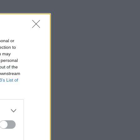
sonal or
ection to
ou may
 personal
out of the
 downstream
B’s List of