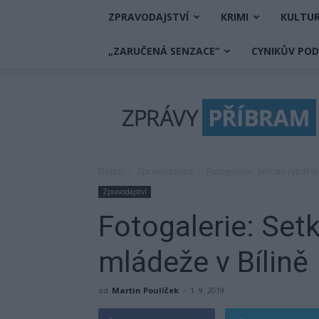
ZPRAVODAJSTVÍ
KRIMI
KULTU
„ZARUČENÁ SENZACE“
CYNIKŮV PO
Zprávy
Příbram
Domů
Zpravodajství
Fotogalerie: Setkání rybářsk
Zpravodajství
Fotogalerie: Set
mládeže v Bílině
od
Martin Poulíček
-
1. 9. 2019