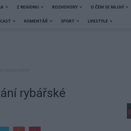
RA
Z REGIONU
ROZHOVORY
O ČEM SE MLUVÍ
DCAST
KOMENTÁŘ
SPORT
LIFESTYLE
é mládeže v Bílině
kání rybářské