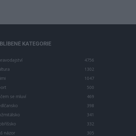
BLÍBENÉ KATEGORIE
ravodajství
4756
ltura
1302
imi
1047
ort
500
 čem se mluví
469
edlčansko
398
ožmitálsko
341
obříšsko
332
áš názor
305