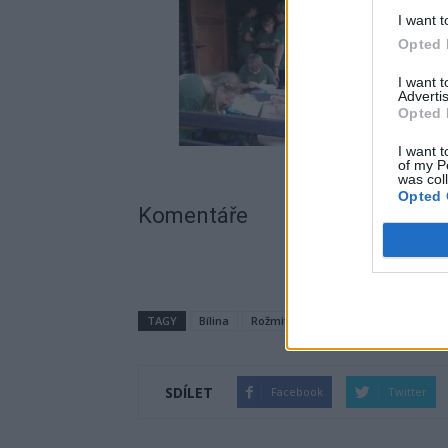
I want t
Opted 
I want 
Advertis
Opted 
I want t
of my P
was col
Opted 
Komentáře
TAGY
Bílina
Rožmitál pod Třemšínem
rybáři
SDÍLET
Facebook
Twitter