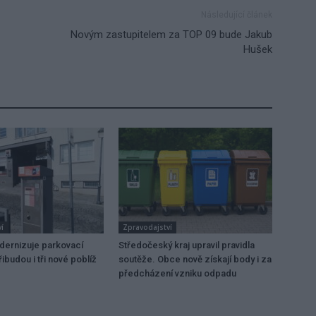
Následující článek
Novým zastupitelem za TOP 09 bude Jakub
Hušek
í
Zpravodajství
dernizuje parkovací
Středočeský kraj upravil pravidla
ibudou i tři nové poblíž
soutěže. Obce nově získají body i za
předcházení vzniku odpadu