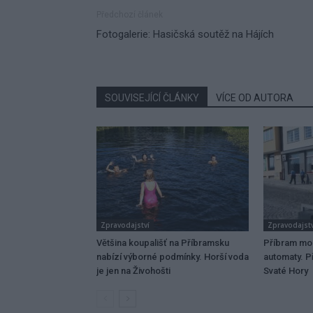
Předchozí článek
Fotogalerie: Hasičská soutěž na Hájích
SOUVISEJÍCÍ ČLÁNKY
VÍCE OD AUTORA
Zpravodajství
Zpravodajstv
Většina koupališť na Příbramsku
Příbram mo
nabízí výborné podmínky. Horší voda
automaty. Př
je jen na Živohošti
Svaté Hory