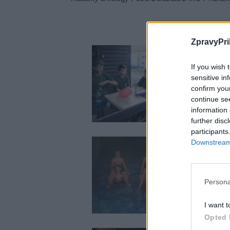
ZpravyPri
If you wish 
sensitive in
confirm you
continue se
information 
further disc
participants
Downstream 
Persona
I want t
Opted 