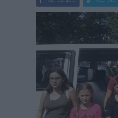
Sdílet na Facebooku
Tweet na Twit