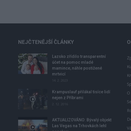
NEJČTENĚJŠÍ ČLÁNKY
O
Lazsko zřídilo transparentní
Zp
účet na pomoc mladé
Ku
mamince, náhle postižené
mrtvicí
Kr
14. 2. 2023
Sp
Krampuslauf přilákal tisíce lidí
O
nejen z Příbrami
S
2. 12. 2016
R
D
u
AKTUALIZOVÁNO: Bývalý objekt
Las Vegas na Trhovkách lehl
V