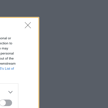
sonal or
ection to
ou may
 personal
out of the
 downstream
B’s List of