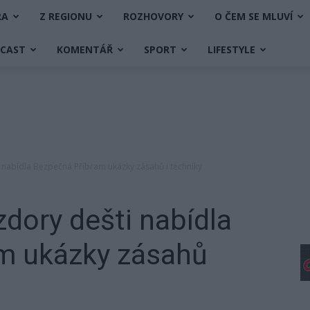
RA
Z REGIONU
ROZHOVORY
O ČEM SE MLUVÍ
DCAST
KOMENTÁŘ
SPORT
LIFESTYLE
 nabídla Bezpečná Příbram ukázky zásahů i techniky
zdory dešti nabídla
m ukázky zásahů