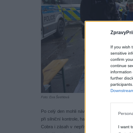
ZpravyPri
If you wish 
sensitive in
confirm you
continue se
information 
further disc
participants
Downstream 
Foto: Eva Švehlová
Po celý den mohli návštěvníci sledovat řadu d
Persona
při silniční kontrole, hasiči nasazení automobi
Cobra i zásah v nepřístupném terénu. Velký z
I want t