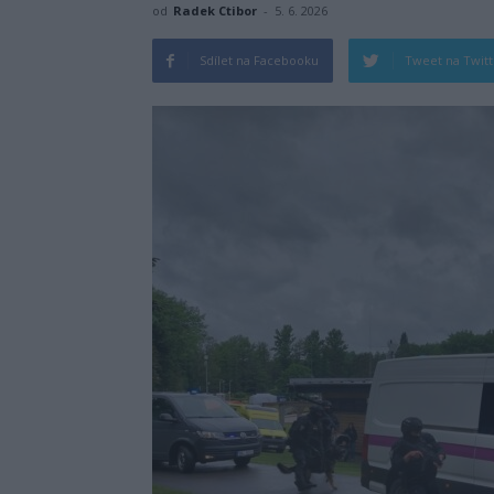
od
Radek Ctibor
-
5. 6. 2026
Sdílet na Facebooku
Tweet na Twit