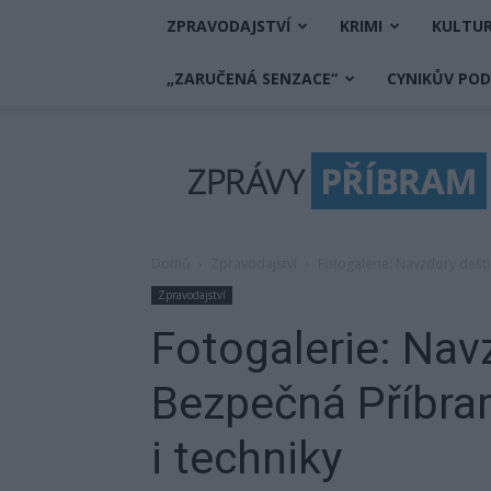
ZPRAVODAJSTVÍ
KRIMI
KULTU
„ZARUČENÁ SENZACE“
CYNIKŮV PO
Zprávy
Příbram
Domů
Zpravodajství
Fotogalerie: Navzdory dešti
Zpravodajství
Fotogalerie: Nav
Bezpečná Příbra
i techniky