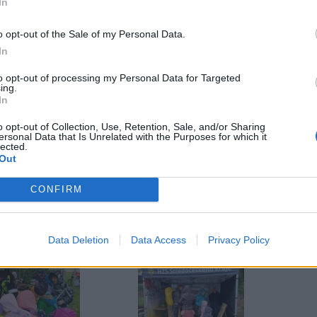
In
o opt-out of the Sale of my Personal Data.
out techniku jednotlivých složek, vyzkoušet si některé
In
 každodenně pečují o bezpečnost a ochranu zdraví obyvatel.
to opt-out of processing my Personal Data for Targeted
ing.
al, si můžete prohlédnout ve fotogalerii.
In
o opt-out of Collection, Use, Retention, Sale, and/or Sharing
ersonal Data that Is Unrelated with the Purposes for which it
lected.
Out
CONFIRM
Data Deletion
Data Access
Privacy Policy