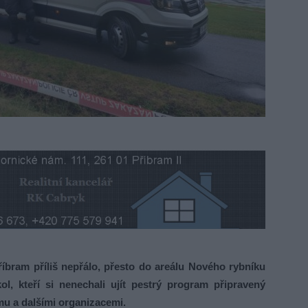
íbram příliš nepřálo, přesto do areálu Nového rybníku
ol, kteří si nenechali ujít pestrý program připravený
u a dalšími organizacemi.