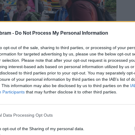
bram -
Do Not Process My Personal Information
to opt-out of the sale, sharing to third parties, or processing of your per
formation for targeted advertising by us, please use the below opt-out s
r selection. Please note that after your opt-out request is processed y
eing interest-based ads based on personal information utilized by us or
disclosed to third parties prior to your opt-out. You may separately opt-
losure of your personal information by third parties on the IAB’s list of
. This information may also be disclosed by us to third parties on the
IA
Participants
that may further disclose it to other third parties.
ynamických ukázek. Policisté předvedli zadržení pachatele
l Data Processing Opt Outs
lového žebříku s lezci, práci s hasicím a řezacím zařízením
ájem vzbudila také ukázka vyprošťování osob po dopravní
o opt-out of the Sharing of my personal data.