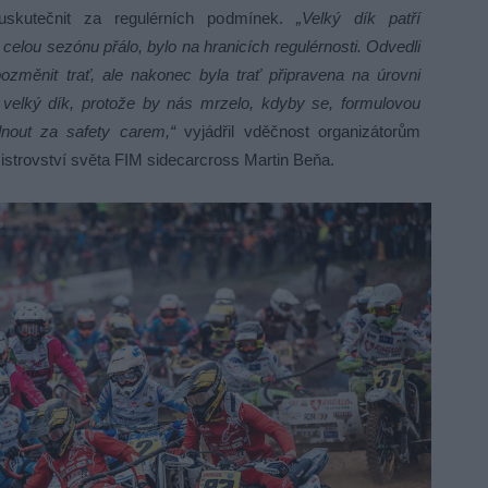
skutečnit za regulérních podmínek.
„Velký dík patří
celou sezónu přálo, bylo na hranicích regulérnosti. Odvedli
ozměnit trať, ale nakonec byla trať připravena na úrovni
velký dík, protože by nás mrzelo, kdyby se, formulovou
dnout za safety carem,“
vyjádřil vděčnost organizátorům
istrovství světa FIM sidecarcross Martin Beňa.