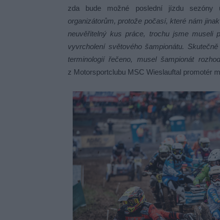
zda bude možné poslední jízdu sezóny u
organizátorům, protože počasí, které nám jinak 
neuvěřitelný kus práce, trochu jsme museli p
vyvrcholení světového šampionátu. Skutečně 
terminologií řečeno, musel šampionát rozho
z Motorsportclubu MSC Wieslauftal promotér m