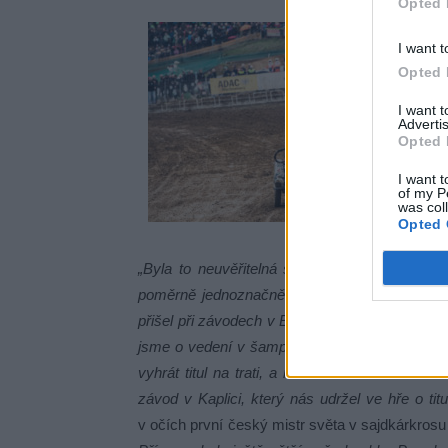
Opted 
I want t
Opted 
I want 
Advertis
Opted 
I want t
of my P
was col
Opted 
„Byla to neuvěřitelná sezóna! Splnil se mi d
poměrně jednoznačně, ale pak přišly menší t
přišel při závodech v Estonsku, po kterých jsme
jsme o vedení v šampionátu. Jenže, ono nás t
vyhrát titul na trati, a ne od zeleného stolu.
závod v Kaplici, který nás udržel ve hře o tit
v očích první český mistr světa v sajdkárkro