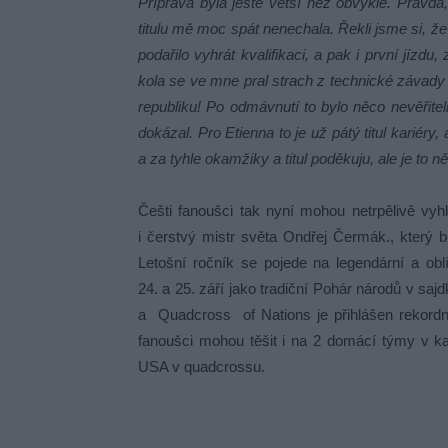
Příprava byla ještě větší než obvykle. Pravda
titulu mě moc spát nenechala. Řekli jsme si, ž
podařilo vyhrát kvalifikaci, a pak i první jízd
kola se ve mne pral strach z technické závady s
republiku! Po odmávnutí to bylo něco nevěřit
dokázal. Pro Etienna to je už pátý titul kariér
a za tyhle okamžiky a titul poděkuju, ale je to n
Češti fanoušci tak nyní mohou netrpělivě vyh
i čerstvý mistr světa Ondřej Čermák., který
Letošní ročník se pojede na legendární a ob
24. a 25. září jako tradiční Pohár národů v s
a Quadcross of Nations je přihlášen rekordn
fanoušci mohou těšit i na 2 domácí týmy v k
USA v quadcrossu.