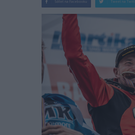
Sdílet na Facebooku
Tweet na Twit