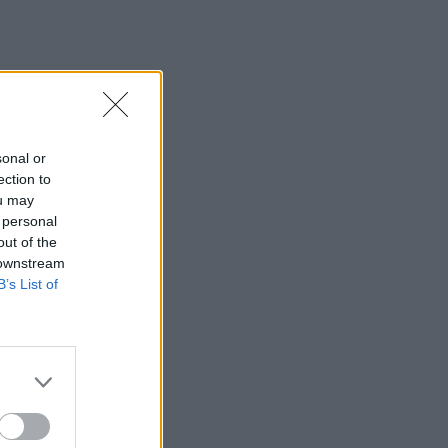
sonal or
ection to
ou may
 personal
out of the
 downstream
B’s List of