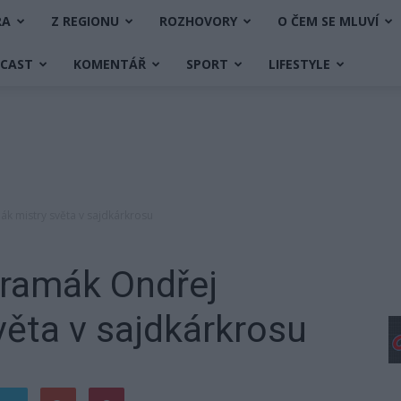
RA
Z REGIONU
ROZHOVORY
O ČEM SE MLUVÍ
DCAST
KOMENTÁŘ
SPORT
LIFESTYLE
ák mistry světa v sajdkárkrosu
bramák Ondřej
ěta v sajdkárkrosu