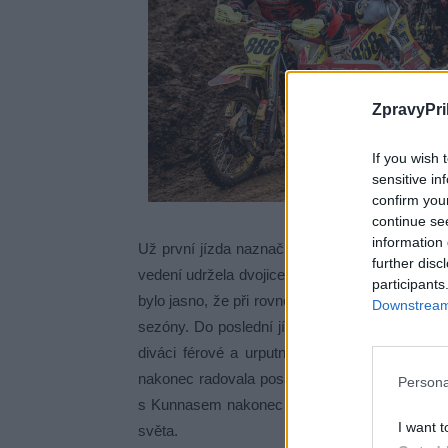
ZpravyPri
If you wish 
sensitive in
confirm you
continue se
information 
Už první jízda naznačila, že bojovat se bude 
further disc
vedení udržela dvojice Bax/Čermák, a když Var
participants
bylo jasno, že při rovnosti bodů rozhodne jejich
Downstream 
sezóny. Do poslední jízdy dali všechny posádk
diváci férové a urputné souboje o každý metr 
nakonec radovala posádka Vanluchene/Bax, dru
Persona
s Kunnasem nakonec skončili na čtvrtém místě
I want t
světa.