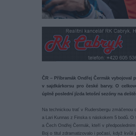
ČR – Příbramák Ondřej Čermák vybojoval po 
v sajdkárkorsu pro české barvy. O celko
úplně poslední jízda letošní sezóny na deš
Na technickou trať v Rudersbergu zmáčenou de
a Lari Kunnas z Finska s náskokem 5 bodů. O ti
a Čech Ondřej Čermák, kteří v předposledním 
Boj o titul zdramatizovalo i počasí, když kv