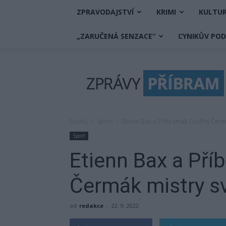
ZPRAVODAJSTVÍ
KRIMI
KULTU
„ZARUČENÁ SENZACE“
CYNIKŮV PO
Zprávy
Příbram
Domů
Sport
Etienn Bax a Příbramák Ondřej Čerm
Sport
Etienn Bax a Pří
Čermák mistry sv
od
redakce
-
22. 9. 2022