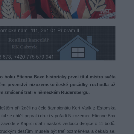
boku Etienna Baxe historicky první titul mistra světa
vém prvenství nizozemsko-české posádky rozhodla až
těm zmáčené trati v německém Rudersbergu.
štěm přijížděli na čele šampionátu Kert Varik z Estonska
tul se chtěli poprat i druzí v pořadí Nizozemec Etienne Bax
závodě v Kaplici stáhli náskok vedoucí dvojice o 11 bodů.
ůli prudkým dešťům musela být trať pozměněna a čekalo se,