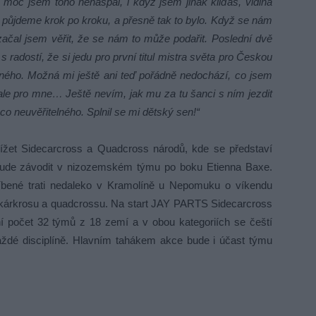
, moc jsem toho nenaspal, i když jsem jinak kliďas, vidina
e půjdeme krok po kroku, a přesně tak to bylo. Když se nám
u, začal jsem věřit, že se nám to může podařit. Poslední dvě
 radostí, že si jedu pro první titul mistra světa pro Českou
elného. Možná mi ještě ani teď pořádně nedochází, co jsem
y, ale pro mne… Ještě nevím, jak mu za tu šanci s ním jezdit
ěco neuvěřitelného. Splnil se mi dětský sen!“
lížet Sidecarcross a Quadcross národů, kde se představí
 bude závodit v nizozemském týmu po boku Etienna Baxe.
líbené trati nedaleko v Kramolíně u Nepomuku o víkendu
ajdkárkrosu a quadcrossu. Na start JAY PARTS Sidecarcross
í počet 32 týmů z 18 zemí a v obou kategoriích se čeští
aždé disciplíně. Hlavním tahákem akce bude i účast týmu