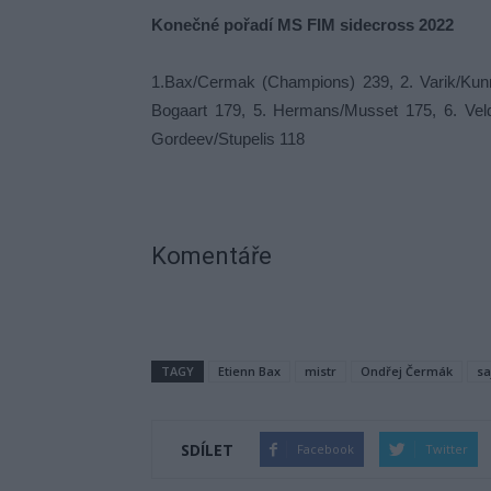
Konečné pořadí MS FIM sidecross 2022
1.Bax/Cermak (Champions) 239, 2. Varik/Kun
Bogaart 179, 5. Hermans/Musset 175, 6. Veld
Gordeev/Stupelis 118
Komentáře
TAGY
Etienn Bax
mistr
Ondřej Čermák
sa
SDÍLET
Facebook
Twitter