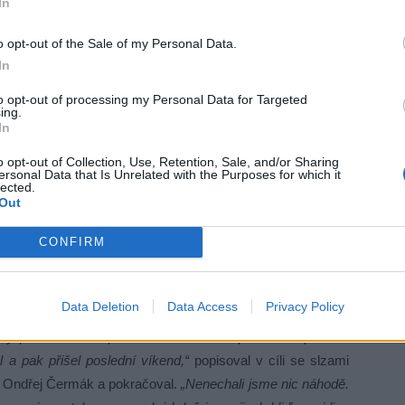
In
o opt-out of the Sale of my Personal Data.
In
to opt-out of processing my Personal Data for Targeted
ing.
In
o opt-out of Collection, Use, Retention, Sale, and/or Sharing
ersonal Data that Is Unrelated with the Purposes for which it
lected.
Out
CONFIRM
ětský sen, a to jsem chtěl původně skončit… Začali jsme
echnické problémy, a ne úplně vydařené závody. Zlom pak
 byli po sporné penalizaci opravdu psychicky dole, a přišli
Data Deletion
Data Access
Privacy Policy
o nakonec nakoplo, a v týmu jsme si řekli, že my chceme
 Díky promotérovi a partnerům seriálu se podařilo uspořádat
ul a pak přišel poslední víkend,“
popisoval v cíli se slzami
su Ondřej Čermák a pokračoval.
„Nenechali jsme nic náhodě.