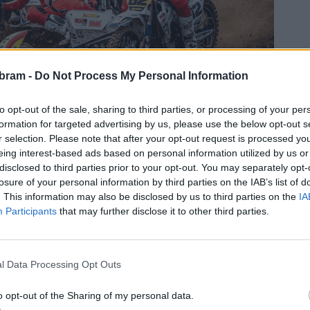
bram -
Do Not Process My Personal Information
to opt-out of the sale, sharing to third parties, or processing of your per
formation for targeted advertising by us, please use the below opt-out s
r selection. Please note that after your opt-out request is processed y
eing interest-based ads based on personal information utilized by us or
disclosed to third parties prior to your opt-out. You may separately opt-
až do posledních metrů sezóny. Po výborném startu si v ní
losure of your personal information by third parties on the IAB’s list of
ik s Kunnasem dojeli po dramatickém boji na třetím místě,
. This information may also be disclosed by us to third parties on the
IA
 vzájemné pořadí v cíli druhé jízdy víkendu a poslední jízdy
Participants
that may further disclose it to other third parties.
y doslova vše, a i přes obavy z rozmáčené trati, sledovali
doslova od startu až do cíle. Z vítězství v této jízdě se
hou pozicí kontrolovali zisk titul Bax s Čermákem a Varik
l Data Processing Opt Outs
, což pro ně znamenalo se ztrátou 4 bodů titul vicemistrů
o opt-out of the Sharing of my personal data.