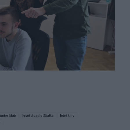
Junior klub
lesní divadlo Skalka
letní kino
r