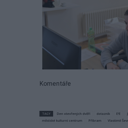
Komentáře
TAGY
Den otevřených dvěří
dotazník
E!E
městské kulturní centrum
Příbram
Vlastimil Šev