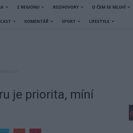
RA
Z REGIONU
ROZHOVORY
O ČEM SE MLUVÍ
DCAST
KOMENTÁŘ
SPORT
LIFESTYLE
 Vlasta Ševr
 je priorita, míní