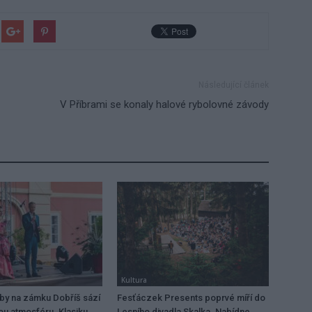
Následující článek
V Příbrami se konaly halové rybolovné závody
Kultura
dby na zámku Dobříš sází
Fesťáczek Presents poprvé míří do
ou atmosféru. Klasiku
Lesního divadla Skalka. Nabídne