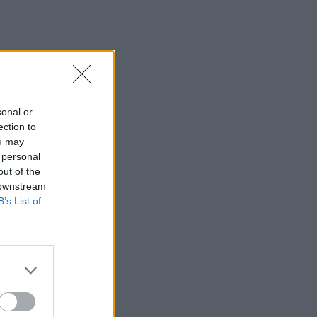
sonal or
ection to
ou may
 personal
out of the
 downstream
B’s List of