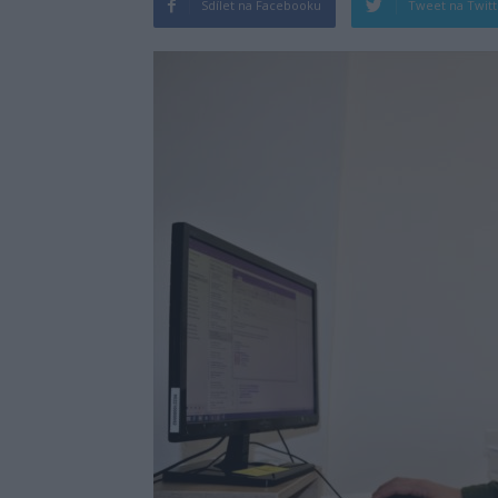
Sdílet na Facebooku
Tweet na Twit