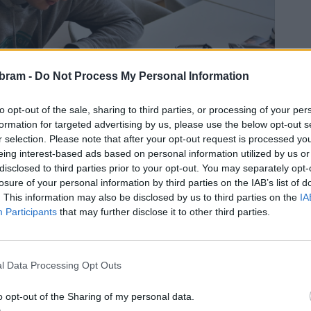
bram -
Do Not Process My Personal Information
to opt-out of the sale, sharing to third parties, or processing of your per
formation for targeted advertising by us, please use the below opt-out s
r selection. Please note that after your opt-out request is processed y
eing interest-based ads based on personal information utilized by us or
disclosed to third parties prior to your opt-out. You may separately opt-
losure of your personal information by third parties on the IAB’s list of
. This information may also be disclosed by us to third parties on the
IA
, které se pohybovalo zhruba od 30 do 55 let. Trochu
Participants
that may further disclose it to other third parties.
vřených dveří ptali nejčastěji.
„Jednoznačně to byly Éčka
 už s tou příbramskou punkovou legendou jedná o termínu
s otevřít pro veřejnost.
„Mohu potvrdit, že se koncert E!E
l Data Processing Opt Outs
l.
o opt-out of the Sharing of my personal data.