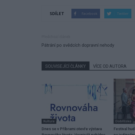
SDÍLET
Facebook
Twitter
Předchozí článek
Pátrání po svědcích dopravní nehody
SOUVISEJÍCÍ ČLÁNKY
VÍCE OD AUTORA
Kultura
Dobříšsko
Dnes se v Příbrami otevře výstava
Festival hu
Rovnováha života. Vernisáž nabídne
na jedinečn