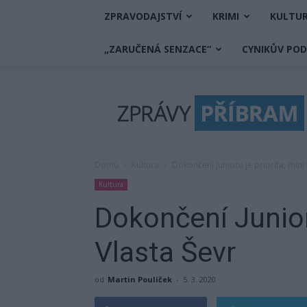
ZPRAVODAJSTVÍ
KRIMI
KULTU
„ZARUČENÁ SENZACE“
CYNIKŮV PO
Zprávy
Příbram
Domů
Kultura
Dokončení Junioru je priorita, míní
Kultura
Dokončení Junioru
Vlasta Ševr
od
Martin Poulíček
-
5. 3. 2020