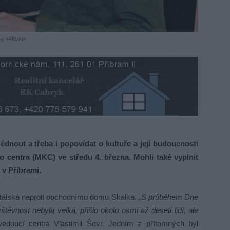
ávy Příbram
dnout a třeba i popovídat o kultuře a její budoucnosti
 centra (MKC) ve středu 4. března. Mohli také vyplnit
 v Příbrami.
pitálská naproti obchodnímu domu Skalka.
„S průběhem Dne
těvnost nebyla velká, přišlo okolo osmi až deseti lidí, ale
edoucí centra Vlastimil Ševr. Jedním z přítomných byl