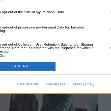
In
kého kulturního centra také spadá provoz letního kina
 době asi nejdůležitějším z těchto tří objektů je dokončení
o opt-out of the Sale of my Personal Data.
letního kina a lesního divadla, což jsou sezónní záležitosti,
In
to opt-out of processing my Personal Data for Targeted
ing.
lturní centrum pokračovat i budoucnu. Nicméně zájemci
In
 mohou zastavit prakticky kdykoli od pondělí do pátku od 8
o opt-out of Collection, Use, Retention, Sale, and/or Sharing
ersonal Data that Is Unrelated with the Purposes for which it
lected.
Out
CONFIRM
Data Deletion
Data Access
Privacy Policy