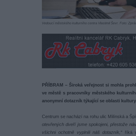
Vedoucí městského kulturního centra Vlastimil Ševr. Foto: Zpr
PŘÍBRAM – Široká veřejnost si mohla prohlé
ve městě s pracovníky městského kulturního
anonymní dotazník týkající se oblasti kultury
Centrum se nachází na rohu ulic Milínská a Š
otevřených dveří jsme spokojeni, přestože návš
všichni ochotně vyplnili náš dotazník,“
říká v