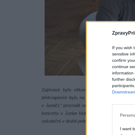
ZpravyPri
If you wish 
sensitive in
confirm you
continue se
information 
further disc
participants
Zajímavé bylo věkové rozpětí návštěvníků
Downstream 
překvapením bylo, na co se návštěvníci Dne ote
v Junáči,“
prozradil vedoucí centra s tím, že
koncertu v Junior klubu, který by se měl leto
Persona
uskuteční v druhé polovině letošního roku,“
doda
I want t