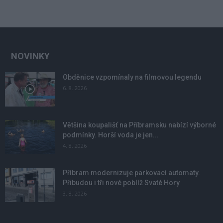
NOVINKY
Obděnice vzpomínaly na filmovou legendu
6. 8. 2026
Většina koupališť na Příbramsku nabízí výborné
podmínky. Horší voda je jen...
4. 8. 2026
Příbram modernizuje parkovací automaty.
Přibudou i tři nové poblíž Svaté Hory
3. 8. 2026