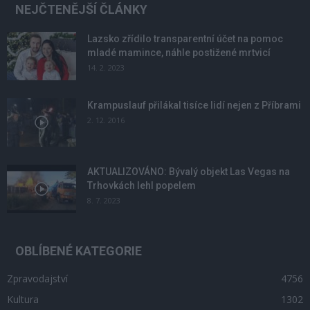
NEJČTENĚJŠÍ ČLÁNKY
Lazsko zřídilo transparentní účet na pomoc
mladé mamince, náhle postižené mrtvicí
14. 2. 2023
Krampuslauf přilákal tisíce lidí nejen z Příbrami
2. 12. 2016
AKTUALIZOVÁNO: Bývalý objekt Las Vegas na
Trhovkách lehl popelem
8. 7. 2023
OBLÍBENÉ KATEGORIE
Zpravodajství
4756
Kultura
1302