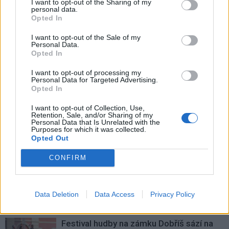
I want to opt-out of the Sharing of my
personal data.
Opted In
I want to opt-out of the Sale of my
Personal Data.
Předchozí článek
Následující článek
Opted In
Zastupitelé za SPD zvou na
Na investice do krajských
I want to opt-out of processing my
další besedu
nemocnic je vyhrazeno více než
Personal Data for Targeted Advertising.
240 milionů korun. Příbramská
Opted In
použije peníze na pozemky
I want to opt-out of Collection, Use,
Retention, Sale, and/or Sharing of my
Personal Data that Is Unrelated with the
Purposes for which it was collected.
SOUVISEJÍCÍ ČLÁNKY
Opted Out
VÍCE OD AUTORA
CONFIRM
Dnes se v Příbrami otevře výstava
Rovnováha života. Vernisáž nabídne
Data Deletion
Data Access
Privacy Policy
i hudební a básnický program
Kultura
Festival hudby na zámku Dobříš sází na