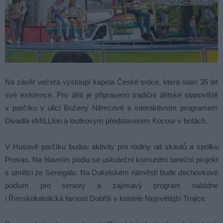
Na závěr večera vystoupí kapela České srdce, která slaví 35 let
své existence. Pro děti je připraveno tradiční dětské stanoviště
v parčíku v ulici Boženy Němcové s interaktivním programem
Divadla eMILLIon a loutkovým představením Kocour v botách.
V Husově parčíku budou aktivity pro rodiny od skautů a spolku
Provas. Na hlavním pódiu se uskuteční komunitní taneční projekt
s umělci ze Senegalu. Na Dukelském náměstí bude dechovkové
pódium pro seniory a zajímavý program nabídne
i Římskokatolická farnost Dobříš v kostele Nejsvětější Trojice.