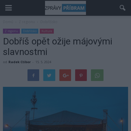
Domů
Z regionu
Dobříšsko
Z regionu
Dobříšsko
Kultura
Dobříš opět ožije májovými
slavnostmi
od
Radek Ctibor
-
15. 5. 2024