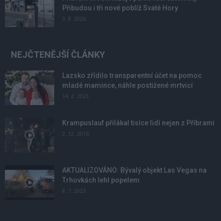
Přibudou i tři nové poblíž Svaté Hory
3. 8. 2026
NEJČTENĚJŠÍ ČLÁNKY
Lazsko zřídilo transparentní účet na pomoc
mladé mamince, náhle postižené mrtvicí
14. 2. 2023
Krampuslauf přilákal tisíce lidí nejen z Příbrami
2. 12. 2016
AKTUALIZOVÁNO: Bývalý objekt Las Vegas na
Trhovkách lehl popelem
8. 7. 2023