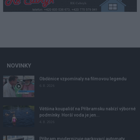
NOVINKY
Obděnice vzpomínaly na filmovou legendu
6. 8. 2026
Většina koupališť na Příbramsku nabízí výborné
podmínky. Horší voda je jen...
4. 8. 2026
Příbram modernizuje parkovací automaty.