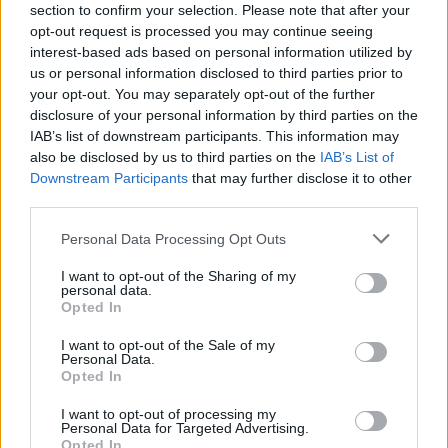
section to confirm your selection. Please note that after your
TAGY
Evropský den obětí trestných činů
Minuta ticha
Policie ČR
opt-out request is processed you may continue seeing
interest-based ads based on personal information utilized by
us or personal information disclosed to third parties prior to
your opt-out. You may separately opt-out of the further
disclosure of your personal information by third parties on the
IAB’s list of downstream participants. This information may
also be disclosed by us to third parties on the
IAB’s List of
Downstream Participants
that may further disclose it to other
third parties.
Předchozí článek
Následující článek
Personal Data Processing Opt Outs
Do druhé poloviny letošní
Senátor Štěpánek: Našli jsme
sezóny vstupuje příbramské
shodu při zpracování kamene
I want to opt-out of the Sharing of my
divadlo komedií Lháři
z odvalů
personal data.
Opted In
I want to opt-out of the Sale of my
SOUVISEJÍCÍ ČLÁNKY
Personal Data.
Opted In
VÍCE OD AUTORA
I want to opt-out of processing my
Personal Data for Targeted Advertising.
Vykradených aut na Příbramsku přibylo.
Opted In