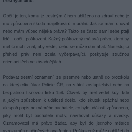
trestných činů.
Obětí je ten, komu je trestným činem ublíženo na zdraví nebo je
mu způsobena škoda majetková či morální. Jak se mám chovat
nebo mám vůbec nějaká práva? Takto se často sami sebe ptají
lidé – oběti, poškození. Každý poškozený má svá práva, která by
měl či mohl znát, aby věděl, čeho se může domáhat. Následující
přehled práv není zcela vyčerpávající, poskytuje stručnou
orientaci těch nejzásadnějších.
Podávat trestní oznámení lze písemně nebo ústně do protokolu
na kterýkoliv útvar Policie ČR, na státní zastupitelství nebo na
bezplatnou tísňovou linku 158. Člověk by měl vědět kdy, kde
a jakým způsobem k události došlo, kdo skutek spáchal nebo
alespoň popis neznámého pachatele, co bylo událostí způsobeno,
jaký mohl být pachatele motiv, navrhovat důkazy a svědky.
Oznamovatel má právo žádat, aby byl do jednoho měsíce
vyrozuměn o učiněných opatřeních. Poškozený může nahlížet do