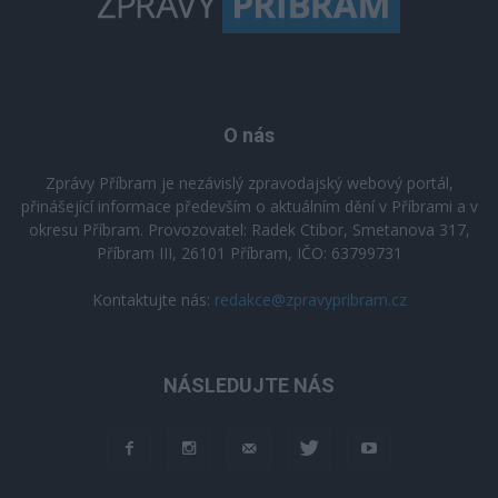
O nás
Zprávy Příbram je nezávislý zpravodajský webový portál,
přinášející informace především o aktuálním dění v Příbrami a v
okresu Příbram. Provozovatel: Radek Ctibor, Smetanova 317,
Příbram III, 26101 Příbram, IČO: 63799731
Kontaktujte nás:
redakce@zpravypribram.cz
NÁSLEDUJTE NÁS