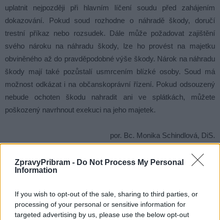
uplatnit nejpozději při hlavním líčení soudu před zahájením
dokazování. Pokud soud rozhodne o náhradě škody, doručí
trestní příkaz nebo rozsudek. Dále může požadovat zajištění
svého nároku na náhradu škody, lze ho provést na majetku
obviněného až do pravděpodobné výše škody. Nárok na náhradu
škody mají také pozůstalí usmrcením blízké osoby. Soud má
možnost odkázat i na občanskoprávní řízení. Pokud odsouzený
nebude ochoten škodu nahradit ani ve splátkách, můžete
poškozený navrhnout exekuci na jeho majetek.
por. Bc. Monika Schindlová, DiS.
komisař
ZpravyPribram -
Do Not Process My Personal
Information
Komentáře
If you wish to opt-out of the sale, sharing to third parties, or
processing of your personal or sensitive information for
targeted advertising by us, please use the below opt-out