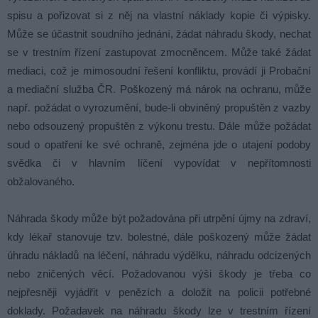
spisu a pořizovat si z něj na vlastní náklady kopie či výpisky.
Může se účastnit soudního jednání, žádat náhradu škody, nechat
se v trestním řízení zastupovat zmocněncem. Může také žádat
mediaci, což je mimosoudní řešení konfliktu, provádí ji Probační
a mediační služba ČR. Poškozený má nárok na ochranu, může
např. požádat o vyrozumění, bude-li obviněný propuštěn z vazby
nebo odsouzený propuštěn z výkonu trestu. Dále může požádat
soud o opatření ke své ochraně, zejména jde o utajení podoby
svědka či v hlavním líčení vypovídat v nepřítomnosti
obžalovaného.
Náhrada škody může být požadována při utrpění újmy na zdraví,
kdy lékař stanovuje tzv. bolestné, dále poškozený může žádat
úhradu nákladů na léčení, náhradu výdělku, náhradu odcizených
nebo zničených věcí. Požadovanou výši škody je třeba co
nejpřesněji vyjádřit v penězích a doložit na policii potřebné
doklady. Požadavek na náhradu škody lze v trestním řízení