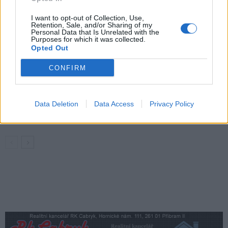
Policie připomíná: Auto není trezor
I want to opt-out of Collection, Use,
Krimi
Retention, Sale, and/or Sharing of my
Personal Data that Is Unrelated with the
Purposes for which it was collected.
Každý sedmý řidič měl problém. Policie
Opted Out
při víkendové akci na Příbramsku odhalila
30 přestupků
CONFIRM
Krimi
Čtvrtina řidičů při kontrole na Příbramsku
neobstála. Policie o prázdninách zpřísní
Data Deletion
Data Access
Privacy Policy
dohled na silnicích
Krimi