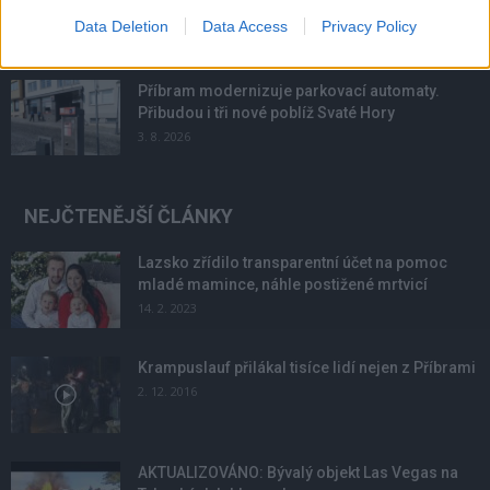
podmínky. Horší voda je jen...
Data Deletion
Data Access
Privacy Policy
4. 8. 2026
Příbram modernizuje parkovací automaty.
Přibudou i tři nové poblíž Svaté Hory
3. 8. 2026
NEJČTENĚJŠÍ ČLÁNKY
Lazsko zřídilo transparentní účet na pomoc
mladé mamince, náhle postižené mrtvicí
14. 2. 2023
Krampuslauf přilákal tisíce lidí nejen z Příbrami
2. 12. 2016
AKTUALIZOVÁNO: Bývalý objekt Las Vegas na