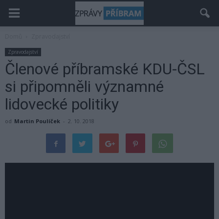
Domů
Zpravodajství
Zpravodajství
Členové příbramské KDU-ČSL
si připomněli významné
lidovecké politiky
od
Martin Poulíček
-
2. 10. 2018