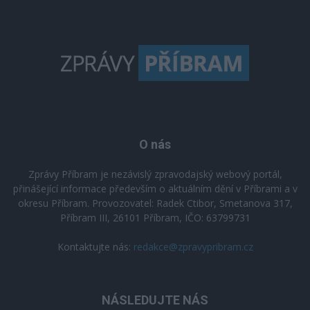
O nás
Zprávy Příbram je nezávislý zpravodajský webový portál,
přinášející informace především o aktuálním dění v Příbrami a v
okresu Příbram. Provozovatel: Radek Ctibor, Smetanova 317,
Příbram III, 26101 Příbram, IČO: 63799731
Kontaktujte nás:
redakce@zpravypribram.cz
NÁSLEDUJTE NÁS