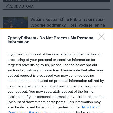
VÍCE OD AUTORA
Většina koupališť na Příbramsku nabízí
výborné podmínky. Horší voda je jen na
Živohošti
Zpravodajství
ZpravyPribram -
Do Not Process My Personal
Information
Příbram modernizuje parkovací automaty.
Přibudou i tři nové poblíž Svaté Hory
If you wish to opt-out of the sale, sharing to third parties, or
Zpravodajství
processing of your personal or sensitive information for
targeted advertising by us, please use the below opt-out
Středočeský kraj upravil pravidla soutěže.
section to confirm your selection. Please note that after your
Obce nově získají body i za předcházení
opt-out request is processed you may continue seeing
vzniku odpadu
Zpravodajství
interest-based ads based on personal information utilized by
us or personal information disclosed to third parties prior to
your opt-out. You may separately opt-out of the further
disclosure of your personal information by third parties on the
IAB’s list of downstream participants. This information may
also be disclosed by us to third parties on the
IAB’s List of
Downstream Participants
that may further disclose it to other