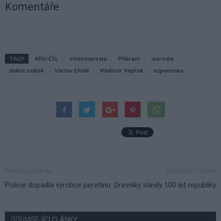
Komentáře
TAGY
KDU-ČSL
místostarosta
Příbram
starosta
státní svátek
Václav Chvál
Vladimír Vepřek
vzpomínka
Předchozí článek
Následující článek
Policie dopadla výrobce pervitinu
Drevníky slavily 100 let republiky
SOUVISEJÍCÍ ČLÁNKY