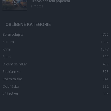
Trhovkách lehl popelem
8. 7. 2023
OBLÍBENÉ KATEGORIE
Zpravodajství
4756
Kultura
1302
Krimi
1047
Sport
500
O čem se mluví
469
Sedlčansko
398
Rožmitálsko
341
Dobříšsko
332
Váš názor
305