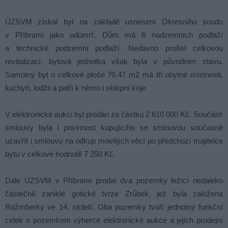
ÚZSVM získal byt na základě usnesení Okresního soudu
v Příbrami jako odúmrť. Dům má 6 nadzemních podlaží
a technické podzemní podlaží. Nedávno prošel celkovou
revitalizací, bytová jednotka však byla v původním stavu.
Samotný byt o celkové ploše 70,47 m2 má tři obytné místnosti,
kuchyň, lodžii a patří k němu i sklepní kóje.
V elektronické aukci byl prodán za částku 2 610 000 Kč. Součástí
smlouvy byla i povinnost kupujícího se smlouvou současně
uzavřít i smlouvu na odkup movitých věcí po předchozí majitelce
bytu v celkové hodnotě 7 250 Kč.
Dále ÚZSVM v Příbrami prodal dva pozemky ležící nedaleko
částečně zaniklé gotické tvrze Zrůbek, jež byla založena
Rožmberky ve 14. století. Oba pozemky tvoří jednotný funkční
celek s pozemkem výherce elektronické aukce a jejich prodejní