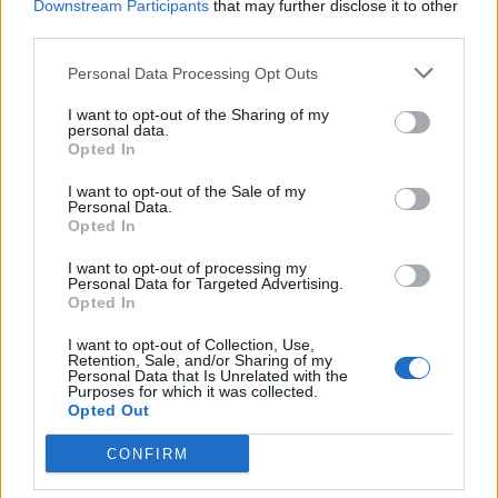
Downstream Participants
that may further disclose it to other
SOUVISEJÍCÍ ČLÁNKY
third parties.
VÍCE OD AUTORA
Personal Data Processing Opt Outs
Většina koupališť na Příbramsku nabízí
I want to opt-out of the Sharing of my
výborné podmínky. Horší voda je jen na
personal data.
Opted In
Živohošti
Zpravodajství
I want to opt-out of the Sale of my
Personal Data.
Příbram modernizuje parkovací automaty.
Opted In
Přibudou i tři nové poblíž Svaté Hory
Zpravodajství
I want to opt-out of processing my
Personal Data for Targeted Advertising.
Opted In
Středočeský kraj upravil pravidla soutěže.
Obce nově získají body i za předcházení
I want to opt-out of Collection, Use,
Retention, Sale, and/or Sharing of my
vzniku odpadu
Zpravodajství
Personal Data that Is Unrelated with the
Purposes for which it was collected.
Opted Out
CONFIRM