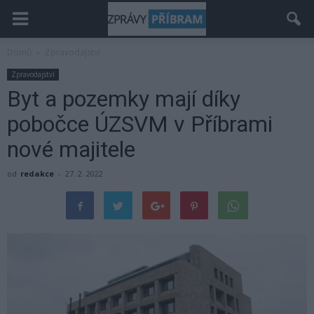
Domů
Zpravodajství
Zpravodajství
Byt a pozemky mají díky
pobočce ÚZSVM v Příbrami
nové majitele
od
redakce
-
27. 2. 2022