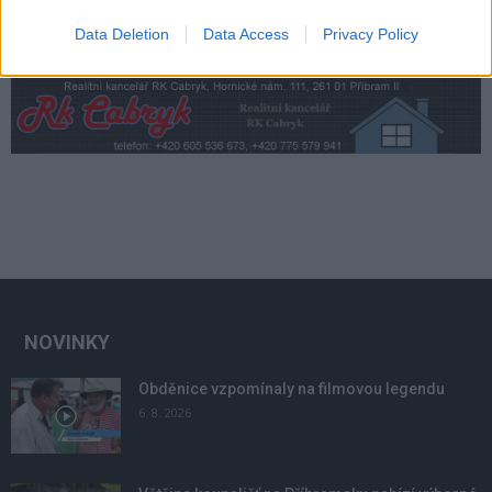
Data Deletion
Data Access
Privacy Policy
NOVINKY
Obděnice vzpomínaly na filmovou legendu
6. 8. 2026