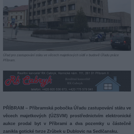
Úřad pro zastupování státu ve věcech majetkových sídlí v budově Úřadu práce
Příbram.
PŘÍBRAM – Příbramská pobočka Úřadu zastupování státu ve
věcech majetkových (ÚZSVM) prostřednictvím elektronické
aukce prodal byt v Příbrami a dva pozemky u částečně
zanikla gotické tvrze Zrůbek u Dublovic na Sedlčansku.