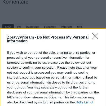
Komentáře
TAGY
byt
Dublovice
pozemek
Příbram
tvrz
Úřadu zastupování státu ve věcech majetkových
Zrůbek
ZpravyPribram -
Do Not Process My Personal
Information
If you wish to opt-out of the sale, sharing to third parties, or
processing of your personal or sensitive information for
targeted advertising by us, please use the below opt-out
section to confirm your selection. Please note that after your
opt-out request is processed you may continue seeing
interest-based ads based on personal information utilized by
Předchozí článek
Následující článek
us or personal information disclosed to third parties prior to
Policie a BESIP připomínaly
Město hledá možnosti ubytování
your opt-out. You may separately opt-out of the further
bezpečnost chodců
pro uprchlíky z Ukrajiny
disclosure of your personal information by third parties on the
IAB’s list of downstream participants. This information may
also be disclosed by us to third parties on the
IAB’s List of