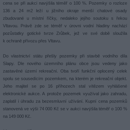
cena se při aukci navýšila téměř o 100 %. Pozemky o rozloze
136 a 24 m2 leží u jižního okraje menší chatové osady
zbudované u místní říčky, nedaleko jejího soutoku s řekou
Vltavou. Právě zde se téměř v úrovni vodní hladiny nachází
pozůstatky gotické tvrze Zrůbek, jež ve své době sloužila
k ochraně přívozu přes Vltavu.
Do vlastnictví státu přešly pozemky při stavbě vodního díla
Slapy. Dle nového územního plánu obce jsou vedeny jako
zastavěné území rekreační. Oba tvoří funkční oplocený celek
spolu se sousedícím pozemkem, na kterém je rekreační objekt.
Jeho majitel se po 16 příhozech stal vítězem vyhlášené
elektronické aukce. A protože pozemek využíval jako zahradu,
zaplatil i úhradu za bezesmluvní užívání. Kupní cena pozemků
stanovená ve výši 74 000 Kč se v aukci navýšila téměř o 100 %
na 149 000 Kč.