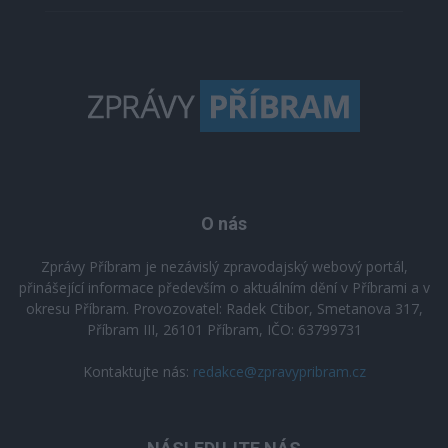
O nás
Zprávy Příbram je nezávislý zpravodajský webový portál,
přinášející informace především o aktuálním dění v Příbrami a v
okresu Příbram. Provozovatel: Radek Ctibor, Smetanova 317,
Příbram III, 26101 Příbram, IČO: 63799731
Kontaktujte nás:
redakce@zpravypribram.cz