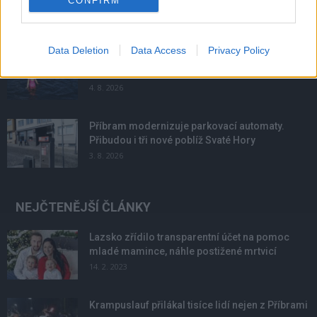
CONFIRM
6. 8. 2026
Data Deletion
Data Access
Privacy Policy
Většina koupališť na Příbramsku nabízí výborné
podmínky. Horší voda je jen...
4. 8. 2026
Příbram modernizuje parkovací automaty.
Přibudou i tři nové poblíž Svaté Hory
3. 8. 2026
NEJČTENĚJŠÍ ČLÁNKY
Lazsko zřídilo transparentní účet na pomoc
mladé mamince, náhle postižené mrtvicí
14. 2. 2023
Krampuslauf přilákal tisíce lidí nejen z Příbrami