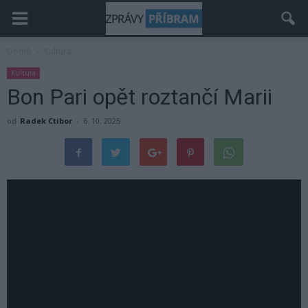
Domů
Kultura
Kultura
Bon Pari opět roztančí Marii
od
Radek Ctibor
-
6. 10. 2025