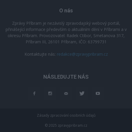
O nás
Zprávy Příbram je nezávislý zpravodajský webový portál,
přinášející informace především o aktuálním dění v Příbrami a v
okresu Příbram. Provozovatel: Radek Ctibor, Smetanova 317,
Příbram III, 26101 Příbram, IČO: 63799731
Kontaktujte nás:
redakce@zpravypribram.cz
NÁSLEDUJTE NÁS
Zásady zpracování osobních údajů
© 2025 zpravypribram.cz