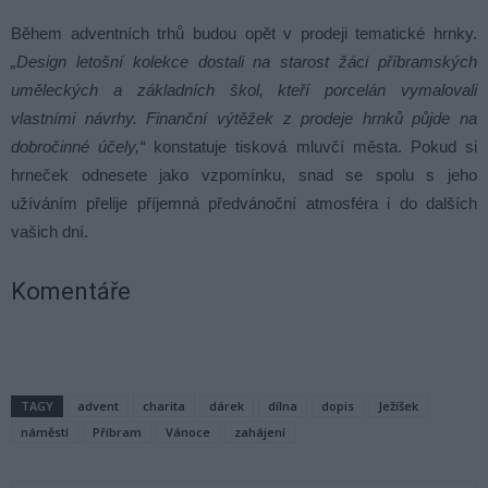
Během adventních trhů budou opět v prodeji tematické hrnky.
„Design letošní kolekce dostali na starost žáci příbramských
uměleckých a základních škol, kteří porcelán vymalovali
vlastními návrhy. Finanční výtěžek z prodeje hrnků půjde na
dobročinné účely,“
konstatuje tisková mluvčí města. Pokud si
hrneček odnesete jako vzpomínku, snad se spolu s jeho
užíváním přelije příjemná předvánoční atmosféra i do dalších
vašich dní.
Komentáře
TAGY
advent
charita
dárek
dílna
dopis
Ježíšek
náměstí
Příbram
Vánoce
zahájení