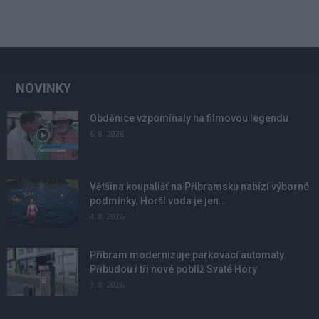
NOVINKY
Obděnice vzpomínaly na filmovou legendu
6. 8. 2026
Většina koupališť na Příbramsku nabízí výborné
podmínky. Horší voda je jen...
4. 8. 2026
Příbram modernizuje parkovací automaty.
Přibudou i tři nové poblíž Svaté Hory
3. 8. 2026