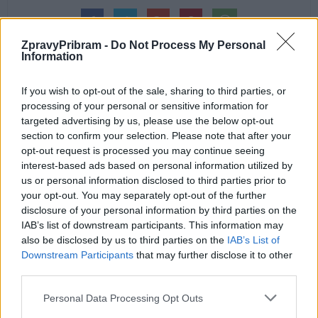
ZpravyPribram -
Do Not Process My Personal
Information
If you wish to opt-out of the sale, sharing to third parties, or
processing of your personal or sensitive information for
Předchozí článek
Následující článek
targeted advertising by us, please use the below opt-out
Co bude dál se spadlou zdí
Přehlídka svatebních šatů
section to confirm your selection. Please note that after your
i s březohorským hřbitovem?
zahájila provoz salónu
opt-out request is processed you may continue seeing
interest-based ads based on personal information utilized by
us or personal information disclosed to third parties prior to
SOUVISEJÍCÍ ČLÁNKY
your opt-out. You may separately opt-out of the further
disclosure of your personal information by third parties on the
VÍCE OD AUTORA
IAB’s list of downstream participants. This information may
also be disclosed by us to third parties on the
IAB’s List of
Většina koupališť na Příbramsku nabízí
Downstream Participants
that may further disclose it to other
výborné podmínky. Horší voda je jen na
third parties.
Živohošti
Zpravodajství
Personal Data Processing Opt Outs
Příbram modernizuje parkovací automaty.