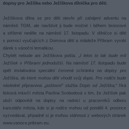
dopisy pro Ježíška nebo Ježíškova dílnička pro děti.
Ježíškova dílna se pro děti otevře při zahájení adventu na
náměstí TGM, ale navštívit ji bude možné i během bronzové
a stříbrné neděle na náměstí 17. listopadu. V dílničce si děti
s pomocí vyučujících z Domova dětí a mládeže Příbram vyrobí
dárek s vánoční tematikou.
Chybět nebude ani Ježíškova pošta.
„I letos to tak bude mít
Ježíšek v Příbrami jednodušší. Na náměstí 17. listopadu bude
opět instalována speciální červená schránka na dopisy pro
Ježíška, do které mohou děti vhodit svůj dopis. Pro rodiče bude
následně připravena „poštovní“ služba Dopis od Ježíška,“
říká
tisková mluvčí města Pavlína Svobodová s tím, že Ježíšek pak
uloží odpovědi na dopisy na radnici u pracovníků odboru
kanceláře města, kde si je rodiče mohou od pondělí 4. prosince
vyzvedávat, případně si je mohou stáhnout z webových stránek
www.vanoce.pribram.eu.