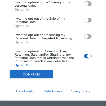
I want to opt-out of the Sharing of my
Přibudou i tři nové poblíž Svaté Hory
personal data.
Opted In
Zpravodajství
I want to opt-out of the Sale of my
Personal Data.
Středočeský kraj upravil pravidla soutěže.
Opted In
Obce nově získají body i za předcházení
vzniku odpadu
Zpravodajství
I want to opt-out of processing my
Personal Data for Targeted Advertising.
Opted In
I want to opt-out of Collection, Use,
Retention, Sale, and/or Sharing of my
Personal Data that Is Unrelated with the
Purposes for which it was collected.
Opted Out
CONFIRM
Data Deletion
Data Access
Privacy Policy