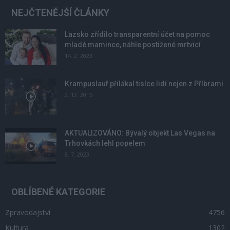
NEJČTENĚJŠÍ ČLÁNKY
Lazsko zřídilo transparentní účet na pomoc
mladé mamince, náhle postižené mrtvicí
14. 2. 2023
Krampuslauf přilákal tisíce lidí nejen z Příbrami
2. 12. 2016
AKTUALIZOVÁNO: Bývalý objekt Las Vegas na
Trhovkách lehl popelem
8. 7. 2023
OBLÍBENÉ KATEGORIE
Zpravodajství
4756
Kultura
1302